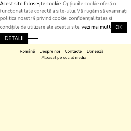
Acest site folosește cookie
. Opțiunile cookie oferă o
funcționalitate corectă a site-ului. Vă rugăm să examinați
politica noastră privind cookie, confidențialitatea și
condițiile de utilizare ale acestui site.
vezi mai mult
OK
DETALII
Română
Despre noi
Contacte
Donează
Albasat pe social media