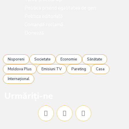
Politica privind egalitatea de gen
Politica editorială
Comandă reclamă
Donează
Nisporeni
Societate
Economie
Sănătate
Moldova Plus
Emisiuni TV
Pareting
Casa
Internațional
Urmăriți-ne