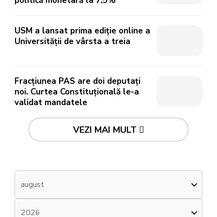
politică monetară la 7,5%
USM a lansat prima ediție online a
Universității de vârsta a treia
Fracțiunea PAS are doi deputați
noi. Curtea Constituțională le-a
validat mandatele
VEZI MAI MULT