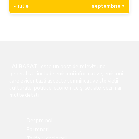
« iulie
septembrie »
„ALBASAT”
este un post de televiziune
generalist, include emisiuni informative, emisiuni
care evidenţiază aspecte semnificative ale vieţii
culturale, politice, economice şi sociale,
vezi mai
multe detalii
Despre noi
Parteneri
Tarife și declarații