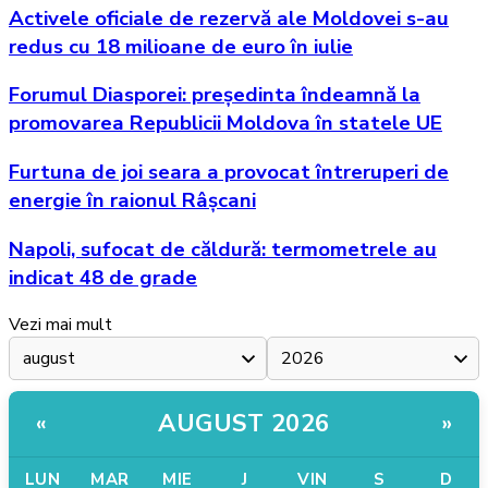
Activele oficiale de rezervă ale Moldovei s-au
redus cu 18 milioane de euro în iulie
Forumul Diasporei: președinta îndeamnă la
promovarea Republicii Moldova în statele UE
Furtuna de joi seara a provocat întreruperi de
energie în raionul Râșcani
Napoli, sufocat de căldură: termometrele au
indicat 48 de grade
Vezi mai mult
AUGUST 2026
«
»
LUN
MAR
MIE
J
VIN
S
D