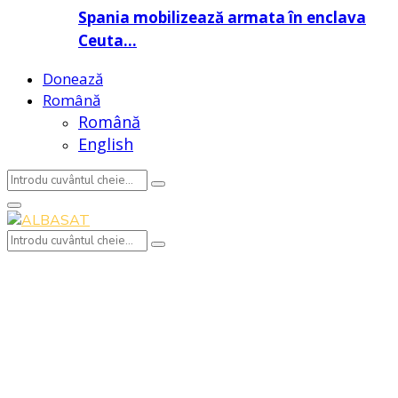
Spania mobilizează armata în enclava
Ceuta…
Donează
Română
Română
English
Search
Search
for:
Primary
Menu
Search
Search
for: