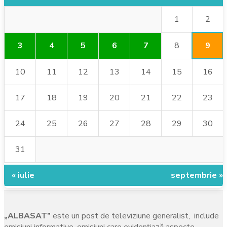
2
1
9
3
4
5
6
7
8
10
11
12
13
14
15
16
17
18
19
20
21
22
23
24
25
26
27
28
29
30
31
« iulie
septembrie »
„ALBASAT”
este un post de televiziune generalist, include
emisiuni informative, emisiuni care evidenţiază aspecte