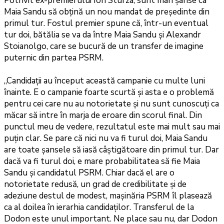
Potrivit ex-premierului Ion Sturza, sunt mari șanse ca
Maia Sandu să obțină un nou mandat de președinte din
primul tur. Fostul premier spune că, într-un eventual
tur doi, bătălia se va da între Maia Sandu și Alexandr
Stoianolgo, care se bucură de un transfer de imagine
puternic din partea PSRM.
„Candidații au început această campanie cu multe luni
înainte. E o campanie foarte scurtă și asta e o problemă
pentru cei care nu au notorietate și nu sunt cunoscuți ca
măcar să intre în marja de eroare din scorul final. Din
punctul meu de vedere, rezultatul este mai mult sau mai
puțin clar. Se pare că nici nu va fi turul doi, Maia Sandu
are toate șansele să iasă câștigătoare din primul tur. Dar
dacă va fi turul doi, e mare probabilitatea să fie Maia
Sandu și candidatul PSRM. Chiar dacă el are o
notorietate redusă, un grad de credibilitate și de
adeziune destul de modest, mașinăria PSRM îl plasează
ca al doilea în ierarhia candidaților. Transferul de la
Dodon este unul important. Ne place sau nu, dar Dodon