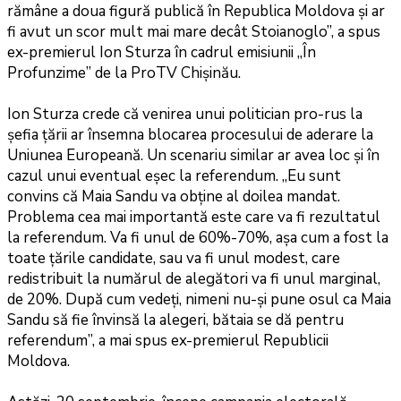
rămâne a doua figură publică în Republica Moldova și ar
fi avut un scor mult mai mare decât Stoianoglo”, a spus
ex-premierul Ion Sturza în cadrul emisiunii „În
Profunzime” de la ProTV Chișinău.
Ion Sturza crede că venirea unui politician pro-rus la
șefia țării ar însemna blocarea procesului de aderare la
Uniunea Europeană. Un scenariu similar ar avea loc și în
cazul unui eventual eșec la referendum. „Eu sunt
convins că Maia Sandu va obține al doilea mandat.
Problema cea mai importantă este care va fi rezultatul
la referendum. Va fi unul de 60%-70%, așa cum a fost la
toate țările candidate, sau va fi unul modest, care
redistribuit la numărul de alegători va fi unul marginal,
de 20%. După cum vedeți, nimeni nu-și pune osul ca Maia
Sandu să fie învinsă la alegeri, bătaia se dă pentru
referendum”, a mai spus ex-premierul Republicii
Moldova.