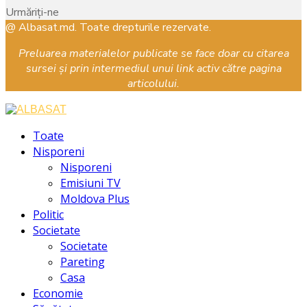
Urmăriți-ne
Facebook
Instagram
Youtube
@ Albasat.md. Toate drepturile rezervate.
Preluarea materialelor publicate se face doar cu citarea
sursei și prin intermediul unui link activ către pagina
articolului.
Facebook
Instagram
Youtube
Toate
Nisporeni
Nisporeni
Emisiuni TV
Moldova Plus
Politic
Societate
Societate
Pareting
Casa
Economie