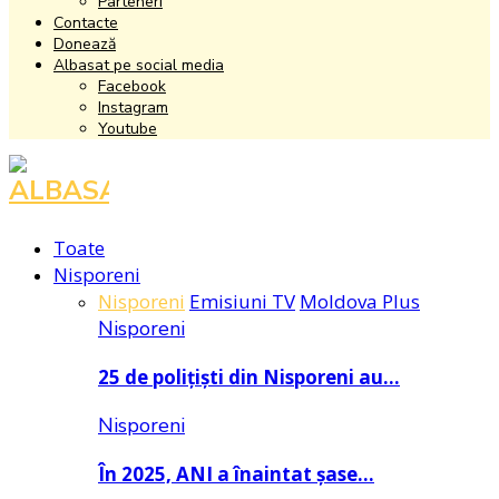
Parteneri
Contacte
Donează
Albasat pe social media
Facebook
Instagram
Youtube
Facebook
Instagram
Youtube
Toate
Nisporeni
Nisporeni
Emisiuni TV
Moldova Plus
Nisporeni
25 de polițiști din Nisporeni au…
Nisporeni
În 2025, ANI a înaintat șase…