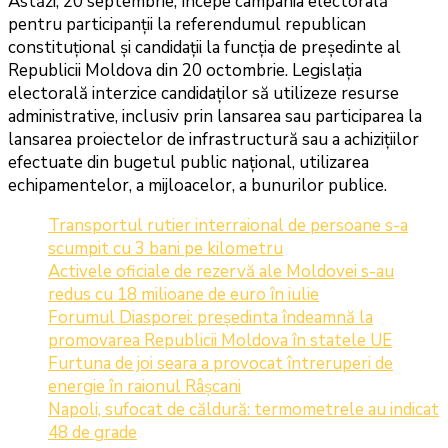
Astăzi, 20 septembrie, începe campania electorală
pentru participanții la referendumul republican
constituțional și candidații la funcția de președinte al
Republicii Moldova din 20 octombrie. Legislația
electorală interzice candidaților să utilizeze resurse
administrative, inclusiv prin lansarea sau participarea la
lansarea proiectelor de infrastructură sau a achizițiilor
efectuate din bugetul public național, utilizarea
echipamentelor, a mijloacelor, a bunurilor publice.
Transportul rutier interraional de persoane s-a
scumpit cu 3 bani pe kilometru
Activele oficiale de rezervă ale Moldovei s-au
redus cu 18 milioane de euro în iulie
Forumul Diasporei: președinta îndeamnă la
promovarea Republicii Moldova în statele UE
Furtuna de joi seara a provocat întreruperi de
energie în raionul Râșcani
Napoli, sufocat de căldură: termometrele au indicat
48 de grade