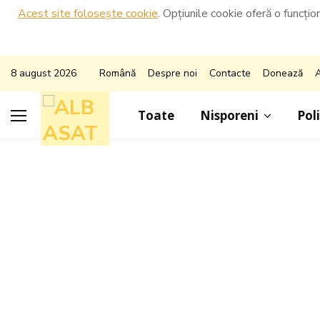
Acest site folosește cookie
. Opțiunile cookie oferă o funcțio
8 august 2026
Română
Despre noi
Contacte
Donează
A
Toate
Nisporeni
Poli