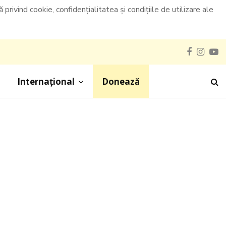
privind cookie, confidențialitatea și condițiile de utilizare ale
Faceboo
Inst
Y
Internațional
Donează