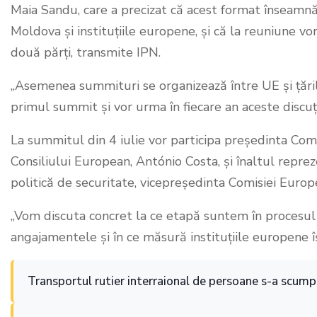
Maia Sandu, care a precizat că acest format înseamnă
Moldova și instituțiile europene, și că la reuniune vor
două părți, transmite IPN.
„Asemenea summituri se organizează între UE și țări
primul summit și vor urma în fiecare an aceste discuți
La summitul din 4 iulie vor participa președinta Com
Consiliului European, António Costa, și înaltul repre
politică de securitate, vicepreședinta Comisiei Europe
„Vom discuta concret la ce etapă suntem în procesul
angajamentele și în ce măsură instituțiile europene î
Transportul rutier interraional de persoane s-a scump