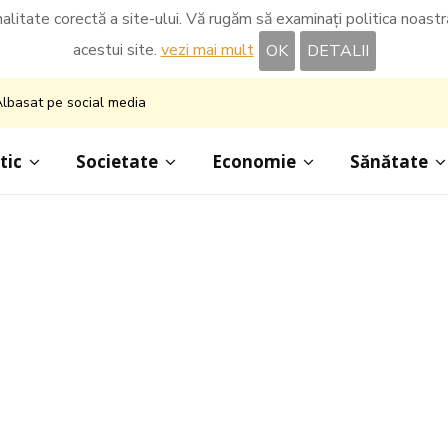
nalitate corectă a site-ului. Vă rugăm să examinați politica noastră 
acestui site.
vezi mai mult
OK
DETALII
lbasat pe social media
tic
Societate
Economie
Sănătate