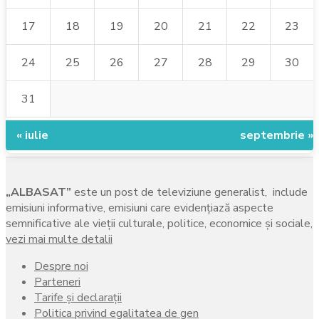
17
18
19
20
21
22
23
24
25
26
27
28
29
30
31
« iulie
septembrie »
„ALBASAT”
este un post de televiziune generalist, include
emisiuni informative, emisiuni care evidenţiază aspecte
semnificative ale vieţii culturale, politice, economice şi sociale,
vezi mai multe detalii
Despre noi
Parteneri
Tarife și declarații
Politica privind egalitatea de gen