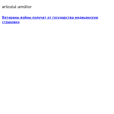
articolul următor
Ветераны войны получат от государства медицинскую
страховку