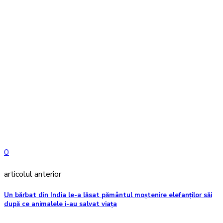
0
articolul anterior
Un bărbat din India le-a lăsat pământul moștenire elefanților săi
după ce animalele i-au salvat viața