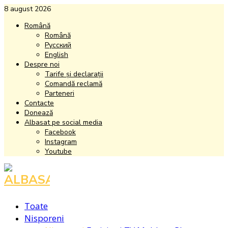
8 august 2026
Română
Română
Русский
English
Despre noi
Tarife și declarații
Comandă reclamă
Parteneri
Contacte
Donează
Albasat pe social media
Facebook
Instagram
Youtube
Facebook
Instagram
Youtube
Toate
Nisporeni