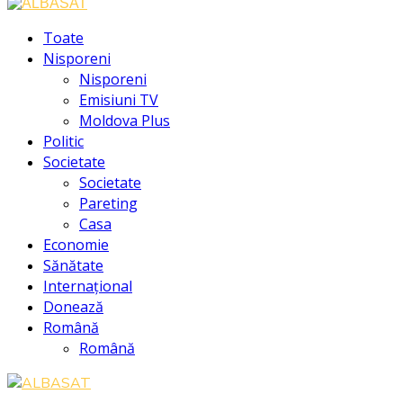
Facebook
Instagram
Youtube
Toate
Nisporeni
Nisporeni
Emisiuni TV
Moldova Plus
Politic
Societate
Societate
Pareting
Casa
Economie
Sănătate
Internațional
Donează
Română
Română