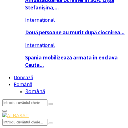
Ambasadoarea Ucrainei în SUA, Olga
Stefanișina,…
Internațional
Două persoane au murit după ciocnirea…
Internațional
Spania mobilizează armata în enclava
Ceuta…
Donează
Română
Română
Search
Search
for:
Primary
Menu
Search
Search