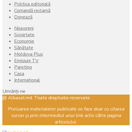
Politica editorială
Comandă reclamă
Donează
Nisporeni
Societate
Economie
Sănătate
Moldova Plus
Emisiuni TV
Pareting
Casa
Internațional
Urmăriți-ne
Facebook
Instagram
Youtube
@ Albasat.md. Toate drepturile rezervate.
Preluarea materialelor publicate se face doar cu citarea
sursei și prin intermediul unui link activ către pagina
articolului.