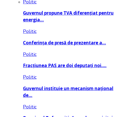
Politic
Guvernul propune TVA diferențiat pentru
energia…
Politic
Conferința de presă de prezentare a…
Politic
Fracțiunea PAS are doi deputați noi….
Politic
Guvernul instituie un mecanism național
de…
Politic