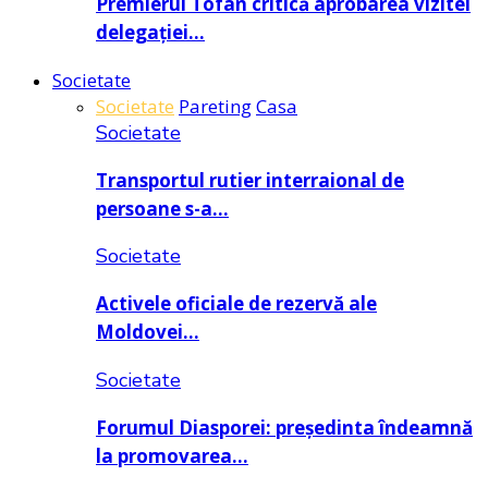
Premierul Tofan critică aprobarea vizitei
delegației…
Societate
Societate
Pareting
Casa
Societate
Transportul rutier interraional de
persoane s-a…
Societate
Activele oficiale de rezervă ale
Moldovei…
Societate
Forumul Diasporei: președinta îndeamnă
la promovarea…