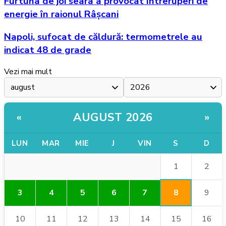
Furtuna de joi seara a provocat întreruperi de
energie în raionul Râșcani
Napoli, sufocat de căldură: termometrele au
indicat 48 de grade
Vezi mai mult
AUGUST 2026
«
»
LUN
MAR
MIE
J
VIN
S
D
1
2
8
3
4
5
6
7
9
10
11
12
13
14
15
16