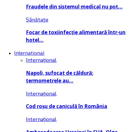
Fraudele din sistemul medical nu pot…
Sănătate
Focar de toxiinfecție alimentară într-un
hotel…
Internațional
Internațional
Napoli, sufocat de căldură:
termometrele au…
Internațional
Cod roșu de caniculă în România
Internațional