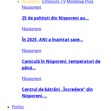
Nisporeni
Emisiuni TV
Moldova Plus
Nisporeni
25 de polițiști din Nisporeni au…
Nisporeni
În 2025, ANI a înaintat șase…
Nisporeni
Caniculă în Nisporeni: temperaturi de
până…
Nisporeni
Centrul de bătrâni „Încredere” din
Nisporeni,…
Politic