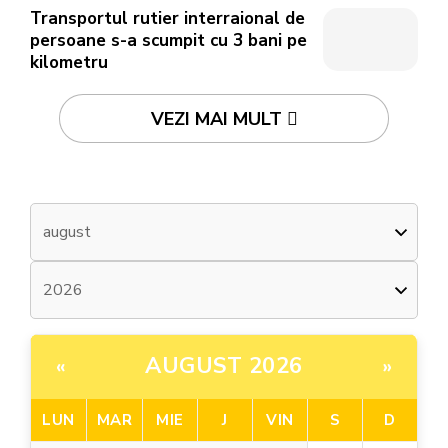
Transportul rutier interraional de
persoane s-a scumpit cu 3 bani pe
kilometru
VEZI MAI MULT
AUGUST 2026
«
»
LUN
MAR
MIE
J
VIN
S
D