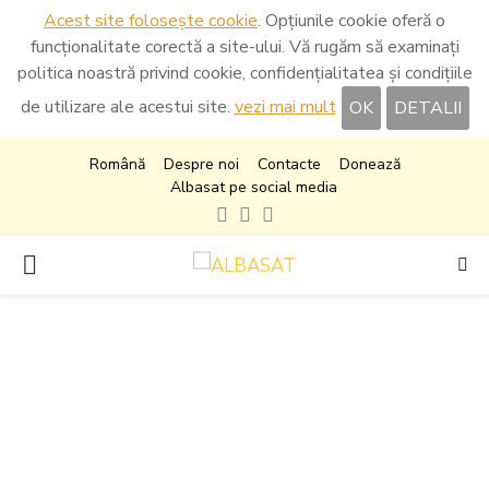
Acest site folosește cookie
. Opțiunile cookie oferă o
funcționalitate corectă a site-ului. Vă rugăm să examinați
politica noastră privind cookie, confidențialitatea și condițiile
de utilizare ale acestui site.
vezi mai mult
OK
DETALII
Română
Despre noi
Contacte
Donează
Albasat pe social media
Facebook
Instagram
Youtube
PRIMARY
MENU