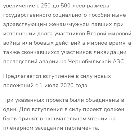
увеличение с 250 до 500 леев размера
государственного социального пособия ныне
здравствующим жёнам/мужьям павших при
исполнении долга участников Второй мировой
войны или боевых действий в мирное время, а
также скончавшихся участников ликвидации
последствий аварии на Чернобыльской АЭС.
Предлагается вступление в силу новых
положений с 1 июля 2020 года.
Три указанных проекта были объединены в
один. Для вступления в силу проект должен
быть принят в окончательном чтении на
пленарном заседании парламента.