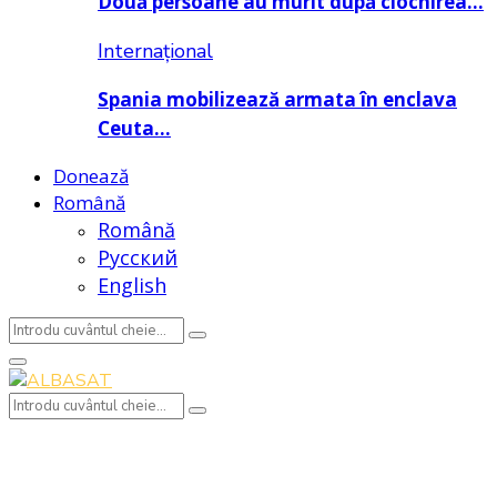
Două persoane au murit după ciocnirea…
Internațional
Spania mobilizează armata în enclava
Ceuta…
Donează
Română
Română
Русский
English
Search
Search
for:
Primary
Menu
Search
Search
for: