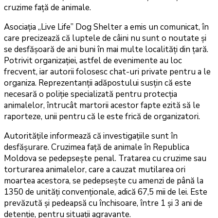
cruzime față de animale.
Asociația „Live Life” Dog Shelter a emis un comunicat, în
care precizează că luptele de câini nu sunt o noutate și
se desfășoară de ani buni în mai multe localități din țară.
Potrivit organizației, astfel de evenimente au loc
frecvent, iar autorii folosesc chat-uri private pentru a le
organiza. Reprezentanții adăpostului susțin că este
necesară o poliție specializată pentru protecția
animalelor, întrucât martorii acestor fapte ezită să le
raporteze, unii pentru că le este frică de organizatori.
Autoritățile informează că investigațiile sunt în
desfășurare. Cruzimea față de animale în Republica
Moldova se pedepsește penal. Tratarea cu cruzime sau
torturarea animalelor, care a cauzat mutilarea ori
moartea acestora, se pedepsește cu amenzi de până la
1350 de unități convenționale, adică 67,5 mii de lei. Este
prevăzută și pedeapsă cu închisoare, între 1 și 3 ani de
detenție, pentru situații agravante.