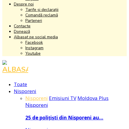
Despre noi
Tarife și declarații
Comandă reclamă
Parteneri
Contacte
Donează
Albasat pe social media
Facebook
Instagram
Youtube
Facebook
Instagram
Youtube
Toate
Nisporeni
Nisporeni
Emisiuni TV
Moldova Plus
Nisporeni
25 de polițiști din Nisporeni au…