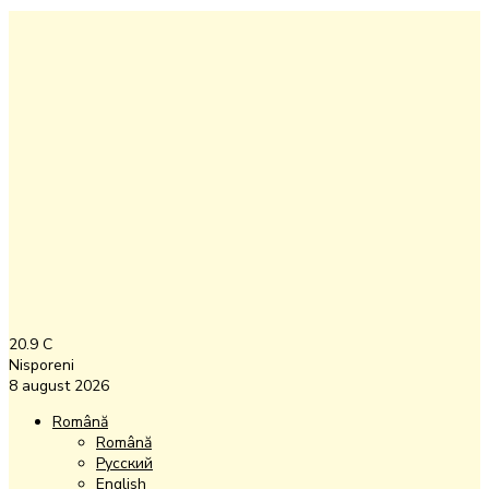
20.9
C
Nisporeni
8 august 2026
Română
Română
Русский
English