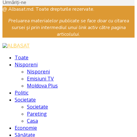
Urmăriți-ne
Facebook
Instagram
Youtube
@ Albasat.md. Toate drepturile rezervate.
Preluarea materialelor publicate se face doar cu citarea
sursei și prin intermediul unui link activ către pagina
articolului.
Facebook
Instagram
Youtube
Toate
Nisporeni
Nisporeni
Emisiuni TV
Moldova Plus
Politic
Societate
Societate
Pareting
Casa
Economie
Sănătate