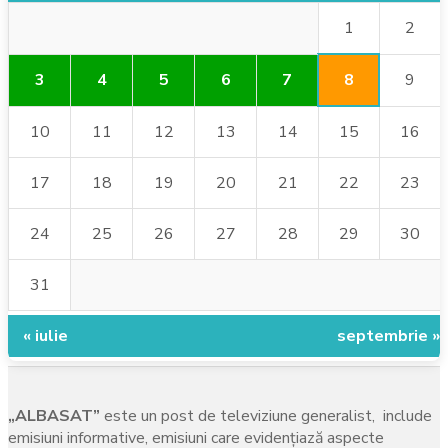
1
2
8
3
4
5
6
7
9
10
11
12
13
14
15
16
17
18
19
20
21
22
23
24
25
26
27
28
29
30
31
« iulie
septembrie »
„ALBASAT”
este un post de televiziune generalist, include
emisiuni informative, emisiuni care evidenţiază aspecte