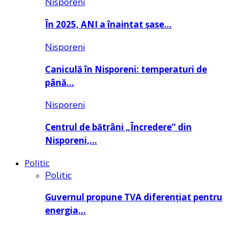
Nisporeni
În 2025, ANI a înaintat șase…
Nisporeni
Caniculă în Nisporeni: temperaturi de
până…
Nisporeni
Centrul de bătrâni „Încredere” din
Nisporeni,…
Politic
Politic
Guvernul propune TVA diferențiat pentru
energia…