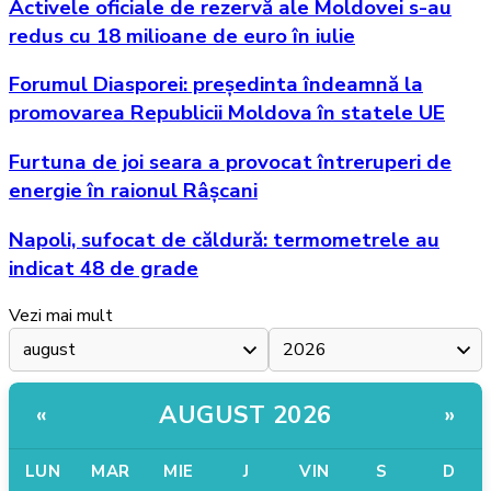
Activele oficiale de rezervă ale Moldovei s-au
redus cu 18 milioane de euro în iulie
Forumul Diasporei: președinta îndeamnă la
promovarea Republicii Moldova în statele UE
Furtuna de joi seara a provocat întreruperi de
energie în raionul Râșcani
Napoli, sufocat de căldură: termometrele au
indicat 48 de grade
Vezi mai mult
AUGUST 2026
«
»
LUN
MAR
MIE
J
VIN
S
D