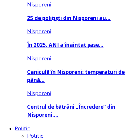
Nisporeni
25 de polițiști din Nisporeni au…
Nisporeni
În 2025, ANI a înaintat șase…
Nisporeni
Caniculă în Nisporeni: temperaturi de
până…
Nisporeni
Centrul de bătrâni „Încredere” din
Nisporeni,…
Politic
Politic