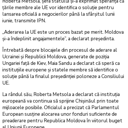
Roberta Metsola, șefa statului și-a exprimat speranța că
țările membre ale UE vor identifica o soluție pentru
lansarea oficială a negocierilor până la sfârșitul lunii
iunie, transmite IPN.
„Aderarea la UE este un proces bazat pe merit. Moldova
și-a îndeplinit angajamentele”, a declarat președinta.
Întrebată despre blocajele din procesul de aderare al
Ucrainei și Republicii Moldova, generate de poziția
Ungariei față de Kiev, Maia Sandu a declarat că speră ca
instituțiile europene și statele membre să identifice o
soluție până la finalul președinției poloneze a Consiliului
UE.
La rândul său, Roberta Metsola a declarat că instituția
europeană va continua să sprijine Chișinăul prin toate
mijloacele posibile. Oficialul a precizat că Parlamentul
European susține alocarea unor fonduri suficiente de
preaderare pentru Republica Moldova în viitorul buget
al Uniunii Europene.