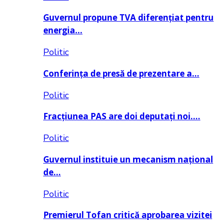
Guvernul propune TVA diferențiat pentru
energia…
Politic
Conferința de presă de prezentare a…
Politic
Fracțiunea PAS are doi deputați noi….
Politic
Guvernul instituie un mecanism național
de…
Politic
Premierul Tofan critică aprobarea vizitei