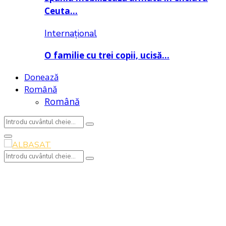
Ceuta…
Internațional
O familie cu trei copii, ucisă…
Donează
Română
Română
Search
Search
for:
Primary
Menu
Search
Search
for: