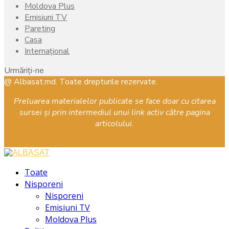
Moldova Plus
Emisiuni TV
Pareting
Casa
Internațional
Urmăriți-ne
Facebook
Instagram
Youtube
@ Albasat.md. Toate drepturile rezervate.
Preluarea materialelor publicate se face doar cu citarea
sursei și prin intermediul unui link activ către pagina
articolului.
Facebook
Instagram
Youtube
Toate
Nisporeni
Nisporeni
Emisiuni TV
Moldova Plus