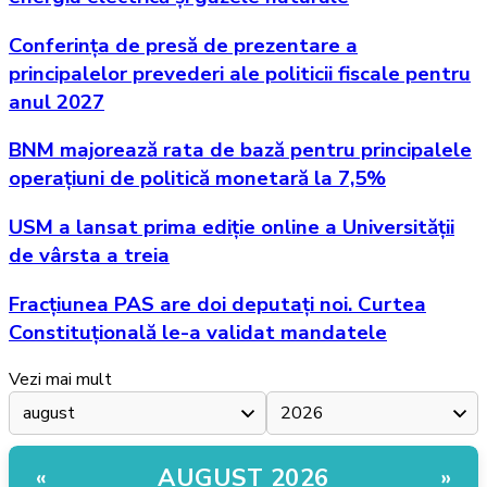
Conferința de presă de prezentare a
principalelor prevederi ale politicii fiscale pentru
anul 2027
BNM majorează rata de bază pentru principalele
operațiuni de politică monetară la 7,5%
USM a lansat prima ediție online a Universității
de vârsta a treia
Fracțiunea PAS are doi deputați noi. Curtea
Constituțională le-a validat mandatele
Vezi mai mult
AUGUST 2026
«
»