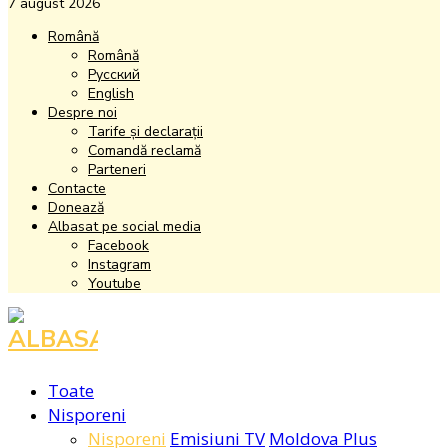
7 august 2026
Română
Română
Русский
English
Despre noi
Tarife și declarații
Comandă reclamă
Parteneri
Contacte
Donează
Albasat pe social media
Facebook
Instagram
Youtube
Facebook
Instagram
Youtube
Toate
Nisporeni
Nisporeni
Emisiuni TV
Moldova Plus