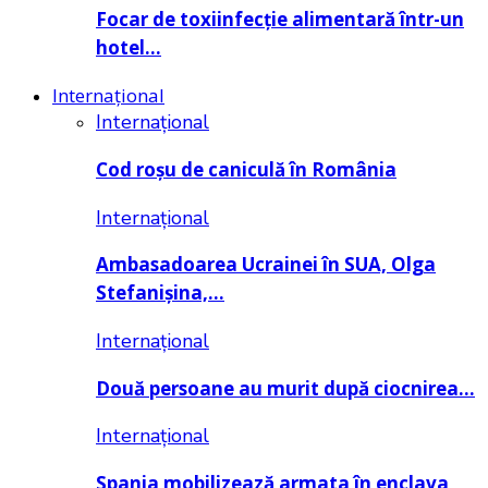
Focar de toxiinfecție alimentară într-un
hotel…
Internațional
Internațional
Cod roșu de caniculă în România
Internațional
Ambasadoarea Ucrainei în SUA, Olga
Stefanișina,…
Internațional
Două persoane au murit după ciocnirea…
Internațional
Spania mobilizează armata în enclava