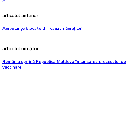
0
articolul anterior
Ambulanțe blocate din cauza nămeților
articolul următor
România sprijină Republica Moldova în lansarea procesului de
vaccinare