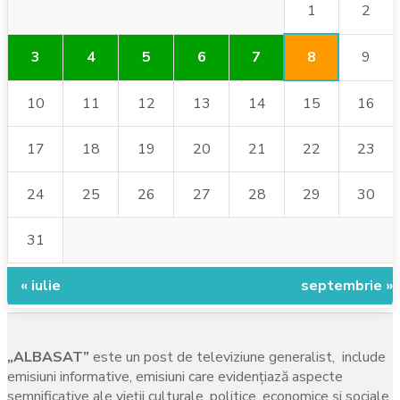
1
2
8
3
4
5
6
7
9
10
11
12
13
14
15
16
17
18
19
20
21
22
23
24
25
26
27
28
29
30
31
« iulie
septembrie »
„ALBASAT”
este un post de televiziune generalist, include
emisiuni informative, emisiuni care evidenţiază aspecte
semnificative ale vieţii culturale, politice, economice şi sociale,