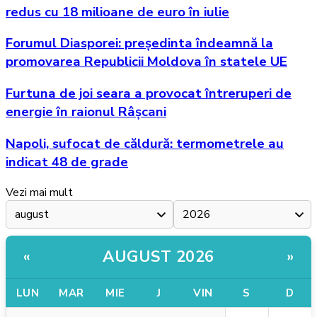
redus cu 18 milioane de euro în iulie
Forumul Diasporei: președinta îndeamnă la
promovarea Republicii Moldova în statele UE
Furtuna de joi seara a provocat întreruperi de
energie în raionul Râșcani
Napoli, sufocat de căldură: termometrele au
indicat 48 de grade
Vezi mai mult
AUGUST 2026
«
»
LUN
MAR
MIE
J
VIN
S
D