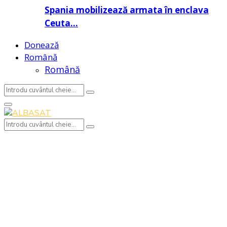
Spania mobilizează armata în enclava
Ceuta…
Donează
Română
Română
Search
Search
for:
Primary
Menu
Search
Search
for: