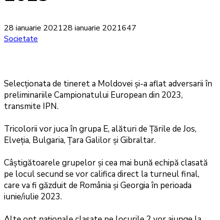
28 ianuarie 2021
28 ianuarie 2021
647
Societate
Selecționata de tineret a Moldovei și-a aflat adversarii în
preliminariile Campionatului European din 2023,
transmite IPN.
Tricolorii vor juca în grupa E, alături de Țările de Jos,
Elveția, Bulgaria, Țara Galilor și Gibraltar.
Câștigătoarele grupelor și cea mai bună echipă clasată
pe locul secund se vor califica direct la turneul final,
care va fi găzduit de România și Georgia în perioada
iunie/iulie 2023.
Alte opt naționale clasate pe locurile 2 vor ajunge la