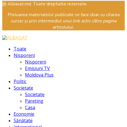
Facebook
Instagram
Youtube
@ Albasat.md. Toate drepturile rezervate.
Preluarea materialelor publicate se face doar cu citarea
sursei și prin intermediul unui link activ către pagina
articolului.
Facebook
Instagram
Youtube
Toate
Nisporeni
Nisporeni
Emisiuni TV
Moldova Plus
Politic
Societate
Societate
Pareting
Casa
Economie
Sănătate
Internațional