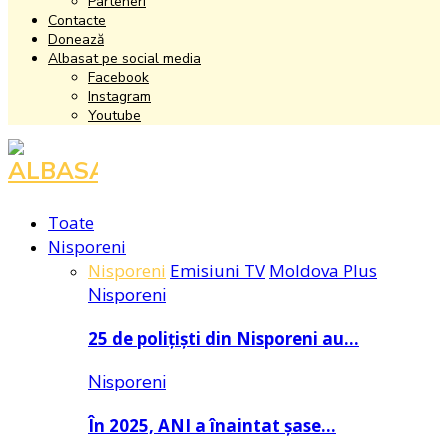
Parteneri
Contacte
Donează
Albasat pe social media
Facebook
Instagram
Youtube
Facebook
Instagram
Youtube
Toate
Nisporeni
Nisporeni
Emisiuni TV
Moldova Plus
Nisporeni
25 de polițiști din Nisporeni au…
Nisporeni
În 2025, ANI a înaintat șase…