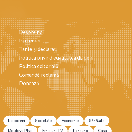
Despre noi
Parteneri
Tarife și declarații
Politica privind egalitatea de gen
Politica editorială
Comandă reclamă
Donează
Nisporeni
Societate
Economie
Sănătate
Moldova Plus
Emisiuni TV
Pareting
Casa