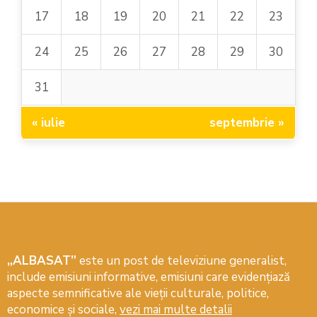
17
18
19
20
21
22
23
24
25
26
27
28
29
30
31
« iulie
septembrie »
„ALBASAT”
este un post de televiziune generalist,
include emisiuni informative, emisiuni care evidenţiază
aspecte semnificative ale vieţii culturale, politice,
economice şi sociale,
vezi mai multe detalii