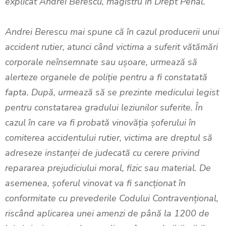
explicat Andrei Berescu, magistru în Drept Penal.
Andrei Berescu mai spune că în cazul producerii unui
accident rutier, atunci când victima a suferit vătămări
corporale neînsemnate sau ușoare, urmează să
alerteze organele de poliție pentru a fi constatată
fapta. După, urmează să se prezinte medicului legist
pentru constatarea gradului leziunilor suferite. În
cazul în care va fi probată vinovăția șoferului în
comiterea accidentului rutier, victima are dreptul să
adreseze instanței de judecată cu cerere privind
repararea prejudiciului moral, fizic sau material. De
asemenea, șoferul vinovat va fi sancționat în
conformitate cu prevederile Codului Contravențional,
riscând aplicarea unei amenzi de până la 1200 de