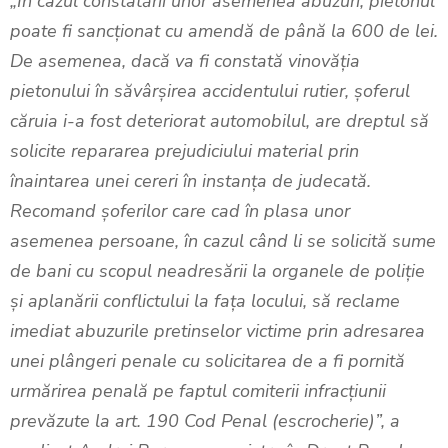
„În cazul constatării unor asemenea abuzuri, pietonul
poate fi sancționat cu amendă de până la 600 de lei.
De asemenea, dacă va fi constată vinovăția
pietonului în săvârșirea accidentului rutier, șoferul
căruia i-a fost deteriorat automobilul, are dreptul să
solicite repararea prejudiciului material prin
înaintarea unei cereri în instanța de judecată.
Recomand șoferilor care cad în plasa unor
asemenea persoane, în cazul când li se solicită sume
de bani cu scopul neadresării la organele de poliție
și aplanării conflictului la fața locului, să reclame
imediat abuzurile pretinselor victime prin adresarea
unei plângeri penale cu solicitarea de a fi pornită
urmărirea penală pe faptul comiterii infracțiunii
prevăzute la art. 190 Cod Penal (escrocherie)”, a