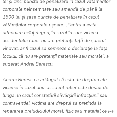
lei și cinci puncte de penalizare în cazul vătămărilor
corporale neînsemnate sau amendă de până la
1500 lei și şase puncte de penalizare în cazul
vătămărilor corporale ușoare. „Pentru a evita
ulterioare neînțelegeri, în cazul în care victima
accidentului rutier nu are pretenții față de șoferul
vinovat, ar fi cazul să semneze o declarație la fața
locului, că nu are pretenții materiale sau morale”, a
sugerat Andrei Berescu.
Andrei Berescu a adăugat că lista de drepturi ale
victimei în cazul unui accident rutier este destul de
lungă. În cazul constatării săvârșirii infracțiunii sau
contravenției, victima are dreptul să pretindă la
repararea prejudiciului moral, fizic sau material ce i-a