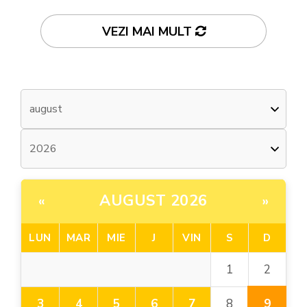
VEZI MAI MULT
AUGUST 2026
«
»
LUN
MAR
MIE
J
VIN
S
D
2
1
9
3
4
5
6
7
8