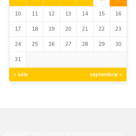
10
11
12
13
14
15
16
17
18
19
20
21
22
23
24
25
26
27
28
29
30
31
« iulie
septembrie »
„ALBASAT”
este un post de televiziune generalist,