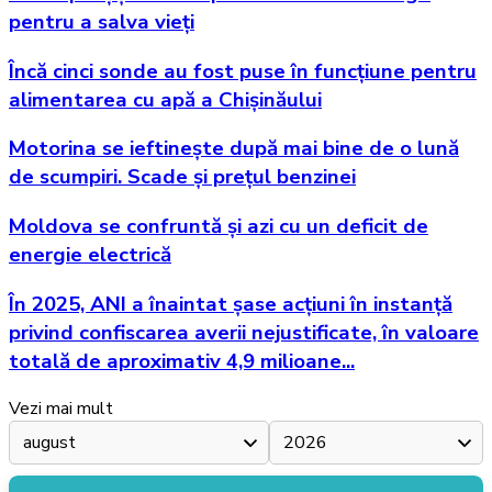
pentru a salva vieți
Încă cinci sonde au fost puse în funcțiune pentru
alimentarea cu apă a Chișinăului
Motorina se ieftinește după mai bine de o lună
de scumpiri. Scade și prețul benzinei
Moldova se confruntă și azi cu un deficit de
energie electrică
În 2025, ANI a înaintat șase acțiuni în instanță
privind confiscarea averii nejustificate, în valoare
totală de aproximativ 4,9 milioane...
Vezi mai mult