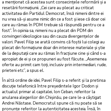
a menționat că acestea sunt consecințele reformării și a
resetării formațiunii. „Cei care au plecat au criticat
activitatea din Partidul Democrat, însă nimeni dintre ei
nu vrea să-și asume nimic din ce a fost și iese că doar cei
care au rămas în PDM trebuie să răspundă pentru ce a
fost”. În opinia sa, nimeni nu a plecat din PDM din
convingeri ideologice sau din cauza divergențelor de
valori. Pavel Filip se arată convins că foștii lui colegi au
plecat din formațiune doar din interese materiale și știe
de la deputații care au rămas în fracțiune cine și când s-a
apropiat de ei și ce propuneri au fost făcute. „Asemenea
oferte au primit cam toți, inclusiv prin intermediari, rude,
prieteni etc”, a spus el.
În altă ordine de idei, Pavel Filip s-a referit și la pretinsa
discuție telefonică între președintele Igor Dodon și
actualul primar al capitalei, Ion Ceban, referitor la
anularea alegerilor din Chișinău, pe care le-a câștigat
Andrei Năstase. Democratul spune că nu poate să se
pronunțe referitor la autenticitatea acesteia. Însă, în