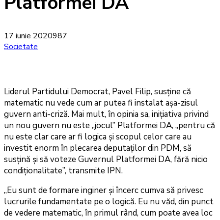
Platformei DA
17 iunie 2020
987
Societate
Liderul Partidului Democrat, Pavel Filip, susține că
matematic nu vede cum ar putea fi instalat așa-zisul
guvern anti-criză. Mai mult, în opinia sa, inițiativa privind
un nou guvern nu este „jocul” Platformei DA, „pentru că
nu este clar care ar fi logica și scopul celor care au
investit enorm în plecarea deputaților din PDM, să
susțină și să voteze Guvernul Platformei DA, fără nicio
condiționalitate”, transmite IPN.
„Eu sunt de formare inginer și încerc cumva să privesc
lucrurile fundamentate pe o logică. Eu nu văd, din punct
de vedere matematic, în primul rând, cum poate avea loc