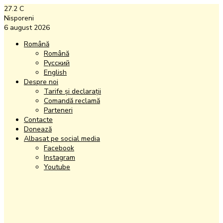
27.2
C
Nisporeni
6 august 2026
Română
Română
Русский
English
Despre noi
Tarife și declarații
Comandă reclamă
Parteneri
Contacte
Donează
Albasat pe social media
Facebook
Instagram
Youtube