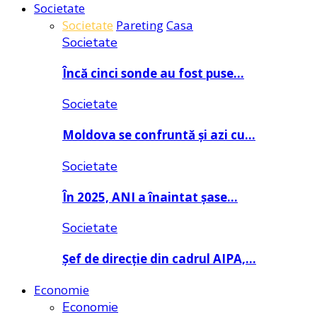
Societate
Societate
Pareting
Casa
Societate
Încă cinci sonde au fost puse…
Societate
Moldova se confruntă și azi cu…
Societate
În 2025, ANI a înaintat șase…
Societate
Șef de direcție din cadrul AIPA,…
Economie
Economie