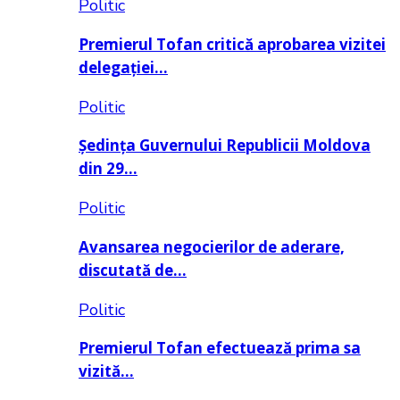
Politic
Premierul Tofan critică aprobarea vizitei
delegației…
Politic
Ședința Guvernului Republicii Moldova
din 29…
Politic
Avansarea negocierilor de aderare,
discutată de…
Politic
Premierul Tofan efectuează prima sa
vizită…