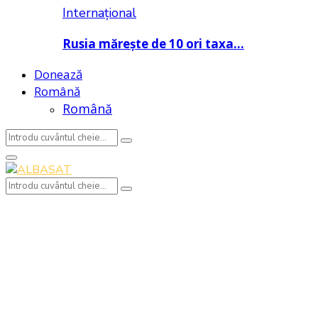
Internațional
Rusia mărește de 10 ori taxa…
Donează
Română
Română
Search
Search
for:
Primary
Menu
Search
Search
for: