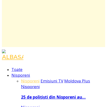
Facebook
Instagram
Youtube
Toate
Nisporeni
Nisporeni
Emisiuni TV
Moldova Plus
Nisporeni
25 de polițiști din Nisporeni au…