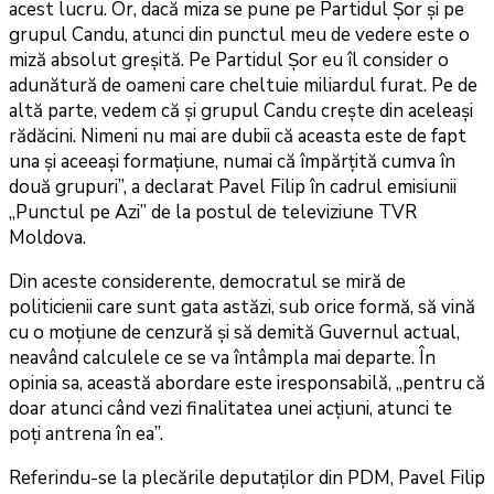
acest lucru. Or, dacă miza se pune pe Partidul Șor și pe
grupul Candu, atunci din punctul meu de vedere este o
miză absolut greșită. Pe Partidul Șor eu îl consider o
adunătură de oameni care cheltuie miliardul furat. Pe de
altă parte, vedem că și grupul Candu crește din aceleași
rădăcini. Nimeni nu mai are dubii că aceasta este de fapt
una și aceeași formațiune, numai că împărțită cumva în
două grupuri”, a declarat Pavel Filip în cadrul emisiunii
„Punctul pe Azi” de la postul de televiziune TVR
Moldova.
Din aceste considerente, democratul se miră de
politicienii care sunt gata astăzi, sub orice formă, să vină
cu o moțiune de cenzură și să demită Guvernul actual,
neavând calculele ce se va întâmpla mai departe. În
opinia sa, această abordare este iresponsabilă, „pentru că
doar atunci când vezi finalitatea unei acțiuni, atunci te
poți antrena în ea”.
Referindu-se la plecările deputaților din PDM, Pavel Filip