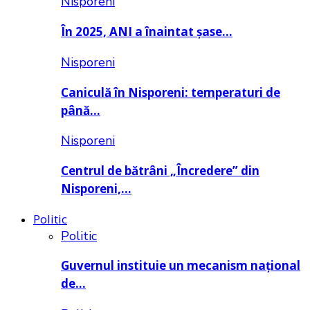
Nisporeni
În 2025, ANI a înaintat șase…
Nisporeni
Caniculă în Nisporeni: temperaturi de
până…
Nisporeni
Centrul de bătrâni „Încredere” din
Nisporeni,…
Politic
Politic
Guvernul instituie un mecanism național
de…