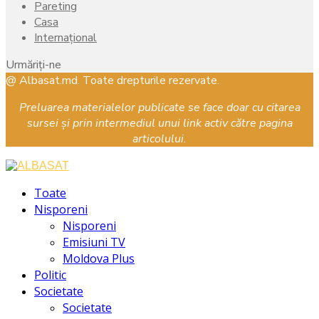
Pareting
Casa
Internațional
Urmăriți-ne
Facebook
Instagram
Youtube
@ Albasat.md. Toate drepturile rezervate.
Preluarea materialelor publicate se face doar cu citarea
sursei și prin intermediul unui link activ către pagina
articolului.
Facebook
Instagram
Youtube
Toate
Nisporeni
Nisporeni
Emisiuni TV
Moldova Plus
Politic
Societate
Societate