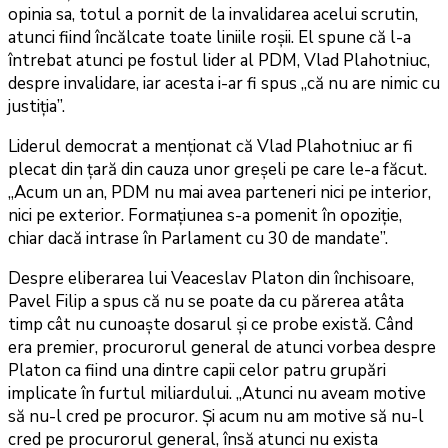
opinia sa, totul a pornit de la invalidarea acelui scrutin,
atunci fiind încălcate toate liniile roșii. El spune că l-a
întrebat atunci pe fostul lider al PDM, Vlad Plahotniuc,
despre invalidare, iar acesta i-ar fi spus „că nu are nimic cu
justiția”.
Liderul democrat a menționat că Vlad Plahotniuc ar fi
plecat din țară din cauza unor greșeli pe care le-a făcut.
„Acum un an, PDM nu mai avea parteneri nici pe interior,
nici pe exterior. Formațiunea s-a pomenit în opoziție,
chiar dacă intrase în Parlament cu 30 de mandate”.
Despre eliberarea lui Veaceslav Platon din închisoare,
Pavel Filip a spus că nu se poate da cu părerea atâta
timp cât nu cunoaște dosarul și ce probe există. Când
era premier, procurorul general de atunci vorbea despre
Platon ca fiind una dintre capii celor patru grupări
implicate în furtul miliardului. „Atunci nu aveam motive
să nu-l cred pe procuror. Și acum nu am motive să nu-l
cred pe procurorul general, însă atunci nu exista