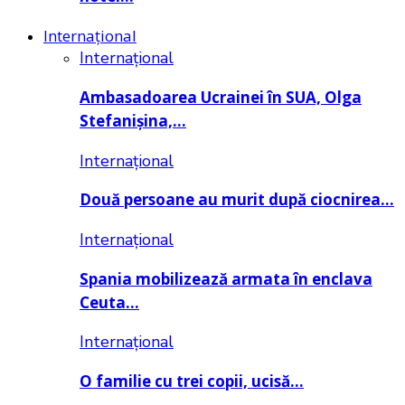
Internațional
Internațional
Ambasadoarea Ucrainei în SUA, Olga
Stefanișina,…
Internațional
Două persoane au murit după ciocnirea…
Internațional
Spania mobilizează armata în enclava
Ceuta…
Internațional
O familie cu trei copii, ucisă…