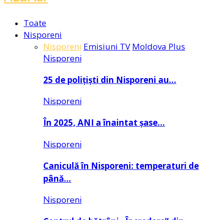
Toate
Nisporeni
Nisporeni
Emisiuni TV
Moldova Plus
Nisporeni
25 de polițiști din Nisporeni au…
Nisporeni
În 2025, ANI a înaintat șase…
Nisporeni
Caniculă în Nisporeni: temperaturi de
până…
Nisporeni