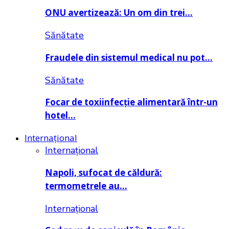
ONU avertizează: Un om din trei…
Sănătate
Fraudele din sistemul medical nu pot…
Sănătate
Focar de toxiinfecție alimentară într-un
hotel…
Internațional
Internațional
Napoli, sufocat de căldură:
termometrele au…
Internațional