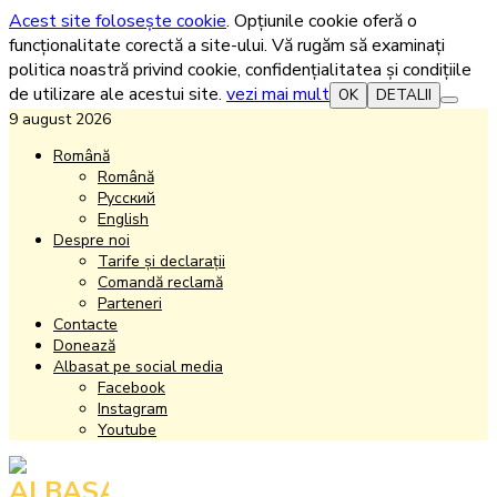
Acest site folosește cookie
. Opțiunile cookie oferă o
funcționalitate corectă a site-ului. Vă rugăm să examinați
politica noastră privind cookie, confidențialitatea și condițiile
de utilizare ale acestui site.
vezi mai mult
OK
DETALII
9 august 2026
Română
Română
Русский
English
Despre noi
Tarife și declarații
Comandă reclamă
Parteneri
Contacte
Donează
Albasat pe social media
Facebook
Instagram
Youtube
Facebook
Instagram
Youtube