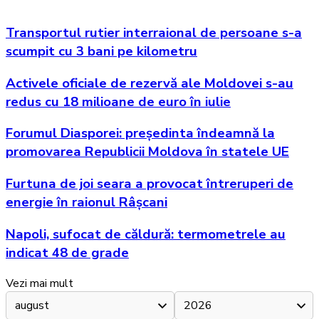
Transportul rutier interraional de persoane s-a
scumpit cu 3 bani pe kilometru
Activele oficiale de rezervă ale Moldovei s-au
redus cu 18 milioane de euro în iulie
Forumul Diasporei: președinta îndeamnă la
promovarea Republicii Moldova în statele UE
Furtuna de joi seara a provocat întreruperi de
energie în raionul Râșcani
Napoli, sufocat de căldură: termometrele au
indicat 48 de grade
Vezi mai mult