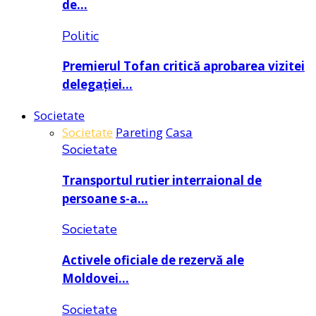
de…
Politic
Premierul Tofan critică aprobarea vizitei
delegației…
Societate
Societate
Pareting
Casa
Societate
Transportul rutier interraional de
persoane s-a…
Societate
Activele oficiale de rezervă ale
Moldovei…
Societate