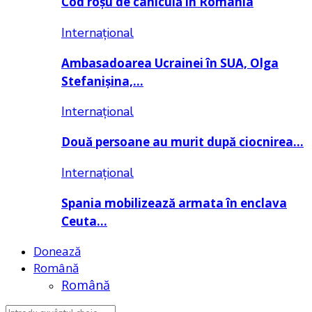
Cod roșu de caniculă în România
Internațional
Ambasadoarea Ucrainei în SUA, Olga
Stefanișina,…
Internațional
Două persoane au murit după ciocnirea…
Internațional
Spania mobilizează armata în enclava
Ceuta…
Donează
Română
Română