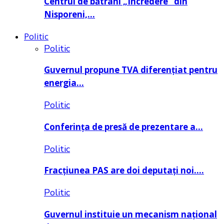
Centrul de bătrâni „Încredere” din
Nisporeni,…
Politic
Politic
Guvernul propune TVA diferențiat pentru
energia…
Politic
Conferința de presă de prezentare a…
Politic
Fracțiunea PAS are doi deputați noi….
Politic
Guvernul instituie un mecanism național