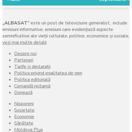
„ALBASAT”
este un post de televiziune generalist, include
emisiuni informative, emisiuni care evidenţiază aspecte
semnificative ale vieţii culturale, politice, economice şi sociale,
vezi mai multe detalii
Despre noi
Parteneri
Tarife și declarații
Politica privind egalitatea de gen
Politica editorială
Comandă reclamă
Donează
Nisporeni
Societate
Economie
Sănătate
Moldova Plus