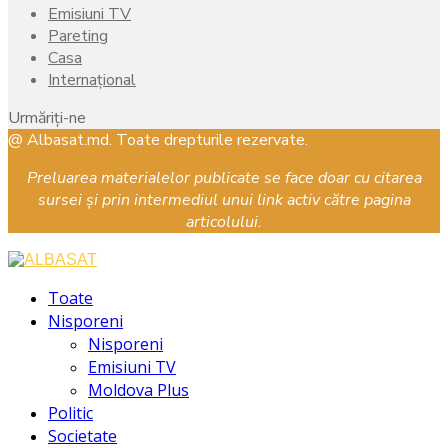
Emisiuni TV
Pareting
Casa
Internațional
Urmăriți-ne
Facebook
Instagram
Youtube
@ Albasat.md. Toate drepturile rezervate.
Preluarea materialelor publicate se face doar cu citarea
sursei și prin intermediul unui link activ către pagina
articolului.
Facebook
Instagram
Youtube
Toate
Nisporeni
Nisporeni
Emisiuni TV
Moldova Plus
Politic
Societate