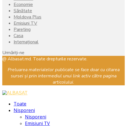
Economie
Sănătate
Moldova Plus
Emisiuni TV
Pareting
Casa
Internațional
Urmăriți-ne
Facebook
Instagram
Youtube
@ Albasat.md. Toate drepturile rezervate.
Preluarea materialelor publicate se face doar cu citarea
sursei și prin intermediul unui link activ către pagina
articolului.
Facebook
Instagram
Youtube
Toate
Nisporeni
Nisporeni
Emisiuni TV