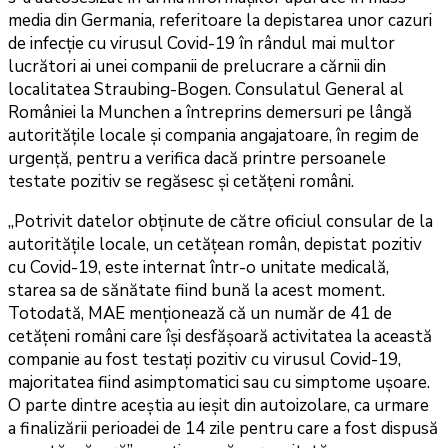
media din Germania, referitoare la depistarea unor cazuri
de infecţie cu virusul Covid-19 în rândul mai multor
lucrători ai unei companii de prelucrare a cărnii din
localitatea Straubing-Bogen. Consulatul General al
României la Munchen a întreprins demersuri pe lângă
autorităţile locale şi compania angajatoare, în regim de
urgenţă, pentru a verifica dacă printre persoanele
testate pozitiv se regăsesc şi cetăţeni români.
„Potrivit datelor obţinute de către oficiul consular de la
autorităţile locale, un cetăţean român, depistat pozitiv
cu Covid-19, este internat într-o unitate medicală,
starea sa de sănătate fiind bună la acest moment.
Totodată, MAE menţionează că un număr de 41 de
cetăţeni români care îşi desfăşoară activitatea la această
companie au fost testaţi pozitiv cu virusul Covid-19,
majoritatea fiind asimptomatici sau cu simptome uşoare.
O parte dintre aceştia au ieşit din autoizolare, ca urmare
a finalizării perioadei de 14 zile pentru care a fost dispusă