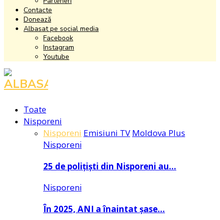
Parteneri
Contacte
Donează
Albasat pe social media
Facebook
Instagram
Youtube
Facebook
Instagram
Youtube
Toate
Nisporeni
Nisporeni
Emisiuni TV
Moldova Plus
Nisporeni
25 de polițiști din Nisporeni au…
Nisporeni
În 2025, ANI a înaintat șase…