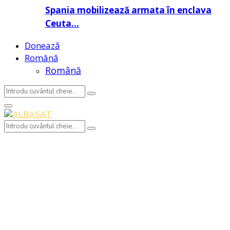
Spania mobilizează armata în enclava
Ceuta…
Donează
Română
Română
Search
Search
for:
Primary
Menu
Search
Search
for: