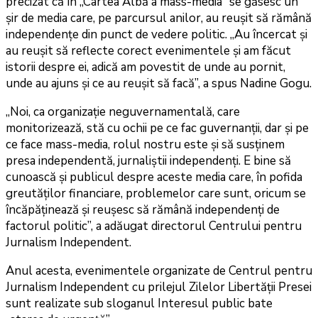
precizat că în
„Cartea Albă a mass-media” se găsesc un
șir de media care, pe parcursul anilor, au reușit să rămână
independențe din punct de vedere politic. „Au încercat și
au reușit să reflecte corect evenimentele și am făcut
istorii despre ei, adică am povestit de unde au pornit,
unde au ajuns și ce au reușit să facă”, a spus Nadine Gogu.
„Noi, ca organizație neguvernamentală, care
monitorizează, stă cu ochii pe ce fac guvernanții, dar și pe
ce face mass-media, rolul nostru este și să susținem
presa independentă, jurnaliștii independenți. E bine să
cunoască și publicul despre aceste media care, în pofida
greutăților financiare, problemelor care sunt, oricum se
încăpăținează și reușesc să rămână independenți de
factorul politic”, a adăugat directorul Centrului pentru
Jurnalism Independent.
Anul acesta, evenimentele organizate de Centrul pentru
Jurnalism Independent cu prilejul Zilelor Libertății Presei
sunt realizate sub sloganul Interesul public bate