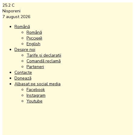
25.2
C
Nisporeni
7 august 2026
Română
Română
Русский
English
Despre noi
Tarife și declarații
Comandă reclamă
Parteneri
Contacte
Donează
Albasat pe social media
Facebook
Instagram
Youtube