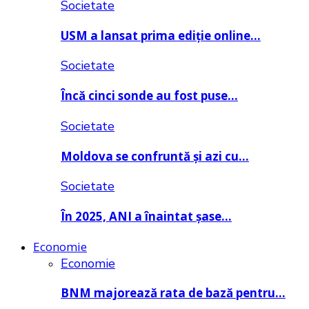
Societate
USM a lansat prima ediție online…
Societate
Încă cinci sonde au fost puse…
Societate
Moldova se confruntă și azi cu…
Societate
În 2025, ANI a înaintat șase…
Economie
Economie
BNM majorează rata de bază pentru…