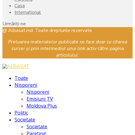
Casa
Internațional
Urmăriți-ne
Facebook
Instagram
Youtube
@ Albasat.md. Toate drepturile rezervate.
Preluarea materialelor publicate se face doar cu citarea
sursei și prin intermediul unui link activ către pagina
articolului.
Facebook
Instagram
Youtube
Toate
Nisporeni
Nisporeni
Emisiuni TV
Moldova Plus
Politic
Societate
Societate
Pareting