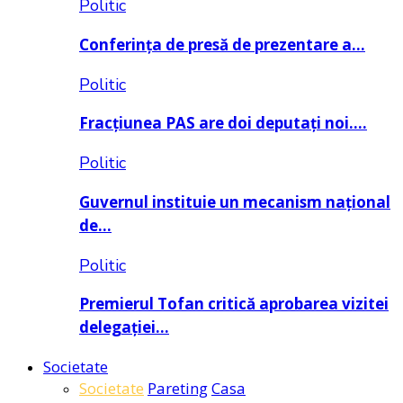
Politic
Conferința de presă de prezentare a…
Politic
Fracțiunea PAS are doi deputați noi….
Politic
Guvernul instituie un mecanism național
de…
Politic
Premierul Tofan critică aprobarea vizitei
delegației…
Societate
Societate
Pareting
Casa