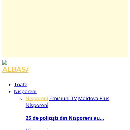
Facebook
Instagram
Youtube
Toate
Nisporeni
Nisporeni
Emisiuni TV
Moldova Plus
Nisporeni
25 de polițiști din Nisporeni au…