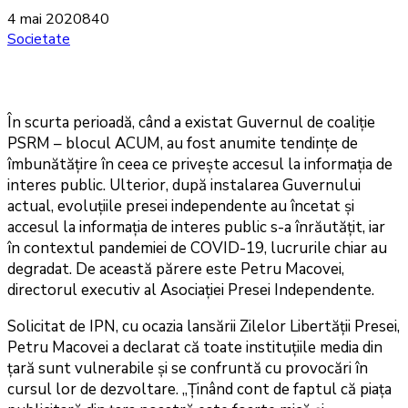
4 mai 2020
840
Societate
În scurta perioadă, când a existat Guvernul de coaliție
PSRM – blocul ACUM, au fost anumite tendințe de
îmbunătățire în ceea ce privește accesul la informația de
interes public. Ulterior, după instalarea Guvernului
actual, evoluțiile presei independente au încetat și
accesul la informația de interes public s-a înrăutățit, iar
în contextul pandemiei de COVID-19, lucrurile chiar au
degradat. De această părere este Petru Macovei,
directorul executiv al Asociației Presei Independente.
Solicitat de IPN, cu ocazia lansării Zilelor Libertății Presei,
Petru Macovei a declarat că toate instituțiile media din
țară sunt vulnerabile și se confruntă cu provocări în
cursul lor de dezvoltare. „Ținând cont de faptul că piața