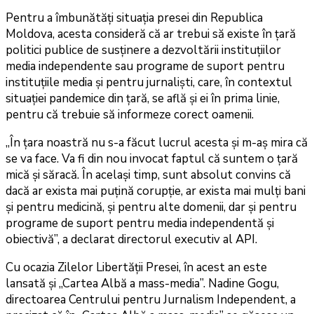
Pentru a îmbunătăți situația presei din Republica
Moldova, acesta consideră că ar trebui să existe în țară
politici publice de susținere a dezvoltării instituțiilor
media independente sau programe de suport pentru
instituțiile media și pentru jurnaliști, care, în contextul
situației pandemice din țară, se află și ei în prima linie,
pentru că trebuie să informeze corect oamenii.
„În țara noastră nu s-a făcut lucrul acesta și m-aș mira că
se va face. Va fi din nou invocat faptul că suntem o țară
mică și săracă. În același timp, sunt absolut convins că
dacă ar exista mai puțină corupție, ar exista mai mulți bani
și pentru medicină, și pentru alte domenii, dar și pentru
programe de suport pentru media independentă și
obiectivă”, a declarat directorul executiv al API.
Cu ocazia Zilelor Libertății Presei, în acest an este
lansată și „Cartea Albă a mass-media”. Nadine Gogu,
directoarea Centrului pentru Jurnalism Independent, a