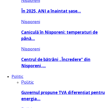
Nisporeni
În 2025, ANI a înaintat șase…
Nisporeni
Caniculă în Nisporeni: temperaturi de
până…
Nisporeni
Centrul de bătrâni „Încredere” din
Nisporeni,…
Politic
Politic
Guvernul propune TVA diferențiat pentru
energia…