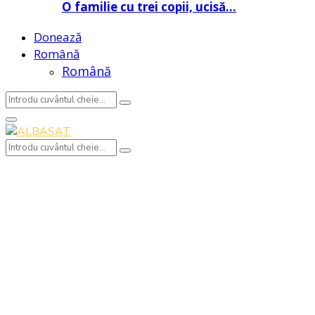
O familie cu trei copii, ucisă…
Donează
Română
Română
Search
Search
for:
Primary
Menu
Search
Search
for: