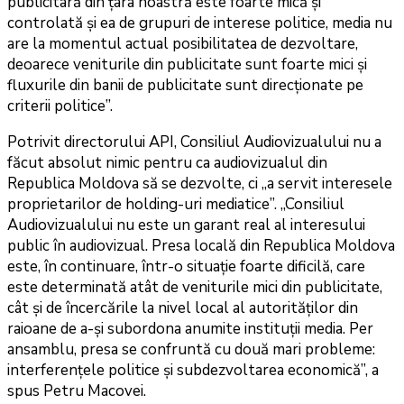
publicitară din țara noastră este foarte mică și
controlată și ea de grupuri de interese politice, media nu
are la momentul actual posibilitatea de dezvoltare,
deoarece veniturile din publicitate sunt foarte mici și
fluxurile din banii de publicitate sunt direcționate pe
criterii politice”.
Potrivit directorului API, Consiliul Audiovizualului nu a
făcut absolut nimic pentru ca audiovizualul din
Republica Moldova să se dezvolte, ci „a servit interesele
proprietarilor de holding-uri mediatice”. „Consiliul
Audiovizualului nu este un garant real al interesului
public în audiovizual. Presa locală din Republica Moldova
este, în continuare, într-o situație foarte dificilă, care
este determinată atât de veniturile mici din publicitate,
cât și de încercările la nivel local al autorităților din
raioane de a-și subordona anumite instituții media. Per
ansamblu, presa se confruntă cu două mari probleme:
interferențele politice și subdezvoltarea economică”, a
spus Petru Macovei.