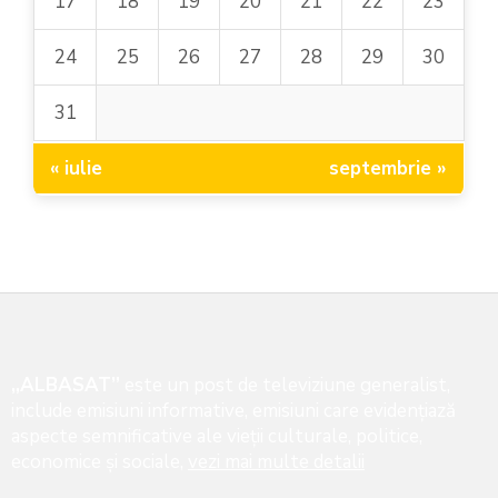
17
18
19
20
21
22
23
24
25
26
27
28
29
30
31
« iulie
septembrie »
„ALBASAT”
este un post de televiziune generalist,
include emisiuni informative, emisiuni care evidenţiază
aspecte semnificative ale vieţii culturale, politice,
economice şi sociale,
vezi mai multe detalii