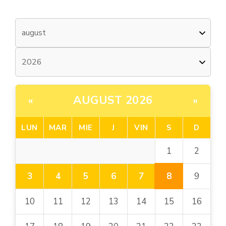
AUGUST 2026
«
»
LUN
MAR
MIE
J
VIN
S
D
1
2
8
3
4
5
6
7
9
10
11
12
13
14
15
16