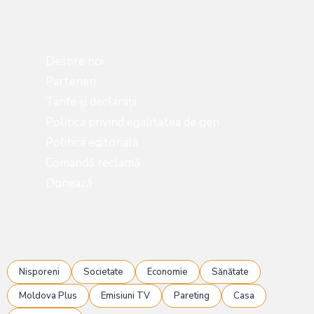
Despre noi
Parteneri
Tarife și declarații
Politica privind egalitatea de gen
Politica editorială
Comandă reclamă
Donează
Nisporeni
Societate
Economie
Sănătate
Moldova Plus
Emisiuni TV
Pareting
Casa