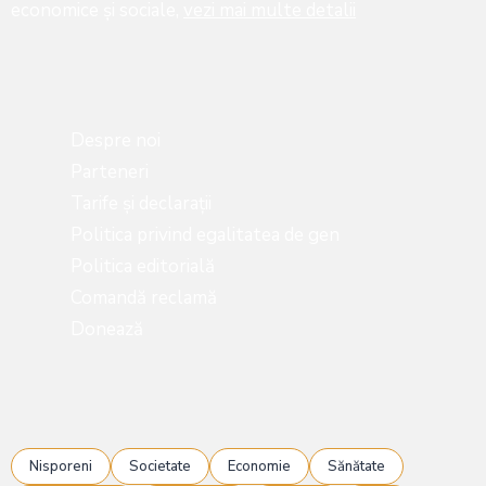
economice şi sociale,
vezi mai multe detalii
Despre noi
Parteneri
Tarife și declarații
Politica privind egalitatea de gen
Politica editorială
Comandă reclamă
Donează
Nisporeni
Societate
Economie
Sănătate