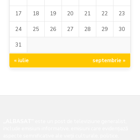
17
18
19
20
21
22
23
24
25
26
27
28
29
30
31
« iulie
septembrie »
„ALBASAT”
este un post de televiziune generalist,
include emisiuni informative, emisiuni care evidenţiază
aspecte semnificative ale vieţii culturale, politice,