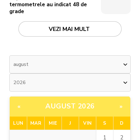
termometrele au indicat 48 de
grade
VEZI MAI MULT
AUGUST 2026
«
»
LUN
MAR
MIE
J
VIN
S
D
1
2