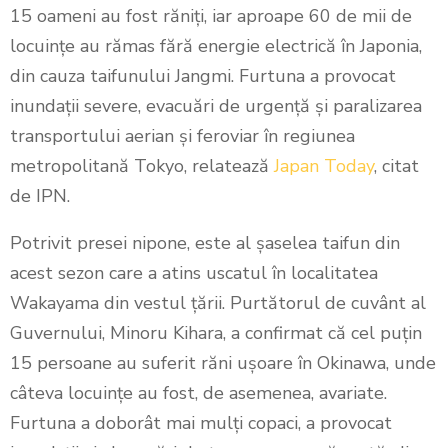
15 oameni au fost răniți, iar aproape 60 de mii de
locuințe au rămas fără energie electrică în Japonia,
din cauza taifunului Jangmi. Furtuna a provocat
inundații severe, evacuări de urgență și paralizarea
transportului aerian și feroviar în regiunea
metropolitană Tokyo, relatează
Japan Today
, citat
de IPN.
Potrivit presei nipone, este al șaselea taifun din
acest sezon care a atins uscatul în localitatea
Wakayama din vestul țării. Purtătorul de cuvânt al
Guvernului, Minoru Kihara, a confirmat că cel puțin
15 persoane au suferit răni ușoare în Okinawa, unde
câteva locuințe au fost, de asemenea, avariate.
Furtuna a doborât mai mulți copaci, a provocat