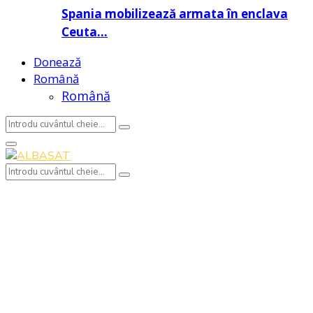
Spania mobilizează armata în enclava
Ceuta…
Donează
Română
Română
Search
Search
for:
Primary
Menu
Search
Search
for: