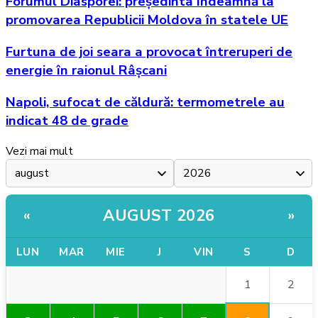
Forumul Diasporei: președinta îndeamnă la
promovarea Republicii Moldova în statele UE
Furtuna de joi seara a provocat întreruperi de
energie în raionul Râșcani
Napoli, sufocat de căldură: termometrele au
indicat 48 de grade
Vezi mai mult
AUGUST 2026
«
»
LUN
MAR
MIE
J
VIN
S
D
1
2