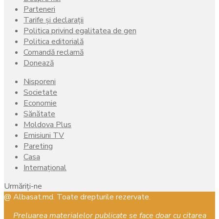
Parteneri
Tarife și declarații
Politica privind egalitatea de gen
Politica editorială
Comandă reclamă
Donează
Nisporeni
Societate
Economie
Sănătate
Moldova Plus
Emisiuni TV
Pareting
Casa
Internațional
Urmăriți-ne
Facebook
Instagram
Youtube
@ Albasat.md. Toate drepturile rezervate.
Preluarea materialelor publicate se face doar cu citarea