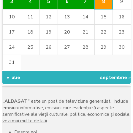
8
3
4
5
6
7
9
10
11
12
13
14
15
16
17
18
19
20
21
22
23
24
25
26
27
28
29
30
31
« iulie
septembrie »
„ALBASAT”
este un post de televiziune generalist, include
emisiuni informative, emisiuni care evidenţiază aspecte
semnificative ale vieţii culturale, politice, economice şi sociale,
vezi mai multe detalii
Despre noi