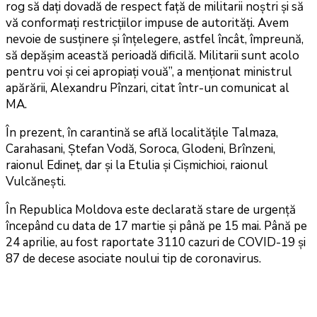
rog să dați dovadă de respect față de militarii noștri și să
vă conformați restricțiilor impuse de autorități. Avem
nevoie de susținere și înțelegere, astfel încât, împreună,
să depășim această perioadă dificilă. Militarii sunt acolo
pentru voi și cei apropiați vouă”, a menționat ministrul
apărării, Alexandru Pînzari, citat într-un comunicat al
MA.
În prezent, în carantină se află localitățile Talmaza,
Carahasani, Ștefan Vodă, Soroca, Glodeni, Brînzeni,
raionul Edineț, dar și la Etulia și Cișmichioi, raionul
Vulcănești.
În Republica Moldova este declarată stare de urgență
începând cu data de 17 martie și până pe 15 mai. Până pe
24 aprilie, au fost raportate 3110 cazuri de COVID-19 și
87 de decese asociate noului tip de coronavirus.