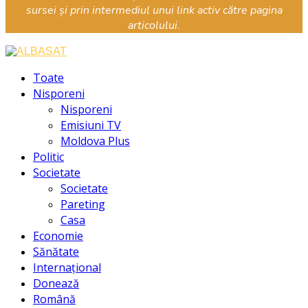
sursei și prin intermediul unui link activ către pagina
articolului.
Facebook
Instagram
Youtube
Toate
Nisporeni
Nisporeni
Emisiuni TV
Moldova Plus
Politic
Societate
Societate
Pareting
Casa
Economie
Sănătate
Internațional
Donează
Română