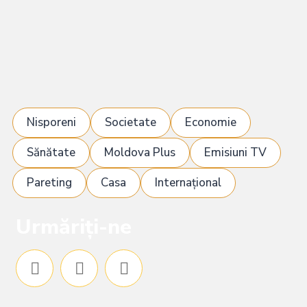
Nisporeni
Societate
Economie
Sănătate
Moldova Plus
Emisiuni TV
Pareting
Casa
Internațional
Urmăriți-ne
F
I
Y