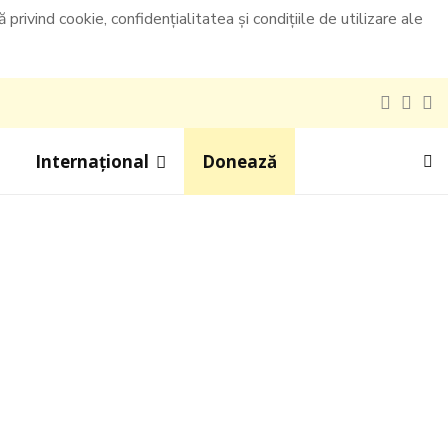
privind cookie, confidențialitatea și condițiile de utilizare ale
Facebo
Inst
Y
Internațional
Donează