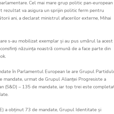
oparlamentare. Cel mai mare grup politic pan-european 
t rezultat va asigura un sprijin politic ferm pentru
ii ani, a declarat ministrul afacerilor externe, Mihai
are s-au mobilizat exemplar și au pus umărul la acest
onsfinți năzuința noastră comună de a face parte din
ok.
ndate în Parlamentul European le are Grupul Partidul
e mandate, urmat de Grupul Alianței Progresiste a
ean (S&D) – 135 de mandate, iar top trei este completa
ate.
E) a obținut 73 de mandate, Grupul Identitate și