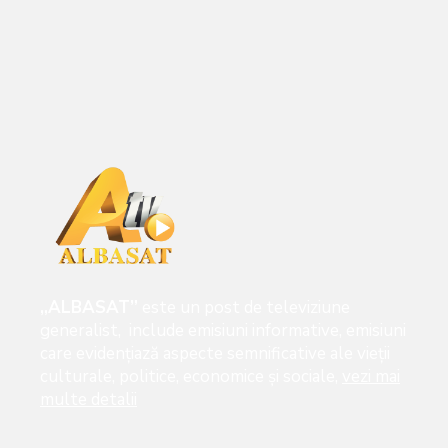
„ALBASAT”
este un post de televiziune
generalist, include emisiuni informative, emisiuni
care evidenţiază aspecte semnificative ale vieţii
culturale, politice, economice şi sociale,
vezi mai
multe detalii