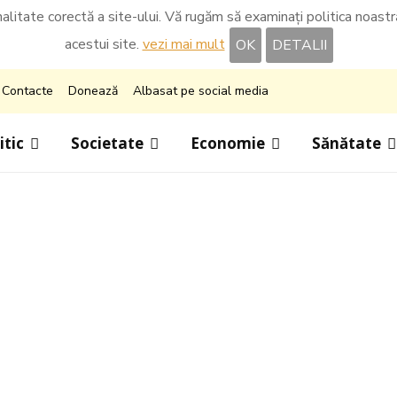
nalitate corectă a site-ului. Vă rugăm să examinați politica noastră 
acestui site.
vezi mai mult
OK
DETALII
Contacte
Donează
Albasat pe social media
itic
Societate
Economie
Sănătate