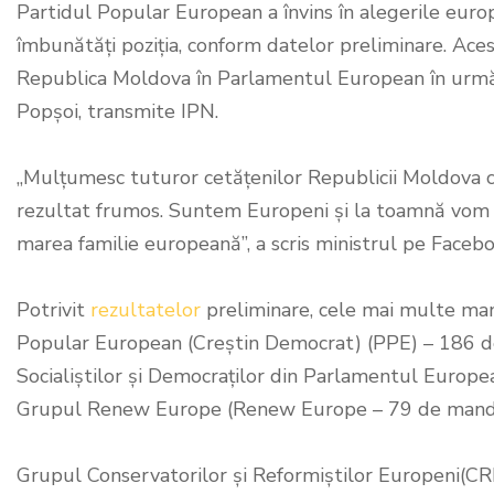
Partidul Popular European a învins în alegerile eur
îmbunătăți poziția, conform datelor preliminare. Aces
Republica Moldova în Parlamentul European în următor
Popșoi, transmite IPN.
„Mulțumesc tuturor cetățenilor Republicii Moldova c
rezultat frumos. Suntem Europeni și la toamnă vom c
marea familie europeană”, a scris ministrul pe Facebo
Potrivit
rezultatelor
preliminare, cele mai multe ma
Popular European (Creștin Democrat) (PPE) – 186 d
Socialiștilor și Democraților din Parlamentul Europ
Grupul Renew Europe (Renew Europe – 79 de mand
Grupul Conservatorilor și Reformiștilor Europeni(CR