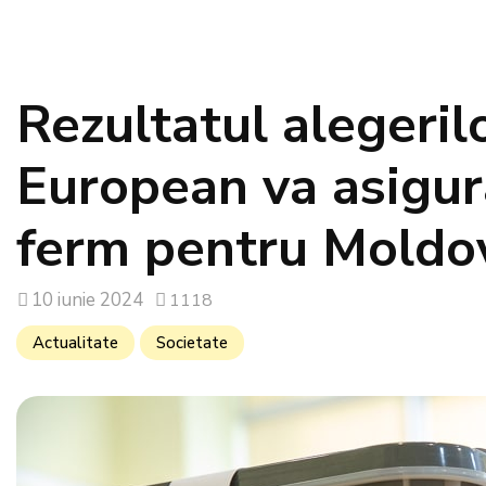
Rezultatul alegeril
European va asigura
ferm pentru Moldov
10 iunie 2024
1118
Actualitate
Societate