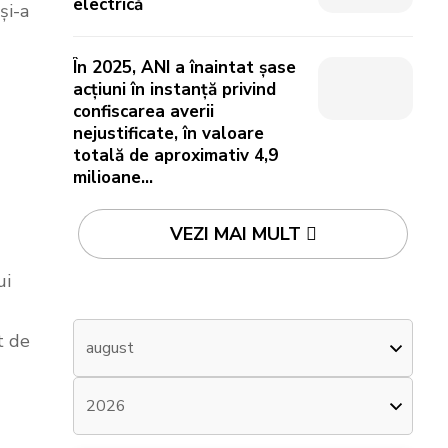
electrică
și-a
În 2025, ANI a înaintat șase
acțiuni în instanță privind
confiscarea averii
nejustificate, în valoare
totală de aproximativ 4,9
milioane...
VEZI MAI MULT
ui
t de