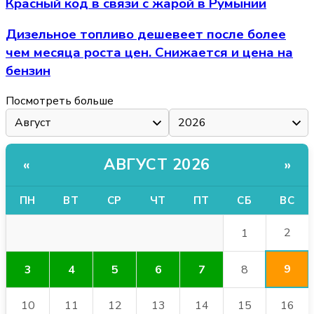
Красный код в связи с жарой в Румынии
Дизельное топливо дешевеет после более
чем месяца роста цен. Снижается и цена на
бензин
Посмотреть больше
АВГУСТ 2026
«
»
ПН
ВТ
СР
ЧТ
ПТ
СБ
ВС
2
1
9
3
4
5
6
7
8
10
11
12
13
14
15
16