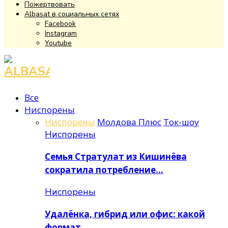
Пожертвовать
Albasat в социальных сетях
Facebook
Instagram
Youtube
Facebook
Instagram
Youtube
Все
Ниспорены
Ниспорены
Молдова Плюс
Ток-шоу
Ниспорены
Семья Стратулат из Кишинёва
сократила потребление…
Ниспорены
Удалёнка, гибрид или офис: какой
формат…