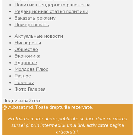
Политика гендерного равенства
Редакционная статья политики
Заказать рекламу
Пожертвовать
Актуальные новости
Ниспорены
Общество
Экономика
Здоровье
Молдова Плюс
Разное
Ток-шоу
Фото Галерея
Подписывайтесь
Facebook
Instagram
Youtube
@ Albasat.md. Toate drepturile rezervate.
Preluarea materialelor publicate se face doar cu citarea
sursei și prin intermediul unui link activ către pagina
articolului.