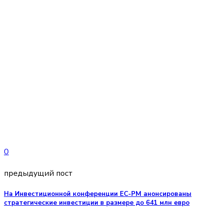
0
предыдущий пост
На Инвестиционной конференции ЕС-РМ анонсированы
стратегические инвестиции в размере до 641 млн евро