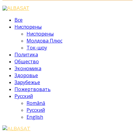
Facebook
Instagram
Youtube
Все
Ниспорены
Ниспорены
Молдова Плюс
Ток-шоу
Политика
Общество
Экономика
Здоровье
Зарубежье
Пожертвовать
Русский
Română
Русский
English