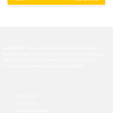
„ALBASAT”
este un post de televiziune generalist,
include emisiuni informative, emisiuni care evidenţiază
aspecte semnificative ale vieţii culturale, politice,
economice şi sociale,
vezi mai multe detalii
Despre noi
Parteneri
Tarife și declarații