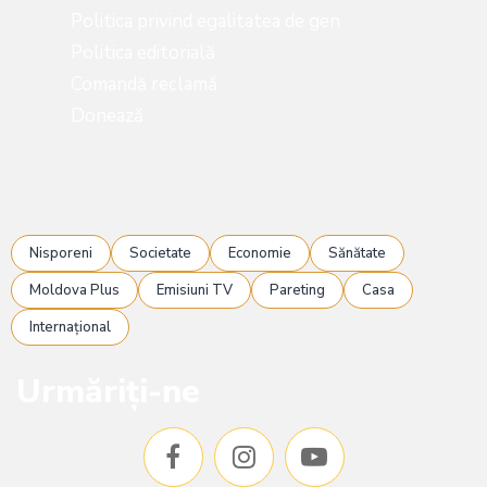
Politica privind egalitatea de gen
Politica editorială
Comandă reclamă
Donează
Nisporeni
Societate
Economie
Sănătate
Moldova Plus
Emisiuni TV
Pareting
Casa
Internațional
Urmăriți-ne