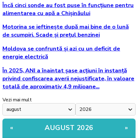
Încă cinci sonde au fost puse în funcțiune pentru
alimentarea cu apă a Chișinăului
Motorina se ieftinește după mai bine de o lună
de scumpiri. Scade și prețul benzinei
Moldova se confruntă și azi cu un deficit de
energie electrică
În 2025, ANI a înaintat șase acțiuni în instanță
privind confiscarea averii nejustificate, în valoare
totală de aproximativ 4,9 milioane...
Vezi mai mult
AUGUST 2026
«
»