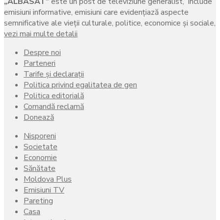
„ALBASAT”
este un post de televiziune generalist, include
emisiuni informative, emisiuni care evidenţiază aspecte
semnificative ale vieţii culturale, politice, economice şi sociale,
vezi mai multe detalii
Despre noi
Parteneri
Tarife și declarații
Politica privind egalitatea de gen
Politica editorială
Comandă reclamă
Donează
Nisporeni
Societate
Economie
Sănătate
Moldova Plus
Emisiuni TV
Pareting
Casa