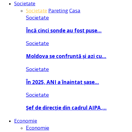
Societate
Societate
Pareting
Casa
Societate
Încă cinci sonde au fost puse…
Societate
Moldova se confruntă și azi cu…
Societate
În 2025, ANI a înaintat șase…
Societate
Șef de direcție din cadrul AIPA,…
Economie
Economie