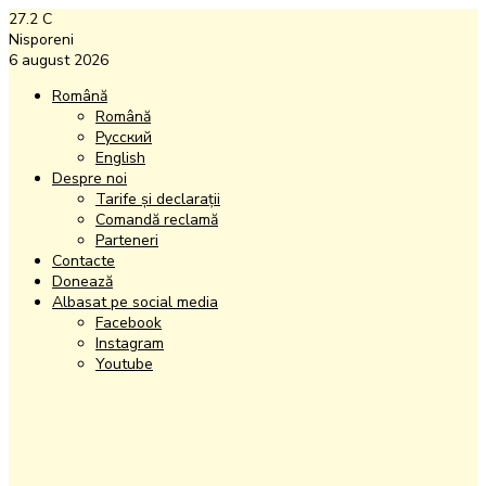
27.2
C
Nisporeni
6 august 2026
Română
Română
Русский
English
Despre noi
Tarife și declarații
Comandă reclamă
Parteneri
Contacte
Donează
Albasat pe social media
Facebook
Instagram
Youtube