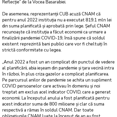
Reflecție” de la Vocea Basarabiei.
De asemenea, reprezentanții CUB acuză CNAM că
pentru anul 2022 instituția nu a executat 819.1 mln lei
din suma planificată și aprobată prin lege. Șeful CNAM
recunoaște că instituția a făcut economii ca urmare a
finalizării pandemiei COVID-19, însă spune că soldul
existent reprezintă bani publici care vor fi cheltuiți în
strictă conformitate cu legea.
„Anul 2022 a fost un an complicat din punctul de vedere
al planificării, abia ieșeam din pandemie și țara vecină intra
în război, în plus criza gazelor a complicat planificarea.
Pe parcursul anilor de pandemie se achita un supliment
COVID persoanelor care activau în domeniu și noi
treptat am exclus acel indicator COVID, care a generat
economii. La începutul anului a fost planificată pentru
acest indicator suma de 800 milioane și clar că suma
respectivă a rămas în soldul CNAM. Dar toate
obligațiunile CNAM luate la început de an au fost