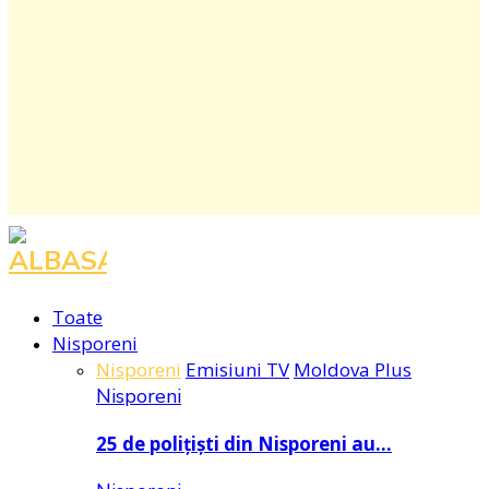
Facebook
Instagram
Youtube
Toate
Nisporeni
Nisporeni
Emisiuni TV
Moldova Plus
Nisporeni
25 de polițiști din Nisporeni au…