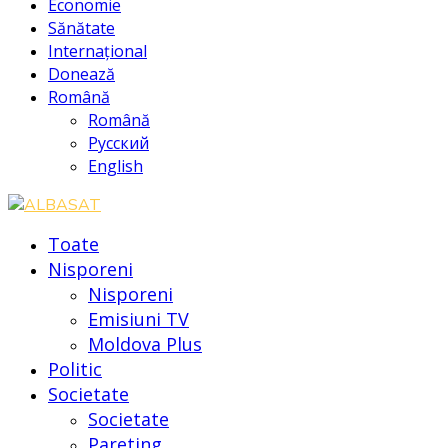
Economie
Sănătate
Internațional
Donează
Română
Română
Русский
English
Toate
Nisporeni
Nisporeni
Emisiuni TV
Moldova Plus
Politic
Societate
Societate
Pareting