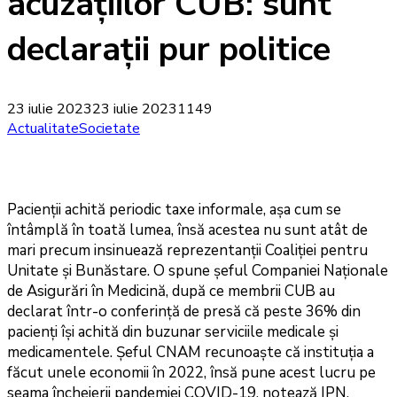
acuzațiilor CUB: sunt
declarații pur politice
23 iulie 2023
23 iulie 2023
1149
Actualitate
Societate
Pacienții achită periodic taxe informale, așa cum se
întâmplă în toată lumea, însă acestea nu sunt atât de
mari precum insinuează reprezentanții Coaliției pentru
Unitate și Bunăstare. O spune șeful Companiei Naționale
de Asigurări în Medicină, după ce membrii CUB au
declarat într-o conferință de presă că peste 36% din
pacienți își achită din buzunar serviciile medicale și
medicamentele. Șeful CNAM recunoaște că instituția a
făcut unele economii în 2022, însă pune acest lucru pe
seama încheierii pandemiei COVID-19, notează IPN.