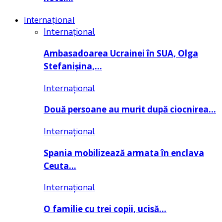
Internațional
Internațional
Ambasadoarea Ucrainei în SUA, Olga
Stefanișina,…
Internațional
Două persoane au murit după ciocnirea…
Internațional
Spania mobilizează armata în enclava
Ceuta…
Internațional
O familie cu trei copii, ucisă…