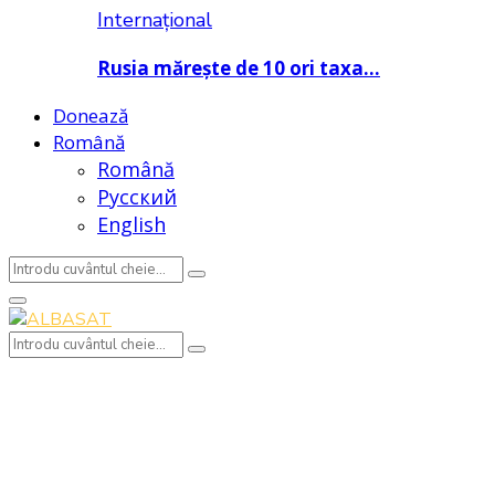
Internațional
Rusia mărește de 10 ori taxa…
Donează
Română
Română
Русский
English
Search
Search
for:
Primary
Menu
Search
Search
for: