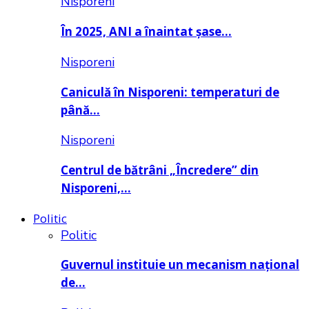
Nisporeni
În 2025, ANI a înaintat șase…
Nisporeni
Caniculă în Nisporeni: temperaturi de
până…
Nisporeni
Centrul de bătrâni „Încredere” din
Nisporeni,…
Politic
Politic
Guvernul instituie un mecanism național
de…