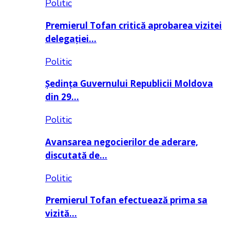
Politic
Premierul Tofan critică aprobarea vizitei
delegației…
Politic
Ședința Guvernului Republicii Moldova
din 29…
Politic
Avansarea negocierilor de aderare,
discutată de…
Politic
Premierul Tofan efectuează prima sa
vizită…