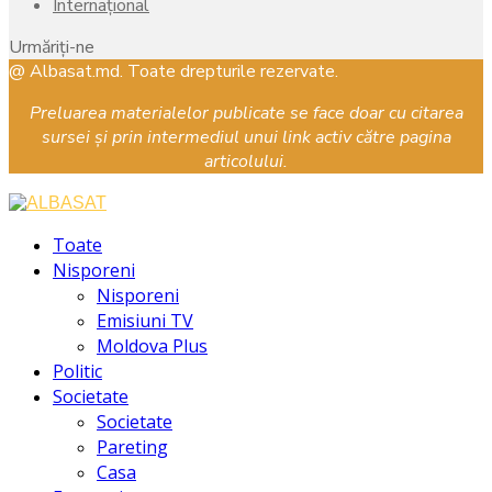
Internațional
Urmăriți-ne
Facebook
Instagram
Youtube
@ Albasat.md. Toate drepturile rezervate.
Preluarea materialelor publicate se face doar cu citarea
sursei și prin intermediul unui link activ către pagina
articolului.
Facebook
Instagram
Youtube
Toate
Nisporeni
Nisporeni
Emisiuni TV
Moldova Plus
Politic
Societate
Societate
Pareting
Casa