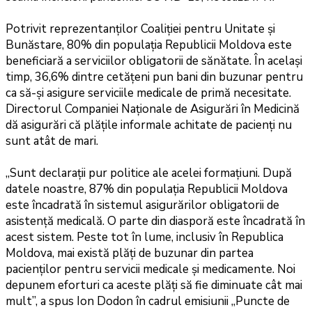
Potrivit reprezentanților Coaliției pentru Unitate și
Bunăstare, 80% din populația Republicii Moldova este
beneficiară a serviciilor obligatorii de sănătate. În același
timp, 36,6% dintre cetățeni pun bani din buzunar pentru
ca să-și asigure serviciile medicale de primă necesitate.
Directorul Companiei Naționale de Asigurări în Medicină
dă asigurări că plățile informale achitate de pacienți nu
sunt atât de mari.
„Sunt declarații pur politice ale acelei formațiuni. După
datele noastre, 87% din populația Republicii Moldova
este încadrată în sistemul asigurărilor obligatorii de
asistență medicală. O parte din diasporă este încadrată în
acest sistem. Peste tot în lume, inclusiv în Republica
Moldova, mai există plăți de buzunar din partea
pacienților pentru servicii medicale și medicamente. Noi
depunem eforturi ca aceste plăți să fie diminuate cât mai
mult”, a spus Ion Dodon în cadrul emisiunii „Puncte de