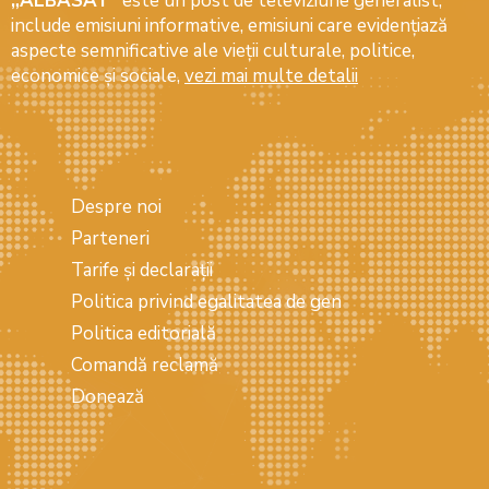
„ALBASAT”
este un post de televiziune generalist,
include emisiuni informative, emisiuni care evidenţiază
aspecte semnificative ale vieţii culturale, politice,
economice şi sociale,
vezi mai multe detalii
Despre noi
Parteneri
Tarife și declarații
Politica privind egalitatea de gen
Politica editorială
Comandă reclamă
Donează