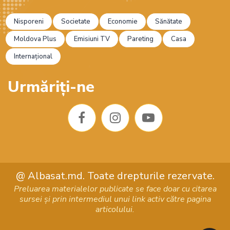
Nisporeni
Societate
Economie
Sănătate
Moldova Plus
Emisiuni TV
Pareting
Casa
Internațional
Urmăriți-ne
F
I
Y
@ Albasat.md. Toate drepturile rezervate.
a
n
o
Preluarea materialelor publicate se face doar cu citarea
sursei și prin intermediul unui link activ către pagina
c
s
u
articolului.