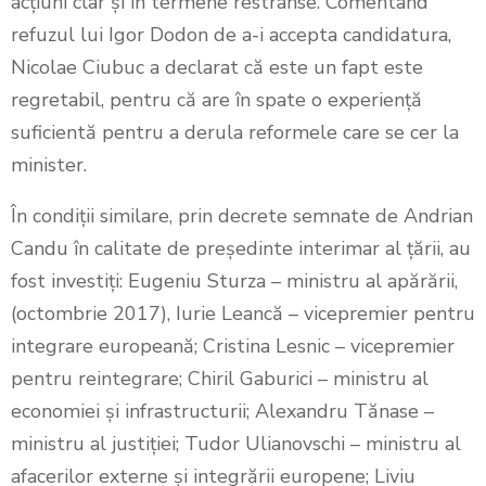
acțiuni clar și în termene restrânse. Comentând
refuzul lui Igor Dodon de a-i accepta candidatura,
Nicolae Ciubuc a declarat că este un fapt este
regretabil, pentru că are în spate o experiență
suficientă pentru a derula reformele care se cer la
minister.
În condiții similare, prin decrete semnate de Andrian
Candu în calitate de președinte interimar al țării, au
fost investiți: Eugeniu Sturza – ministru al apărării,
(octombrie 2017), Iurie Leancă – vicepremier pentru
integrare europeană; Cristina Lesnic – vicepremier
pentru reintegrare; Chiril Gaburici – ministru al
economiei și infrastructurii; Alexandru Tănase –
ministru al justiției; Tudor Ulianovschi – ministru al
afacerilor externe și integrării europene; Liviu