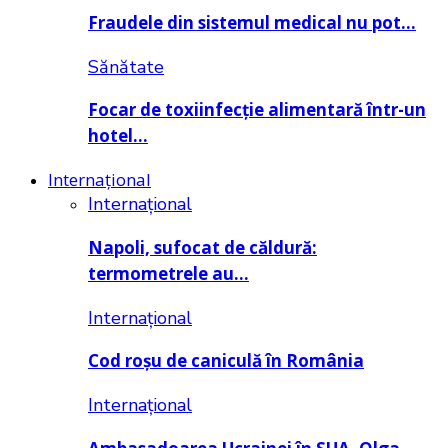
Fraudele din sistemul medical nu pot…
Sănătate
Focar de toxiinfecție alimentară într-un
hotel…
Internațional
Internațional
Napoli, sufocat de căldură:
termometrele au…
Internațional
Cod roșu de caniculă în România
Internațional