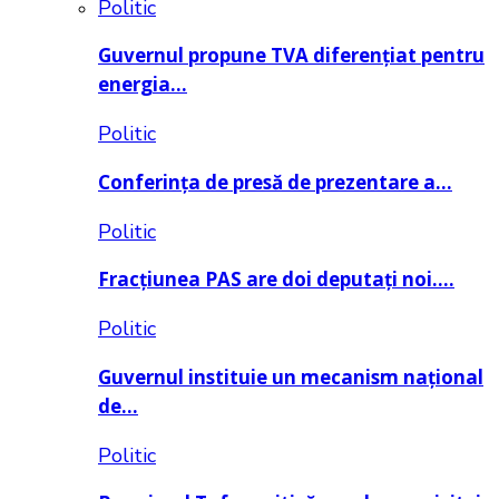
Politic
Guvernul propune TVA diferențiat pentru
energia…
Politic
Conferința de presă de prezentare a…
Politic
Fracțiunea PAS are doi deputați noi….
Politic
Guvernul instituie un mecanism național
de…
Politic