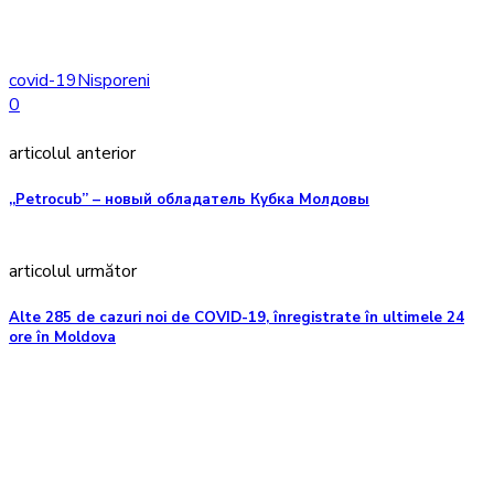
covid-19
Nisporeni
0
articolul anterior
„Petrocub” – новый обладатель Кубка Молдовы
articolul următor
Alte 285 de cazuri noi de COVID-19, înregistrate în ultimele 24
ore în Moldova