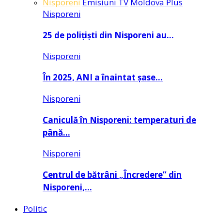
Nisporeni
Emisiuni TV
Moldova Plus
Nisporeni
25 de polițiști din Nisporeni au…
Nisporeni
În 2025, ANI a înaintat șase…
Nisporeni
Caniculă în Nisporeni: temperaturi de
până…
Nisporeni
Centrul de bătrâni „Încredere” din
Nisporeni,…
Politic