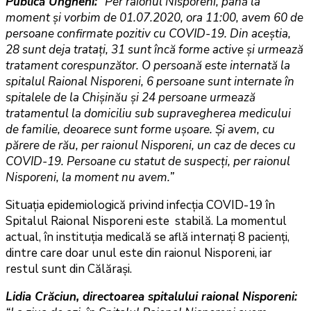
Publică Ungheni:
“Per raionul Nisporeni, până la
moment şi vorbim de 01.07.2020, ora 11:00, avem 60 de
persoane confirmate pozitiv cu COVID-19. Din aceştia,
28 sunt deja trataţi, 31 sunt încă forme active şi urmează
tratament corespunzător. O persoană este internată la
spitalul Raional Nisporeni, 6 persoane sunt internate în
spitalele de la Chişinău şi 24 persoane urmează
tratamentul la domiciliu sub supravegherea medicului
de familie, deoarece sunt forme uşoare. Şi avem, cu
părere de rău, per raionul Nisporeni, un caz de deces cu
COVID-19. Persoane cu statut de suspecţi, per raionul
Nisporeni, la moment nu avem.”
Situaţia epidemiologică privind infecţia COVID-19 în
Spitalul Raional Nisporeni este stabilă. La momentul
actual, în instituţia medicală se află internaţi 8 pacienţi,
dintre care doar unul este din raionul Nisporeni, iar
restul sunt din Călăraşi.
Lidia Crăciun, directoarea spitalului raional Nisporeni: