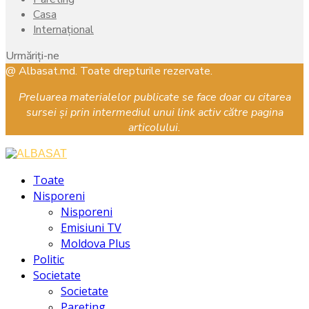
Casa
Internațional
Urmăriți-ne
Facebook
Instagram
Youtube
@ Albasat.md. Toate drepturile rezervate.
Preluarea materialelor publicate se face doar cu citarea
sursei și prin intermediul unui link activ către pagina
articolului.
Facebook
Instagram
Youtube
Toate
Nisporeni
Nisporeni
Emisiuni TV
Moldova Plus
Politic
Societate
Societate
Pareting