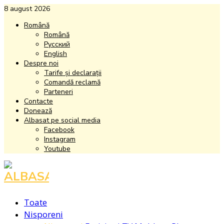
8 august 2026
Română
Română
Русский
English
Despre noi
Tarife și declarații
Comandă reclamă
Parteneri
Contacte
Donează
Albasat pe social media
Facebook
Instagram
Youtube
Facebook
Instagram
Youtube
Toate
Nisporeni