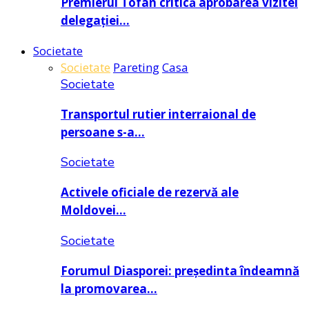
Premierul Tofan critică aprobarea vizitei
delegației…
Societate
Societate
Pareting
Casa
Societate
Transportul rutier interraional de
persoane s-a…
Societate
Activele oficiale de rezervă ale
Moldovei…
Societate
Forumul Diasporei: președinta îndeamnă
la promovarea…