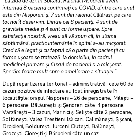
“La ziua de azi, în Spitalul Raional Nisporeni avem
internaţi 8 pacienţi confirmaţi cu COVID, dintre care unul
este din Nisporeni şi 7 sunt din raionul Călăraşi, pe care
tot noi îl deservim. Dintre cei 8 pacienţi, 4 sunt de
gravitate medie şi 4 sunt cu forme uşoare. Spre
satisfacţia noastră, vreau să vă spun că, în ultima
săptămână, practic internările în spital s–au micşorat.
Cred că e legat şi cu faptul că o parte din pacienţii cu
forme uşoare se tratează la domiciliu, în cadrul
medicinei primare şi fluxul de pacienţi s-a micşorat.
Sperăm foarte mult spre o ameliorare a situaţiei.”
După repartizarea teritorial – administrativă, cele 60 de
cazuri pozitive de infectare au fost înregistrate în
localităţile: oraşul Nisporeni – 26 de persoane, Mileşti –
6 persoane, Bălăureşti şi Şendreni câte 4 persoane,
Vărzăreşti – 3 cazuri, Marinici şi Selişte câte 2 persoane,
Soltăneşti, Valea Trestieni, Isăicani, Călimăneşti, Şişcani,
Drojdieni, Boldureşti, Iurceni, Ciuteşti, Bălăneşti,
Grozeşti, Cioreşti şi Bărboieni câte un caz.