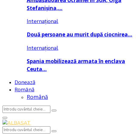
Ambasadoarea Ucrainei în SUA, Olga
Stefanișina,…
Internațional
Două persoane au murit după ciocnirea…
Internațional
Spania mobilizează armata în enclava
Ceuta…
Donează
Română
Română
Search
Search
for:
Primary
Menu
Search
Search