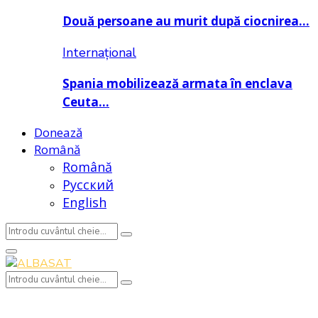
Două persoane au murit după ciocnirea…
Internațional
Spania mobilizează armata în enclava
Ceuta…
Donează
Română
Română
Русский
English
Search
Search
for:
Primary
Menu
Search
Search
for: