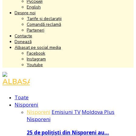
Русский
English
Despre noi
Tarife și declarații
Comandă reclamă
Parteneri
Contacte
Donează
Albasat pe social media
Facebook
Instagram
Youtube
Facebook
Instagram
Youtube
Toate
Nisporeni
Nisporeni
Emisiuni TV
Moldova Plus
Nisporeni
25 de polițiști din Nisporeni au…