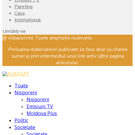
Pareting
Casa
Internațional
Urmăriți-ne
Facebook
Instagram
Youtube
@ Albasat.md. Toate drepturile rezervate.
Preluarea materialelor publicate se face doar cu citarea
sursei și prin intermediul unui link activ către pagina
articolului.
Facebook
Instagram
Youtube
Toate
Nisporeni
Nisporeni
Emisiuni TV
Moldova Plus
Politic
Societate
Societate