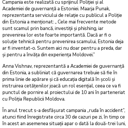
Campania este realizată cu sprijinul Poliției și al
Academiei de guvernanță a Estoniei. Maarja Punak,
reprezentanta serviciului de relație cu publicul a Poliție
din Estonia a menționat: „ Cele mai frecvente metode
sunt scamul prin bancă, investiții și phishing, iar
prevenirea lor este foarte importantă. Dacă ar fi o
soluție tehnică pentru prevenirea scamului, Estonia deja
ar fi inventat-o. Suntem aici nu doar pentru a preda, dar
și pentru a învăța din experiența Moldovei.”
Anna Vishnav, reprezentantă a Academiei de guvernanță
din Estonia, a subliniat că guvernarea trebuie să fie în
prima linie de apărare și că educația digitală în școli și
instruirea cetățenilor joacă un rol esențial, ceea ce va fi
punctul de pornire al proiectului de 10 ani în parteneriat
cu Poliția Republicii Moldova.
În anul trecut s-a desfășurat campania „ruda în accident”,
atunci fiind înregistrate circa 30 de cazuri pe zi, în timp ce
în acest an asemenea situații apar o dată la două-trei luni,