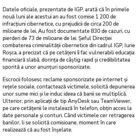
Datele oficiale, prezentate de IGP, arată că în primele
nouă luni ale acestui an au fost comise 1 200 de
infracțiuni cibernetice, cu prejudicii de circa 200 de
milioane de lei. Au fost documentate 830 de cazuri, cu
pierderi de 73 de milioane de lei. Șeful Direcției
combaterea criminalității cibernetice din cadrul IGP, Iurie
Roșca, a precizat că pe cetățeni îi fac vulnerabili educația
financiară slabă, dorința de câștig rapid și credibilitatea
sporită a unor anunțuri sponsorizate.
Escrocii folosesc reclame sponsorizate pe internet și
rețele sociale, contactează victimele, solicită depunerea
unor sume mici și le induc ideea că banii se multiplică.
Ulterior, prin aplicații de tip AnyDesk sau TeamViewer,
pe care cetățenii le instalează în telefon, obțin acces la
date personale și conturi. Când victimele cer retragerea
banilor, li se solicită comisioane, moment în care
realizează că au fost înșelate.