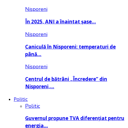
Nisporeni
În 2025, ANI a înaintat șase…
Nisporeni
Caniculă în Nisporeni: temperaturi de
până…
Nisporeni
Centrul de bătrâni „Încredere” din
Nisporeni,…
Politic
Politic
Guvernul propune TVA diferențiat pentru
energia…