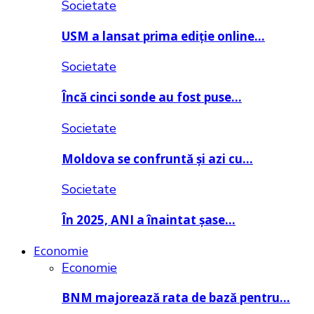
Societate
USM a lansat prima ediție online…
Societate
Încă cinci sonde au fost puse…
Societate
Moldova se confruntă și azi cu…
Societate
În 2025, ANI a înaintat șase…
Economie
Economie
BNM majorează rata de bază pentru…