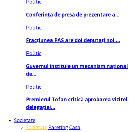
Politic
Conferința de presă de prezentare a…
Politic
Fracțiunea PAS are doi deputați noi….
Politic
Guvernul instituie un mecanism național
de…
Politic
Premierul Tofan critică aprobarea vizitei
delegației…
Societate
Societate
Pareting
Casa