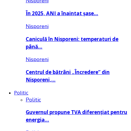
Nisporeni
În 2025, ANI a înaintat șase…
Nisporeni
Caniculă în Nisporeni: temperaturi de
până…
Nisporeni
Centrul de bătrâni „Încredere” din
Nisporeni,…
Politic
Politic
Guvernul propune TVA diferențiat pentru
energia…