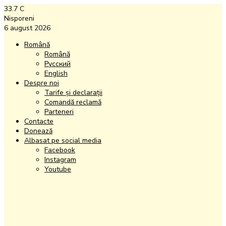
33.7
C
Nisporeni
6 august 2026
Română
Română
Русский
English
Despre noi
Tarife și declarații
Comandă reclamă
Parteneri
Contacte
Donează
Albasat pe social media
Facebook
Instagram
Youtube