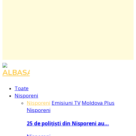
Facebook
Instagram
Youtube
Toate
Nisporeni
Nisporeni
Emisiuni TV
Moldova Plus
Nisporeni
25 de polițiști din Nisporeni au…