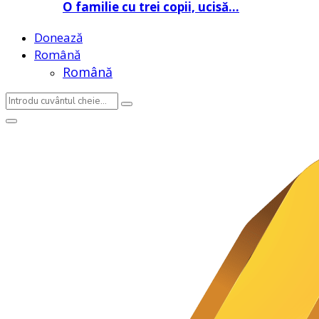
O familie cu trei copii, ucisă…
Donează
Română
Română
Search
Search
for:
Primary
Menu