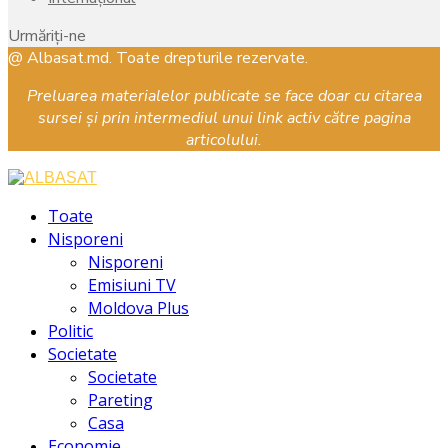
Urmăriți-ne
Facebook
Instagram
Youtube
@ Albasat.md. Toate drepturile rezervate.
Preluarea materialelor publicate se face doar cu citarea
sursei și prin intermediul unui link activ către pagina
articolului.
Facebook
Instagram
Youtube
Toate
Nisporeni
Nisporeni
Emisiuni TV
Moldova Plus
Politic
Societate
Societate
Pareting
Casa
Economie