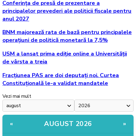
Conferința de presă de prezentare a
principalelor prevederi ale politicii fiscale pentru
anul 2027
BNM majorează rata de bază pentru principalele
operațiuni de politică monetară la 7,5%
USM a lansat prima ediție online a Universității
de vârsta a treia
Fracțiunea PAS are doi deputați noi. Curtea
Constituțională le-a validat mandatele
Vezi mai mult
AUGUST 2026
«
»