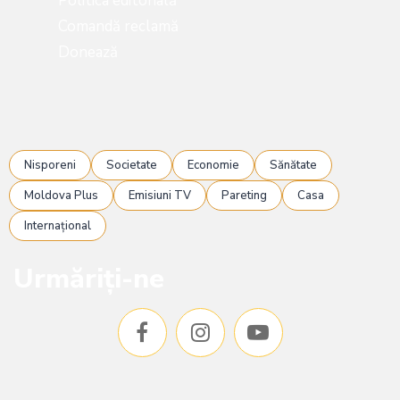
Politica editorială
Comandă reclamă
Donează
Nisporeni
Societate
Economie
Sănătate
Moldova Plus
Emisiuni TV
Pareting
Casa
Internațional
Urmăriți-ne
F
I
Y