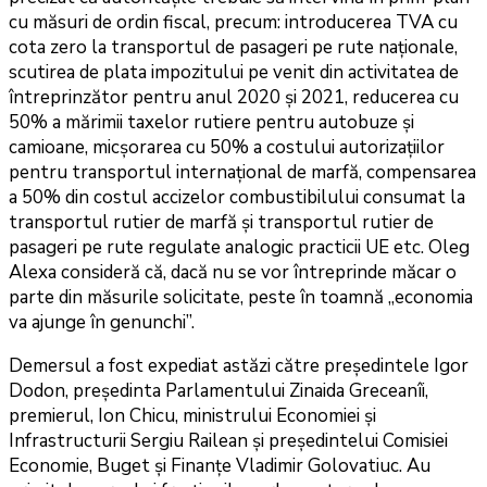
cu măsuri de ordin fiscal, precum: introducerea TVA cu
cota zero la transportul de pasageri pe rute naționale,
scutirea de plata impozitului pe venit din activitatea de
întreprinzător pentru anul 2020 și 2021, reducerea cu
50% a mărimii taxelor rutiere pentru autobuze și
camioane, micșorarea cu 50% a costului autorizațiilor
pentru transportul internațional de marfă, compensarea
a 50% din costul accizelor combustibilului consumat la
transportul rutier de marfă și transportul rutier de
pasageri pe rute regulate analogic practicii UE etc. Oleg
Alexa consideră că, dacă nu se vor întreprinde măcar o
parte din măsurile solicitate, peste în toamnă „economia
va ajunge în genunchi”.
Demersul a fost expediat astăzi către președintele Igor
Dodon, președinta Parlamentului Zinaida Greceanîi,
premierul, Ion Chicu, ministrului Economiei și
Infrastructurii Sergiu Railean și președintelui Comisiei
Economie, Buget și Finanțe Vladimir Golovatiuc. Au