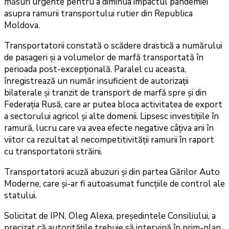
măsuri urgente pentru a diminua impactul pandemiei
asupra ramurii transportului rutier din Republica
Moldova.
Transportatorii constată o scădere drastică a numărului
de pasageri și a volumelor de marfă transportată în
perioada post-excepțională. Paralel cu aceasta,
înregistrează un număr insuficient de autorizații
bilaterale și tranzit de transport de marfă spre și din
Federația Rusă, care ar putea bloca activitatea de export
a sectorului agricol și alte domenii. Lipsesc investițiile în
ramură, lucru care va avea efecte negative câțiva ani în
viitor ca rezultat al necompetitivității ramurii în raport
cu transportatorii străini.
Transportatorii acuză abuzuri și din partea Gărilor Auto
Moderne, care și-ar fi autoasumat funcțiile de control ale
statului.
Solicitat de IPN, Oleg Alexa, președintele Consiliului, a
precizat că autoritățile trebuie să intervină în prim-plan