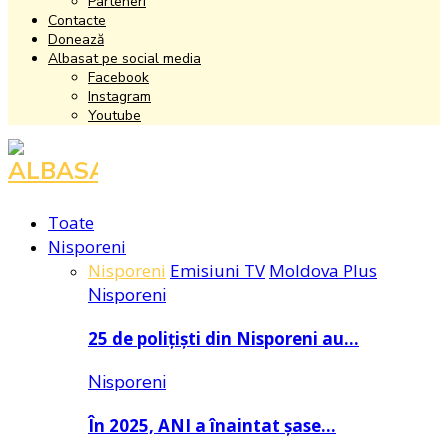
Parteneri
Contacte
Donează
Albasat pe social media
Facebook
Instagram
Youtube
Facebook
Instagram
Youtube
Toate
Nisporeni
Nisporeni
Emisiuni TV
Moldova Plus
Nisporeni
25 de polițiști din Nisporeni au…
Nisporeni
În 2025, ANI a înaintat șase…