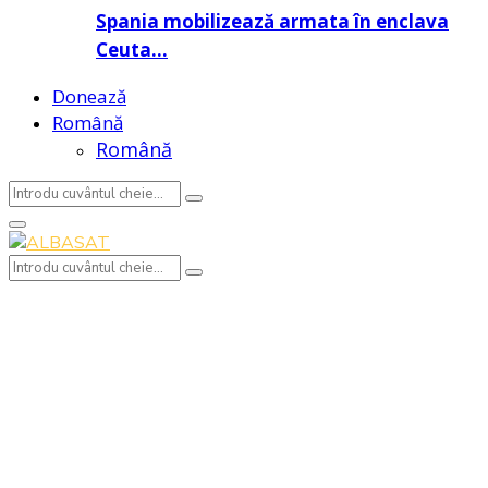
Spania mobilizează armata în enclava
Ceuta…
Donează
Română
Română
Search
Search
for:
Primary
Menu
Search
Search
for: