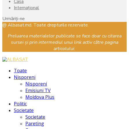
Casa
Internațional
Urmăriți-ne
Facebook
Instagram
Youtube
@ Albasat.md. Toate drepturile rezervate.
Preluarea materialelor publicate se face doar cu citarea
sursei și prin intermediul unui link activ către pagina
articolului.
Facebook
Instagram
Youtube
Toate
Nisporeni
Nisporeni
Emisiuni TV
Moldova Plus
Politic
Societate
Societate
Pareting