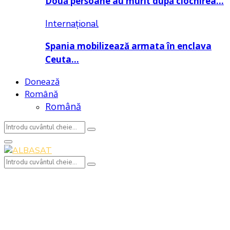
Două persoane au murit după ciocnirea…
Internațional
Spania mobilizează armata în enclava
Ceuta…
Donează
Română
Română
Search
Search
for:
Primary
Menu
Search
Search
for: