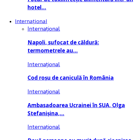
hotel…
Internațional
Internațional
Napoli, sufocat de căldură:
termometrele au…
Internațional
Cod roșu de caniculă în România
Internațional
Ambasadoarea Ucrainei în SUA, Olga
Stefanișina,…
Internațional