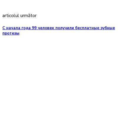
articolul următor
С начала года 99 человек получили бесплатные зубные
протезы