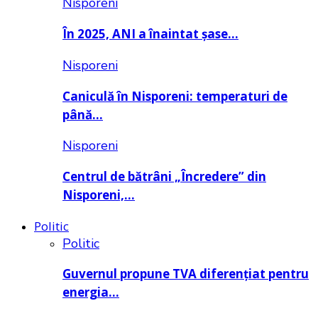
Nisporeni
În 2025, ANI a înaintat șase…
Nisporeni
Caniculă în Nisporeni: temperaturi de
până…
Nisporeni
Centrul de bătrâni „Încredere” din
Nisporeni,…
Politic
Politic
Guvernul propune TVA diferențiat pentru
energia…