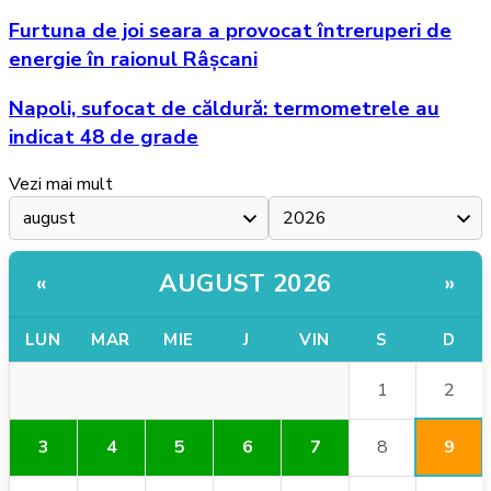
Furtuna de joi seara a provocat întreruperi de
energie în raionul Râșcani
Napoli, sufocat de căldură: termometrele au
indicat 48 de grade
Vezi mai mult
AUGUST 2026
«
»
LUN
MAR
MIE
J
VIN
S
D
2
1
9
3
4
5
6
7
8