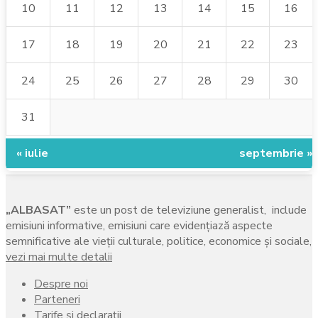
10
11
12
13
14
15
16
17
18
19
20
21
22
23
24
25
26
27
28
29
30
31
« iulie
septembrie »
„ALBASAT”
este un post de televiziune generalist, include
emisiuni informative, emisiuni care evidenţiază aspecte
semnificative ale vieţii culturale, politice, economice şi sociale,
vezi mai multe detalii
Despre noi
Parteneri
Tarife și declarații