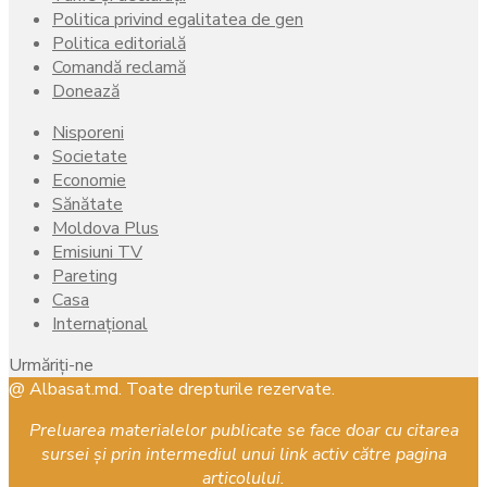
Politica privind egalitatea de gen
Politica editorială
Comandă reclamă
Donează
Nisporeni
Societate
Economie
Sănătate
Moldova Plus
Emisiuni TV
Pareting
Casa
Internațional
Urmăriți-ne
Facebook
Instagram
Youtube
@ Albasat.md. Toate drepturile rezervate.
Preluarea materialelor publicate se face doar cu citarea
sursei și prin intermediul unui link activ către pagina
articolului.