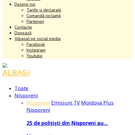
Despre noi
Tarife și declarații
Comandă reclamă
Parteneri
Contacte
Donează
Albasat pe social media
Facebook
Instagram
Youtube
Facebook
Instagram
Youtube
Toate
Nisporeni
Nisporeni
Emisiuni TV
Moldova Plus
Nisporeni
25 de polițiști din Nisporeni au…