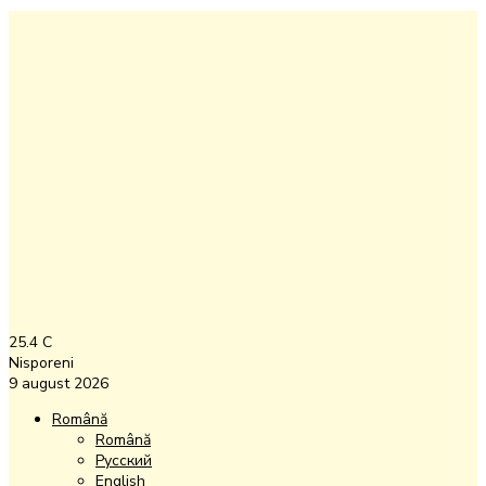
25.4
C
Nisporeni
9 august 2026
Română
Română
Русский
English