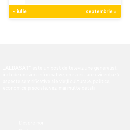
« iulie
septembrie »
„ALBASAT”
este un post de televiziune generalist,
include emisiuni informative, emisiuni care evidenţiază
aspecte semnificative ale vieţii culturale, politice,
economice şi sociale,
vezi mai multe detalii
Despre noi