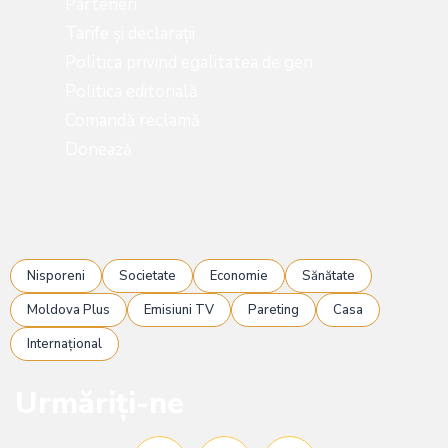
Parteneri
Tarife și declarații
Politica privind egalitatea de gen
Politica editorială
Comandă reclamă
Donează
Nisporeni
Societate
Economie
Sănătate
Moldova Plus
Emisiuni TV
Pareting
Casa
Internațional
Urmăriți-ne