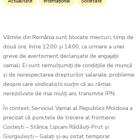
Actualitate
Internațional
Societate
Vămile din România sunt blocate miercuri, timp de
două ore, între 12:00 și 14:00, ca urmare a unei
greve de avertisment declanșate de angajații
vamali. Ei sunt nemulțumiți de condițiile de muncă
și de nerespectarea drepturilor salariale, probleme
despre care sindicaliștii susțin că au rămas
nerezolvate de mai mulți ani, transmite IPN.
În context, Serviciul Vamal al Republicii Moldova a
precizat că punctele de trecere al frontierei
Costești – Stânca, Lipcani Rădăuți-Prut și
Giurgiulești – Galați și-au sistat temporar