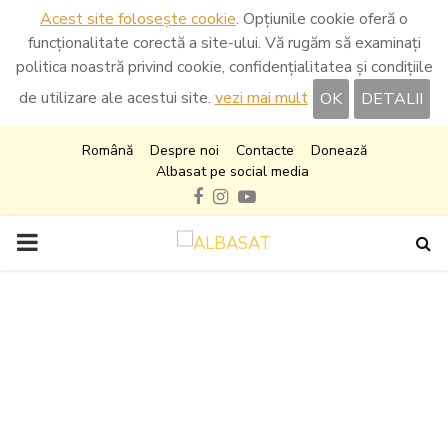
Acest site folosește cookie
. Opțiunile cookie oferă o
funcționalitate corectă a site-ului. Vă rugăm să examinați
politica noastră privind cookie, confidențialitatea și condițiile
de utilizare ale acestui site.
vezi mai mult
OK
DETALII
Română
Despre noi
Contacte
Donează
Albasat pe social media
Facebook
Instagram
Youtube
PRIMARY
MENU