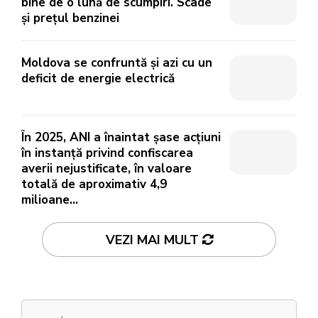
bine de o lună de scumpiri. Scade
și prețul benzinei
Moldova se confruntă și azi cu un
deficit de energie electrică
În 2025, ANI a înaintat șase acțiuni
în instanță privind confiscarea
averii nejustificate, în valoare
totală de aproximativ 4,9
milioane...
VEZI MAI MULT