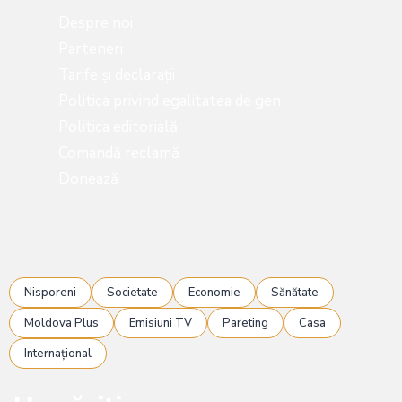
Despre noi
Parteneri
Tarife și declarații
Politica privind egalitatea de gen
Politica editorială
Comandă reclamă
Donează
Nisporeni
Societate
Economie
Sănătate
Moldova Plus
Emisiuni TV
Pareting
Casa
Internațional