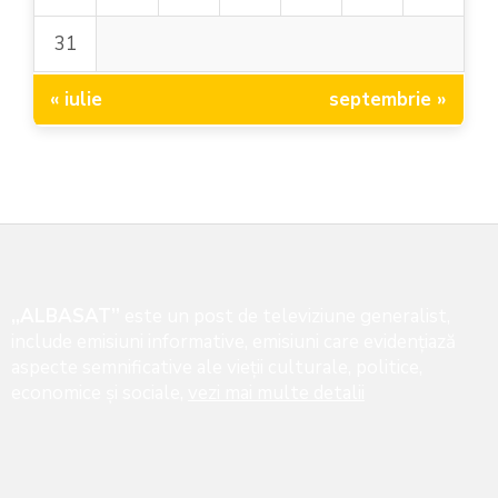
31
« iulie
septembrie »
„ALBASAT”
este un post de televiziune generalist,
include emisiuni informative, emisiuni care evidenţiază
aspecte semnificative ale vieţii culturale, politice,
economice şi sociale,
vezi mai multe detalii