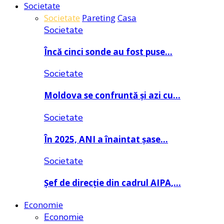
Societate
Societate
Pareting
Casa
Societate
Încă cinci sonde au fost puse…
Societate
Moldova se confruntă și azi cu…
Societate
În 2025, ANI a înaintat șase…
Societate
Șef de direcție din cadrul AIPA,…
Economie
Economie