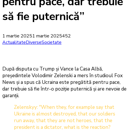
pentru pace, dar trebuie
să fie puternică”
1 martie 2025
1 martie 2025
452
Actualitate
Diverse
Societate
După disputa cu Trump și Vance la Casa Albă,
președintele Volodimir Zelenski a mers în studioul Fox
News și a spus că Ucraina este pregătită pentru pace,
dar trebuie să fie într-o poziție puternică și are nevoie de
garanții.
Zelenskyy: "When they, for example say that
Ukraine is almost destroyed, that our soldiers
run away, that they are not heroes, that the
president is a dictator, what is the reaction?