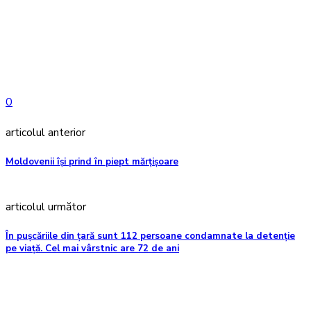
0
articolul anterior
Moldovenii își prind în piept mărțișoare
articolul următor
În pușcăriile din țară sunt 112 persoane condamnate la detenție
pe viață. Cel mai vârstnic are 72 de ani