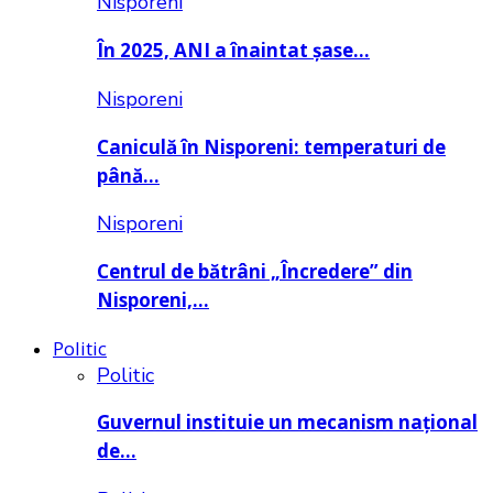
Nisporeni
În 2025, ANI a înaintat șase…
Nisporeni
Caniculă în Nisporeni: temperaturi de
până…
Nisporeni
Centrul de bătrâni „Încredere” din
Nisporeni,…
Politic
Politic
Guvernul instituie un mecanism național
de…