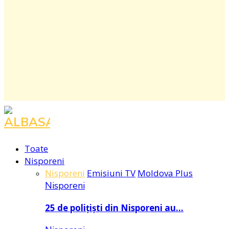
Facebook
Instagram
Youtube
Toate
Nisporeni
Nisporeni
Emisiuni TV
Moldova Plus
Nisporeni
25 de polițiști din Nisporeni au…