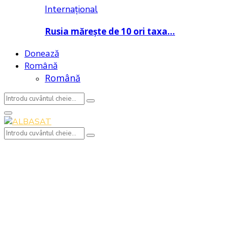
Internațional
Rusia mărește de 10 ori taxa…
Donează
Română
Română
Search
Search
for:
Primary
Menu
Search
Search
for: