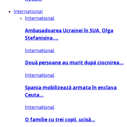
Internațional
Internațional
Ambasadoarea Ucrainei în SUA, Olga
Stefanișina,…
Internațional
Două persoane au murit după ciocnirea…
Internațional
Spania mobilizează armata în enclava
Ceuta…
Internațional
O familie cu trei copii, ucisă…