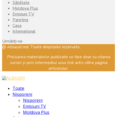
Sănătate
Moldova Plus
Emisiuni TV
Pareting
Casa
Internațional
Urmăriți-ne
Facebook
Instagram
Youtube
@ Albasat.md. Toate drepturile rezervate.
Preluarea materialelor publicate se face doar cu citarea
sursei și prin intermediul unui link activ către pagina
articolului.
Facebook
Instagram
Youtube
Toate
Nisporeni
Nisporeni
Emisiuni TV
Moldova Plus