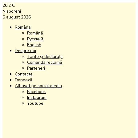
26.2
C
Nisporeni
6 august 2026
Română
Română
Русский
English
Despre noi
Tarife și declarații
Comandă reclamă
Parteneri
Contacte
Donează
Albasat pe social media
Facebook
Instagram
Youtube