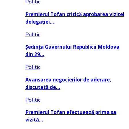
Politic
Premierul Tofan critică aprobarea vizitei
delegației…
Politic
Ședința Guvernului Republicii Moldova
din 29…
Politic
Avansarea negocierilor de aderare,
discutată de…
Politic
Premierul Tofan efectuează prima sa
vizită…