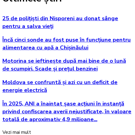
25 de polițiști din Nisporeni au donat sânge
pentru a salva vieți
Încă cinci sonde au fost puse în funcțiune pentru
alimentarea cu apă a Chișinăului
Motorina se ieftinește după mai bine de o lună
de scumpiri. Scade și prețul benzinei
Moldova se confruntă și azi cu un deficit de
energie electrică
În 2025, ANI a înaintat șase acțiuni în instanță
privind confiscarea averii nejustificate, în valoare
totală de aproximativ 4,9 milioane...
Vezi mai mult