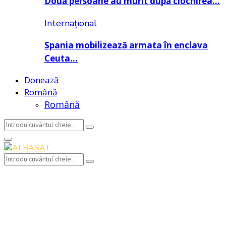
Două persoane au murit după ciocnirea…
Internațional
Spania mobilizează armata în enclava
Ceuta…
Donează
Română
Română
Search
Search
for:
Primary
Menu
Search
Search
for: