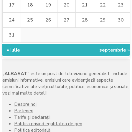
17
18
19
20
21
22
23
24
25
26
27
28
29
30
31
« iulie
septembrie »
„ALBASAT”
este un post de televiziune generalist, include
emisiuni informative, emisiuni care evidenţiază aspecte
semnificative ale vieţii culturale, politice, economice şi sociale,
vezi mai multe detalii
Despre noi
Parteneri
Tarife și declarații
Politica privind egalitatea de gen
Politica editorială