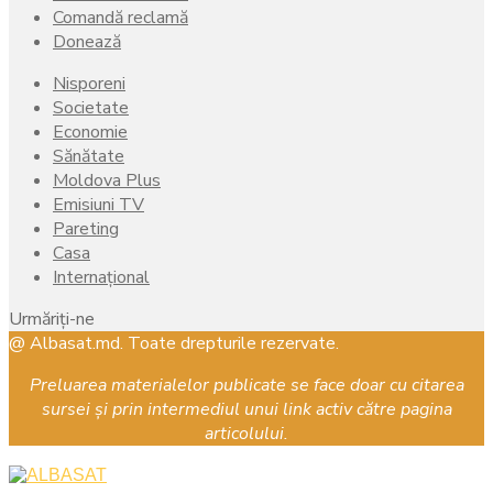
Comandă reclamă
Donează
Nisporeni
Societate
Economie
Sănătate
Moldova Plus
Emisiuni TV
Pareting
Casa
Internațional
Urmăriți-ne
Facebook
Instagram
Youtube
@ Albasat.md. Toate drepturile rezervate.
Preluarea materialelor publicate se face doar cu citarea
sursei și prin intermediul unui link activ către pagina
articolului.