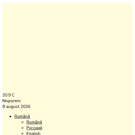
20.9
C
Nisporeni
8 august 2026
Română
Română
Русский
English