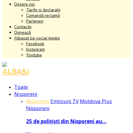
Despre noi
Tarife și declarații
Comandă reclamă
Parteneri
Contacte
Donează
Albasat pe social media
Facebook
Instagram
Youtube
Facebook
Instagram
Youtube
Toate
Nisporeni
Nisporeni
Emisiuni TV
Moldova Plus
Nisporeni
25 de polițiști din Nisporeni au…