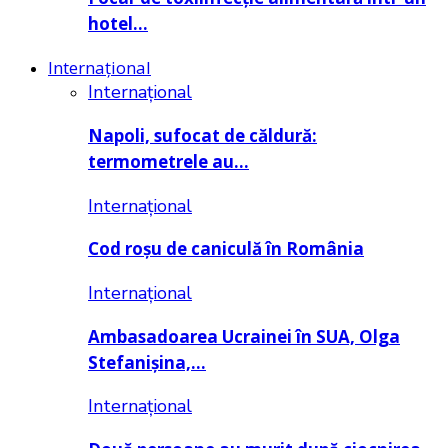
hotel…
Internațional
Internațional
Napoli, sufocat de căldură:
termometrele au…
Internațional
Cod roșu de caniculă în România
Internațional
Ambasadoarea Ucrainei în SUA, Olga
Stefanișina,…
Internațional