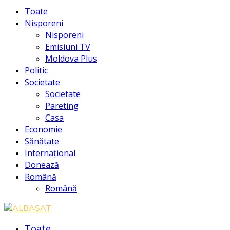
Facebook
Instagram
Youtube
Toate
Nisporeni
Nisporeni
Emisiuni TV
Moldova Plus
Politic
Societate
Societate
Pareting
Casa
Economie
Sănătate
Internațional
Donează
Română
Română
Toate