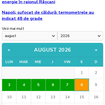
energie în raionul Râșcani
Napoli, sufocat de căldură: termometrele au
indicat 48 de grade
Vezi mai mult
AUGUST 2026
«
»
LUN
MAR
MIE
J
VIN
S
D
1
2
8
3
4
5
6
7
9
10
11
12
13
14
15
16