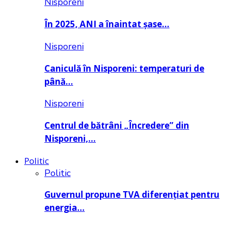
Nisporeni
În 2025, ANI a înaintat șase…
Nisporeni
Caniculă în Nisporeni: temperaturi de
până…
Nisporeni
Centrul de bătrâni „Încredere” din
Nisporeni,…
Politic
Politic
Guvernul propune TVA diferențiat pentru
energia…