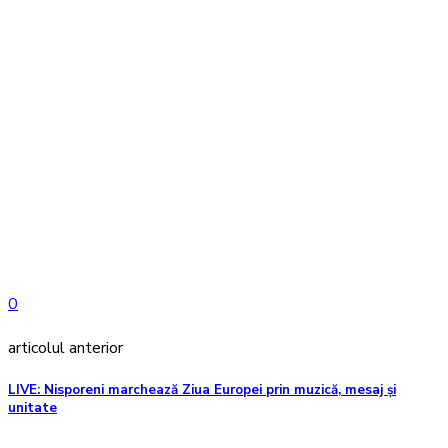
0
articolul anterior
LIVE: Nisporeni marchează Ziua Europei prin muzică, mesaj și
unitate