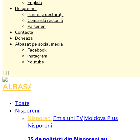
English
Despre noi
Tarife și declarații
Comandă reclamă
Parteneri
Contacte
Donează
Albasat pe social media
Facebook
Instagram
Youtube
Facebook
Instagram
Youtube
Toate
Nisporeni
Nisporeni
Emisiuni TV
Moldova Plus
Nisporeni
25 de polițiști din Nisporeni au…