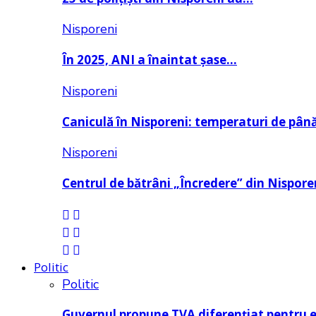
Nisporeni
În 2025, ANI a înaintat șase…
Nisporeni
Caniculă în Nisporeni: temperaturi de pâ
Nisporeni
Centrul de bătrâni „Încredere” din Nispore
Politic
Politic
Guvernul propune TVA diferențiat pentru 