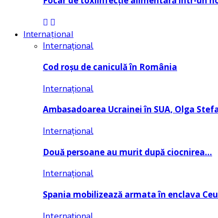
Focar de toxiinfecție alimentară într-un h
Internațional
Internațional
Cod roșu de caniculă în România
Internațional
Ambasadoarea Ucrainei în SUA, Olga Stef
Internațional
Două persoane au murit după ciocnirea…
Internațional
Spania mobilizează armata în enclava Ce
Internațional