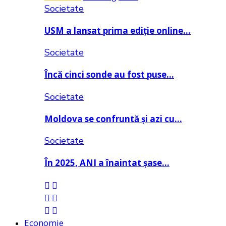
Societate
USM a lansat prima ediție online…
Societate
Încă cinci sonde au fost puse…
Societate
Moldova se confruntă și azi cu…
Societate
În 2025, ANI a înaintat șase…
Economie