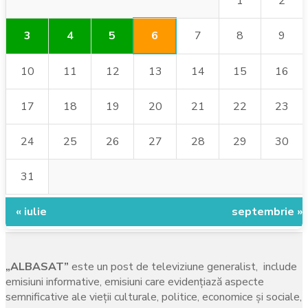
1
2
6
3
4
5
7
8
9
10
11
12
13
14
15
16
17
18
19
20
21
22
23
24
25
26
27
28
29
30
31
« iulie
septembrie »
„ALBASAT”
este un post de televiziune generalist, include
emisiuni informative, emisiuni care evidenţiază aspecte
semnificative ale vieţii culturale, politice, economice şi sociale,