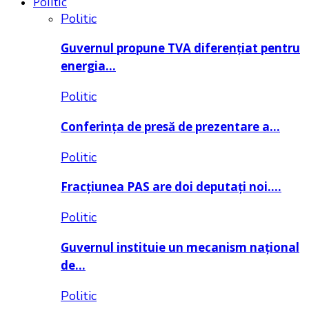
Politic
Politic
Guvernul propune TVA diferențiat pentru
energia…
Politic
Conferința de presă de prezentare a…
Politic
Fracțiunea PAS are doi deputați noi….
Politic
Guvernul instituie un mecanism național
de…
Politic