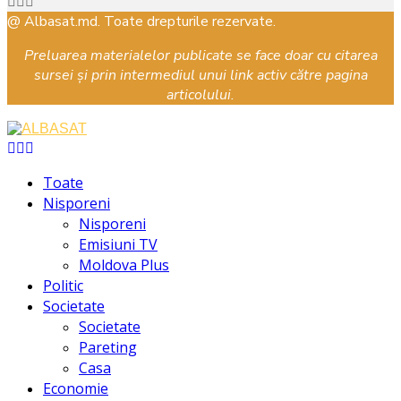
Facebook
Instagram
Youtube
@ Albasat.md. Toate drepturile rezervate.
Preluarea materialelor publicate se face doar cu citarea
sursei și prin intermediul unui link activ către pagina
articolului.
Facebook
Instagram
Youtube
Toate
Nisporeni
Nisporeni
Emisiuni TV
Moldova Plus
Politic
Societate
Societate
Pareting
Casa
Economie