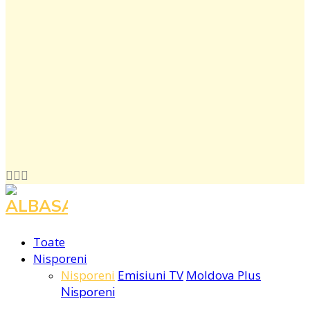
Facebook
Instagram
Youtube
Toate
Nisporeni
Nisporeni
Emisiuni TV
Moldova Plus
Nisporeni