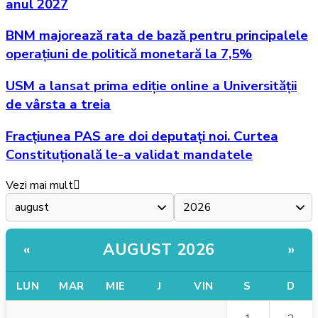
anul 2027
BNM majorează rata de bază pentru principalele
operațiuni de politică monetară la 7,5%
USM a lansat prima ediție online a Universității
de vârsta a treia
Fracțiunea PAS are doi deputați noi. Curtea
Constituțională le-a validat mandatele
Vezi mai mult
AUGUST 2026
«
»
LUN
MAR
MIE
J
VIN
S
D