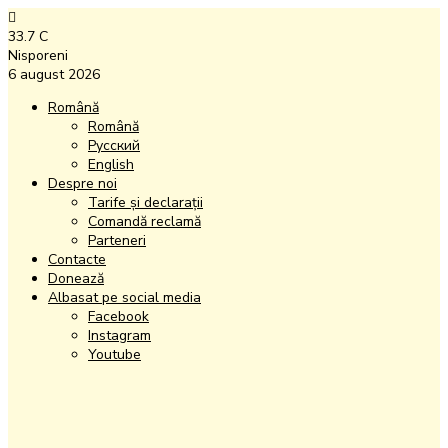
33.7
C
Nisporeni
6 august 2026
Română
Română
Русский
English
Despre noi
Tarife și declarații
Comandă reclamă
Parteneri
Contacte
Donează
Albasat pe social media
Facebook
Instagram
Youtube