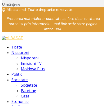
Urmăriți-ne
Facebook
Instagram
Youtube
@ Albasat.md. Toate drepturile rezervate.
Preluarea materialelor publicate se face doar cu citarea
sursei și prin intermediul unui link activ către pagina
articolului.
Facebook
Instagram
Youtube
Toate
Nisporeni
Nisporeni
Emisiuni TV
Moldova Plus
Politic
Societate
Societate
Pareting
Casa
Economie