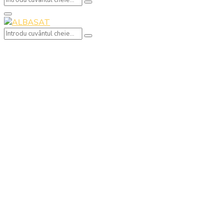
Search
for:
Primary
Menu
Search
Search
for: