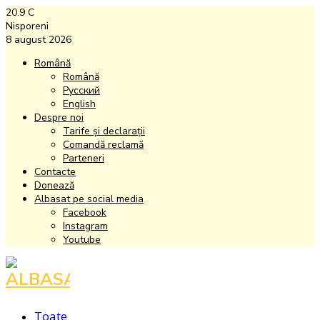
20.9
C
Nisporeni
8 august 2026
Română
Română
Русский
English
Despre noi
Tarife și declarații
Comandă reclamă
Parteneri
Contacte
Donează
Albasat pe social media
Facebook
Instagram
Youtube
Facebook
Instagram
Youtube
Toate