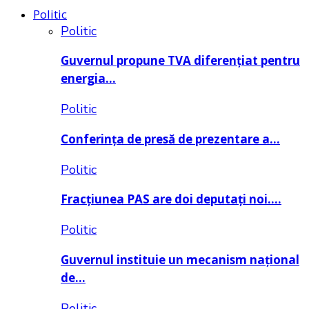
Politic
Politic
Guvernul propune TVA diferențiat pentru
energia…
Politic
Conferința de presă de prezentare a…
Politic
Fracțiunea PAS are doi deputați noi….
Politic
Guvernul instituie un mecanism național
de…
Politic