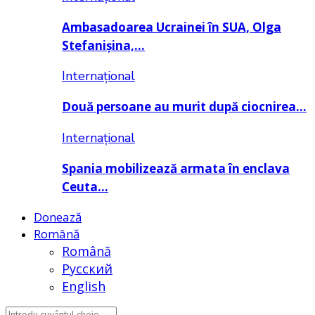
Ambasadoarea Ucrainei în SUA, Olga
Stefanișina,…
Internațional
Două persoane au murit după ciocnirea…
Internațional
Spania mobilizează armata în enclava
Ceuta…
Donează
Română
Română
Русский
English
Search