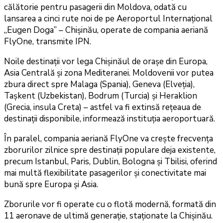
călătorie pentru pasagerii din Moldova, odată cu
lansarea a cinci rute noi de pe Aeroportul Internațional
„Eugen Doga” – Chișinău, operate de compania aeriană
FlyOne, transmite IPN.
Noile destinații vor lega Chișinăul de orașe din Europa,
Asia Centrală și zona Mediteranei. Moldovenii vor putea
zbura direct spre Malaga (Spania), Geneva (Elveția),
Tașkent (Uzbekistan), Bodrum (Turcia) și Heraklion
(Grecia, insula Creta) – astfel va fi extinsă rețeaua de
destinații disponibile, informează instituția aeroportuară.
În paralel, compania aeriană FlyOne va crește frecvența
zborurilor zilnice spre destinații populare deja existente,
precum Istanbul, Paris, Dublin, Bologna și Tbilisi, oferind
mai multă flexibilitate pasagerilor și conectivitate mai
bună spre Europa și Asia.
Zborurile vor fi operate cu o flotă modernă, formată din
11 aeronave de ultimă generație, staționate la Chișinău.