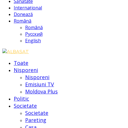
Sănătate
Internațional
Donează
Română
Română
Русский
English
Toate
Nisporeni
Nisporeni
Emisiuni TV
Moldova Plus
Politic
Societate
Societate
Pareting
Casa