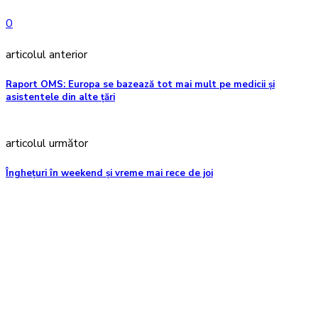
0
articolul anterior
Raport OMS: Europa se bazează tot mai mult pe medicii și
asistentele din alte țări
articolul următor
Înghețuri în weekend și vreme mai rece de joi