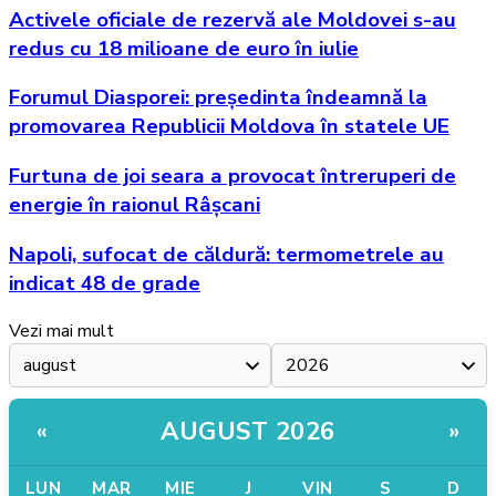
Activele oficiale de rezervă ale Moldovei s-au
redus cu 18 milioane de euro în iulie
Forumul Diasporei: președinta îndeamnă la
promovarea Republicii Moldova în statele UE
Furtuna de joi seara a provocat întreruperi de
energie în raionul Râșcani
Napoli, sufocat de căldură: termometrele au
indicat 48 de grade
Vezi mai mult
AUGUST 2026
«
»
LUN
MAR
MIE
J
VIN
S
D