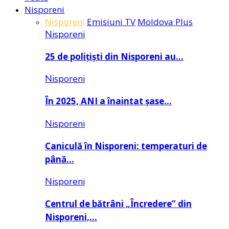
Nisporeni
Nisporeni
Emisiuni TV
Moldova Plus
Nisporeni
25 de polițiști din Nisporeni au…
Nisporeni
În 2025, ANI a înaintat șase…
Nisporeni
Caniculă în Nisporeni: temperaturi de
până…
Nisporeni
Centrul de bătrâni „Încredere” din
Nisporeni,…