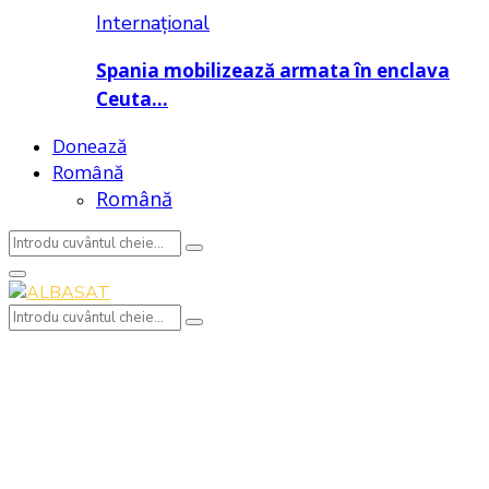
Internațional
Spania mobilizează armata în enclava
Ceuta…
Donează
Română
Română
Search
Search
for:
Primary
Menu
Search
Search
for: