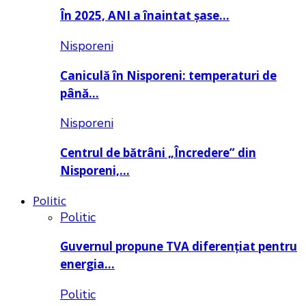
În 2025, ANI a înaintat șase…
Nisporeni
Caniculă în Nisporeni: temperaturi de
până…
Nisporeni
Centrul de bătrâni „Încredere” din
Nisporeni,…
Politic
Politic
Guvernul propune TVA diferențiat pentru
energia…
Politic