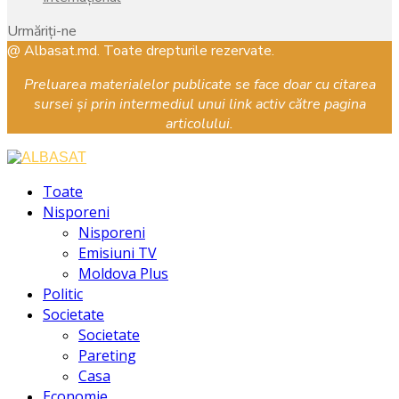
Urmăriți-ne
Facebook
Instagram
Youtube
@ Albasat.md. Toate drepturile rezervate.
Preluarea materialelor publicate se face doar cu citarea
sursei și prin intermediul unui link activ către pagina
articolului.
Facebook
Instagram
Youtube
Toate
Nisporeni
Nisporeni
Emisiuni TV
Moldova Plus
Politic
Societate
Societate
Pareting
Casa
Economie