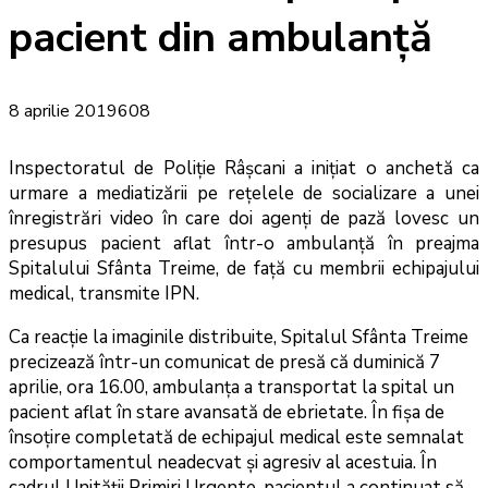
pacient din ambulanță
8 aprilie 2019
608
Inspectoratul de Poliție Râșcani a inițiat o anchetă ca
urmare a mediatizării pe rețelele de socializare a unei
înregistrări video în care doi agenți de pază lovesc un
presupus pacient aflat într-o ambulanță în preajma
Spitalului Sfânta Treime, de față cu membrii echipajului
medical, transmite IPN.
Ca reacție la imaginile distribuite, Spitalul Sfânta Treime
precizează într-un comunicat de presă că duminică 7
aprilie, ora 16.00, ambulanța a transportat la spital un
pacient aflat în stare avansată de ebrietate. În fișa de
însoțire completată de echipajul medical este semnalat
comportamentul neadecvat și agresiv al acestuia. În
cadrul Unității Primiri Urgente, pacientul a continuat să