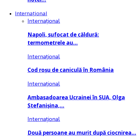
Internațional
Internațional
Napoli, sufocat de căldură:
termometrele au…
Internațional
Cod roșu de caniculă în România
Internațional
Ambasadoarea Ucrainei în SUA, Olga
Stefanișina,…
Internațional
Două persoane au murit după ciocnirea…