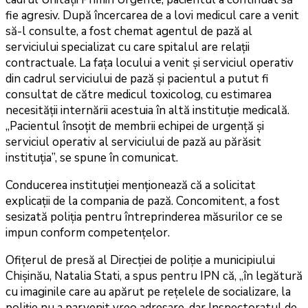
fie agresiv. După încercarea de a lovi medicul care a venit
să-l consulte, a fost chemat agentul de pază al
serviciului specializat cu care spitalul are relații
contractuale. La fața locului a venit și serviciul operativ
din cadrul serviciului de pază și pacientul a putut fi
consultat de către medicul toxicolog, cu estimarea
necesității internării acestuia în altă instituție medicală.
„Pacientul însoțit de membrii echipei de urgență și
serviciul operativ al serviciului de pază au părăsit
instituția”, se spune în comunicat.
Conducerea instituției menționează că a solicitat
explicații de la compania de pază. Concomitent, a fost
sesizată poliția pentru întreprinderea măsurilor ce se
impun conform competențelor.
Ofițerul de presă al Direcției de poliție a municipiului
Chișinău, Natalia Stati, a spus pentru IPN că, „în legătură
cu imaginile care au apărut pe rețelele de socializare, la
poliție nu a parvenit vreo adresare, dar Inspectoratul de