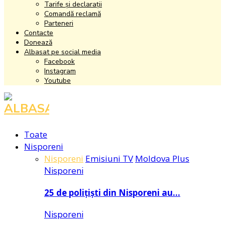
Tarife și declarații
Comandă reclamă
Parteneri
Contacte
Donează
Albasat pe social media
Facebook
Instagram
Youtube
Facebook
Instagram
Youtube
Toate
Nisporeni
Nisporeni
Emisiuni TV
Moldova Plus
Nisporeni
25 de polițiști din Nisporeni au…
Nisporeni