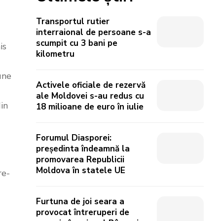
Transportul rutier
interraional de persoane s-a
scumpit cu 3 bani pe
is
kilometru
une
Activele oficiale de rezervă
ale Moldovei s-au redus cu
din
18 milioane de euro în iulie
Forumul Diasporei:
președinta îndeamnă la
promovarea Republicii
Moldova în statele UE
re-
Furtuna de joi seara a
provocat întreruperi de