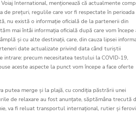
Voiaj International, menționează că actualmente comp
a de prețuri, regulile care vor fi respectate în perioada
, nu există o informație oficială de la partenerii din
tăm mai întâi informația oficială după care vom începe 
plă și cu alte destinații, care, din cauza lipsei informa
teneri date actualizate privind data când turiștii
 de intrare: precum necesitatea testului la COVID-19,
i puse aceste aspecte la punct vom începe a face oferte
a putea merge și la plajă, cu condiţia păstrării unei
surile de relaxare au fost anunțate, săptămâna trecută 
, va fi reluat transportul internațional, rutier și ferovi