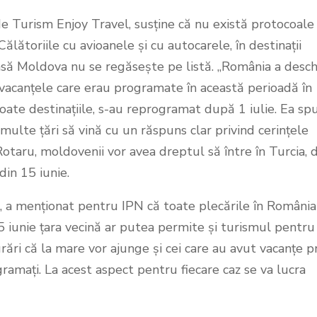
 de Turism Enjoy Travel, susține că nu există protocoale
 Călătoriile cu avioanele și cu autocarele, în destinații
nsă Moldova nu se regăsește pe listă. „România a desch
e vacanțele care erau programate în această perioadă în
oate destinațiile, s-au reprogramat după 1 iulie. Ea sp
multe țări să vină cu un răspuns clar privind cerințele
a Rotaru, moldovenii vor avea dreptul să între în Turcia, 
din 15 iunie.
, a menționat pentru IPN că toate plecările în România
 15 iunie țara vecină ar putea permite și turismul pentru
ări că la mare vor ajunge și cei care au avut vacanțe p
ogramați. La acest aspect pentru fiecare caz se va lucra