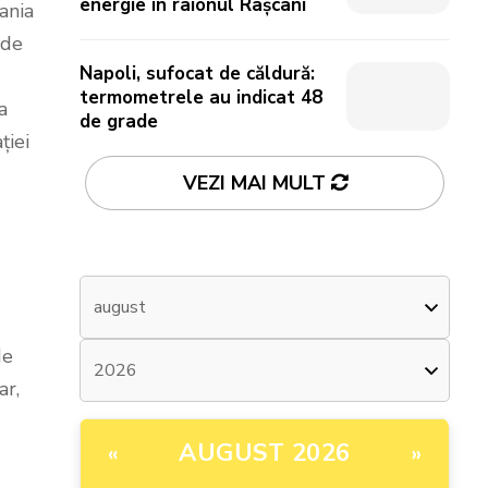
energie în raionul Râșcani
ania
 de
Napoli, sufocat de căldură:
termometrele au indicat 48
a
de grade
ției
VEZI MAI MULT
de
ar,
AUGUST 2026
«
»