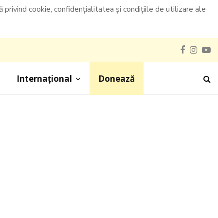
privind cookie, confidențialitatea și condițiile de utilizare ale
Faceboo
Inst
Y
Internațional
Donează