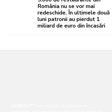
România nu se vor mai
redeschide. În ultimele două
luni patronii au pierdut 1
miliard de euro din încasări
„ALBASAT”
este un post de televiziune
generalist, include emisiuni informative, emisiuni