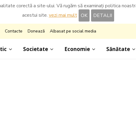
nalitate corectă a site-ului. Vă rugăm să examinați politica noastră 
acestui site.
vezi mai mult
OK
DETALII
Contacte
Donează
Albasat pe social media
tic
Societate
Economie
Sănătate