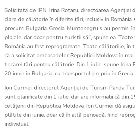
Solicitată de IPN, Irina Rotaru, directoarea Agenției
clare de călătorie în diferite țări, inclusiv în România.
precum: Bulgaria, Grecia, Muntenegru s-au permis, î
plajele, dar doar pentru turiștii săi”, spune ea. Toat
România au fost reprogramate. Toate călătoriile, în t
că a solicitat ambasadelor Republicii Moldova în mai 
fiecărei țări pentru călătorie. Din 1 iulie, spune Irin
20 iunie în Bulgaria, cu transportul propriu în Grecia 
Ion Curmei, directorul Agenției de Turism Panda Tur
sunt planificate din 1 iulie, dar are informații că din
cetățenii din Republica Moldova. Ion Curmei dă asigur
plătite din iunie, doar că în altă perioadă, fiind repr
individual.