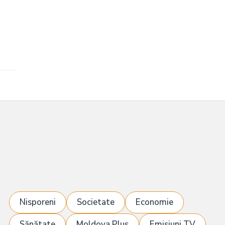
Nisporeni
Societate
Economie
Sănătate
Moldova Plus
Emisiuni TV