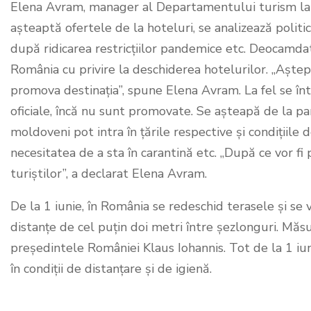
Elena Avram, manager al Departamentului turism la 
așteaptă ofertele de la hoteluri, se analizează politic
după ridicarea restricțiilor pandemice etc. Deocamdată
România cu privire la deschiderea hotelurilor. „Aștep
promova destinația”, spune Elena Avram. La fel se întâm
oficiale, încă nu sunt promovate. Se așteapă de la par
moldoveni pot intra în țările respective și condițiile
necesitatea de a sta în carantină etc. „După ce vor f
turiștilor”, a declarat Elena Avram.
De la 1 iunie, în România se redeschid terasele și se v
distanţe de cel puţin doi metri între şezlonguri. Mă
președintele României Klaus Iohannis. Tot de la 1 iunie
în condiții de distanțare și de igienă.