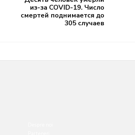
из-за COVID-19. Число
смертей поднимается до
305 случаев
Despre noi
Parteneri