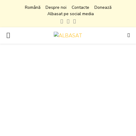
Română
Despre noi
Contacte
Donează
Albasat pe social media
Facebook
Instagram
Youtube
PRIMARY
MENU