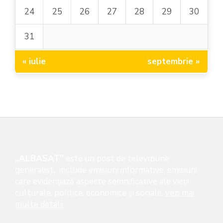
24
25
26
27
28
29
30
31
« iulie
septembrie »
„ALBASAT”
este un post de televiziune
generalist, include emisiuni informative, emisiuni
care evidenţiază aspecte semnificative ale vieţii
culturale, politice, economice şi sociale,
vezi mai
multe detalii