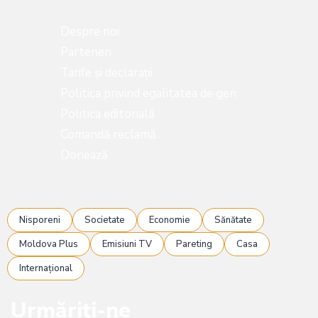
Despre noi
Parteneri
Tarife și declarații
Politica privind egalitatea de gen
Politica editorială
Comandă reclamă
Donează
Nisporeni
Societate
Economie
Sănătate
Moldova Plus
Emisiuni TV
Pareting
Casa
Internațional
Urmăriți-ne