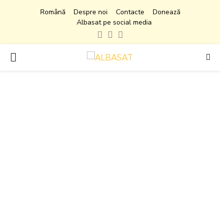
Română
Despre noi
Contacte
Donează
Albasat pe social media
Facebook
Instagram
Youtube
PRIMARY
MENU