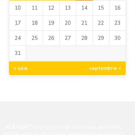
10
11
12
13
14
15
16
17
18
19
20
21
22
23
24
25
26
27
28
29
30
31
« iulie
septembrie »
„ALBASAT”
este un post de televiziune generalist,
include emisiuni informative, emisiuni care evidenţiază