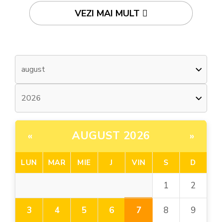
VEZI MAI MULT
AUGUST 2026
«
»
LUN
MAR
MIE
J
VIN
S
D
1
2
7
3
4
5
6
8
9