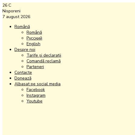
26
C
Nisporeni
7 august 2026
Română
Română
Русский
English
Despre noi
Tarife și declarații
Comandă reclamă
Parteneri
Contacte
Donează
Albasat pe social media
Facebook
Instagram
Youtube
Facebook
Instagram
Youtube