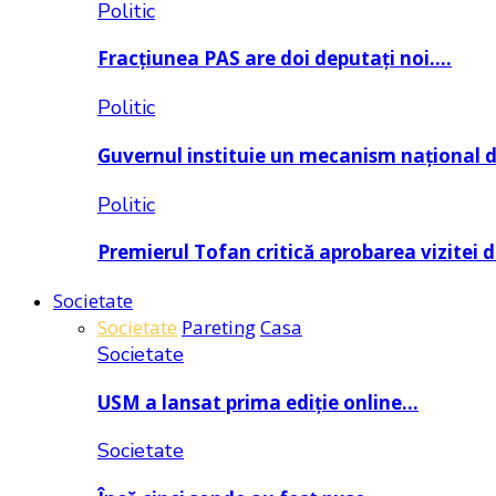
Politic
Fracțiunea PAS are doi deputați noi….
Politic
Guvernul instituie un mecanism național 
Politic
Premierul Tofan critică aprobarea vizitei 
Societate
Societate
Pareting
Casa
Societate
USM a lansat prima ediție online…
Societate