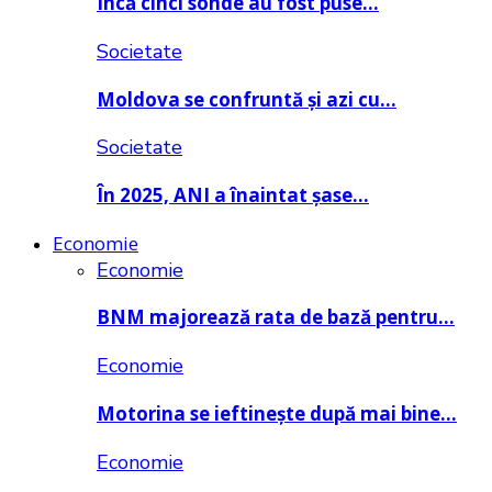
Încă cinci sonde au fost puse…
Societate
Moldova se confruntă și azi cu…
Societate
În 2025, ANI a înaintat șase…
Economie
Economie
BNM majorează rata de bază pentru…
Economie
Motorina se ieftinește după mai bine…
Economie