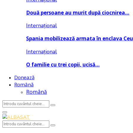
Două persoane au murit după ciocnirea…
Internațional
Spania mobilizează armata în enclava Ce
Internațional
O familie cu trei copii, ucisă…
Donează
Română
Română
Search
Search
for:
Primary
Menu
Search
Search
for: