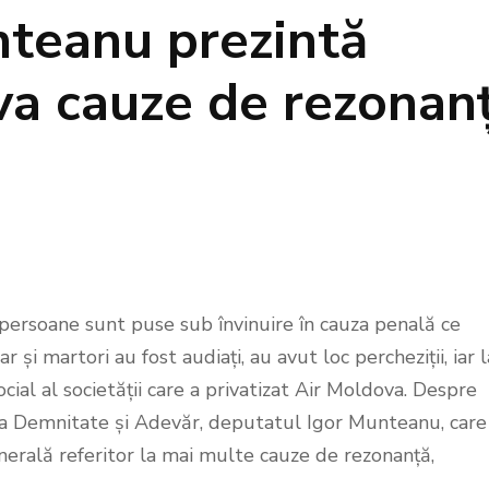
nteanu prezintă
eva cauze de rezonan
persoane sunt puse sub învinuire în cauza penală ce
i martori au fost audiați, au avut loc percheziții, iar l
cial al societății care a privatizat Air Moldova. Despre
ma Demnitate și Adevăr, deputatul Igor Munteanu, care
erală referitor la mai multe cauze de rezonanță,