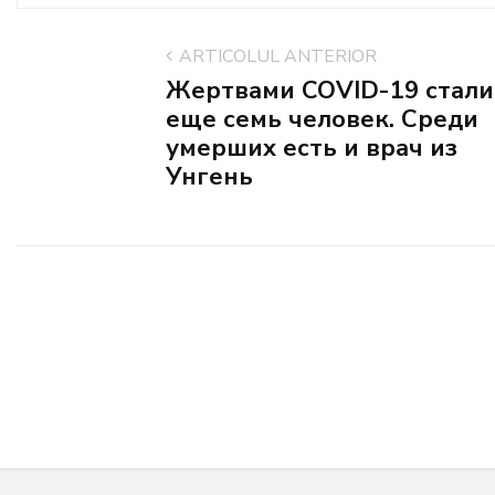
ARTICOLUL ANTERIOR
Жертвами COVID-19 стали
еще семь человек. Среди
умерших есть и врач из
Унгень