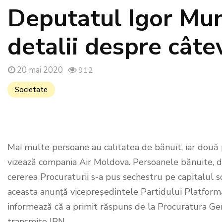
Deputatul Igor Mu
detalii despre cât
20 mai 2020
912
Societate
Mai multe persoane au calitatea de bănuit, iar două 
vizează compania Air Moldova. Persoanele bănuite, dar ș
cererea Procuraturii s-a pus sechestru pe capitalul so
aceasta anunță vicepreședintele Partidului Platfor
informează că a primit răspuns de la Procuratura Gen
transmite IPN.