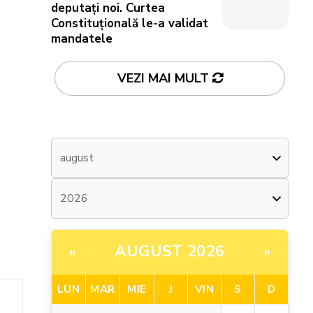
deputați noi. Curtea
Constituțională le-a validat
mandatele
VEZI MAI MULT
AUGUST 2026
«
»
LUN
MAR
MIE
J
VIN
S
D