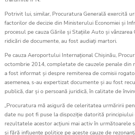
Potrivit lui, similar, Procuratura Generală exercită u
factorilor de decizie din Ministerului Economiei și Infra
procesul pe cauza Gările și Stațiile Auto și vânzarea 
ridicări de documente, au fost audiați martori.
Pe cauza Aeroportului Internațional Chișinău, Procu
octombrie 2014, completate de cauzele penale din 
a fost informat și despre remiterea de comisii rogatorii
asemenea, s-au expertizat documente și au fost recu
publică, dar și o persoană juridică, în calitate de învinu
„Procuratura mă asigură de celeritatea urmăririi pen
date nu pot fi puse la dispoziție datorită principiului 
rezultatele acestor acțiuni mai activ în următoarele s
și fără influențe politice pe aceste cauze de rezonan