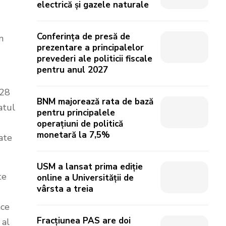
electrică și gazele naturale
Conferința de presă de
n
prezentare a principalelor
prevederi ale politicii fiscale
pentru anul 2027
 28
BNM majorează rata de bază
atul
pentru principalele
operațiuni de politică
monetară la 7,5%
ate
USM a lansat prima ediție
te
online a Universității de
vârsta a treia
ace
Fracțiunea PAS are doi
 al