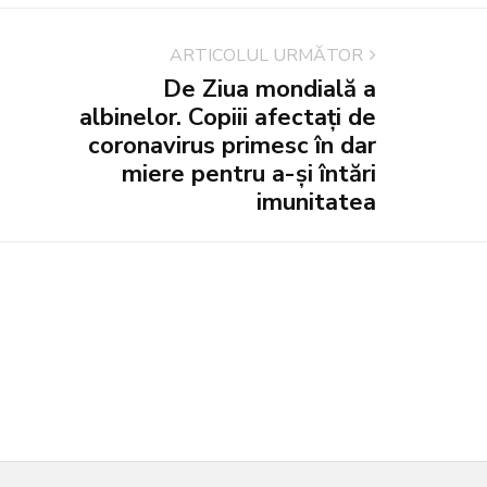
ARTICOLUL URMĂTOR
De Ziua mondială a
albinelor. Copiii afectați de
coronavirus primesc în dar
miere pentru a-și întări
imunitatea