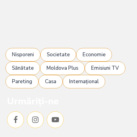
Nisporeni
Societate
Economie
Sănătate
Moldova Plus
Emisiuni TV
Pareting
Casa
Internațional
Urmăriți-ne
F
I
Y