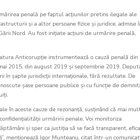
rmărirea penală pe faptul acțiunilor pretins ilegale ale
structurii și a altor persoane fizice și juridice, admise î
Gării Nord. Au fost inițiate acțiuni de urmărire penală,
ratura Anticorupție instrumentează o cauză penală din
mai 2015, din august 2019 și septembrie 2019. Deput
 în șapte jurisdicții internaționale, fără rezultate. De
noscute șase persoane publice și cu funcție de demnit
iți.
ale în aceste cauze de rezonanță, susținând că mai mul
confidențialității urmăririi penale. Voi monitoriza
ăptămâni și sper ca justiția să se facă transparent, efic
ță”, menționează Igor Munteanu, citat într-un comunicat