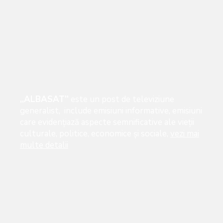
„ALBASAT”
este un post de televiziune
generalist, include emisiuni informative, emisiuni
care evidenţiază aspecte semnificative ale vieţii
culturale, politice, economice şi sociale,
vezi mai
multe detalii