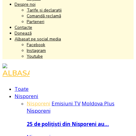
Despre noi
Tarife și declarații
Comandă reclamă
Parteneri
Contacte
Donează
Albasat pe social media
Facebook
Instagram
Youtube
Facebook
Instagram
Youtube
Toate
Nisporeni
Nisporeni
Emisiuni TV
Moldova Plus
Nisporeni
25 de polițiști din Nisporeni au…