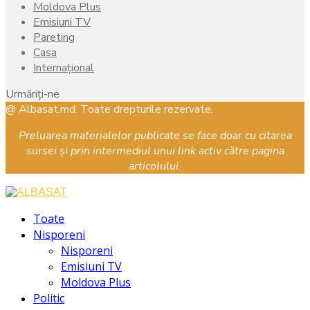
Moldova Plus
Emisiuni TV
Pareting
Casa
Internațional
Urmăriți-ne
Facebook
Instagram
Youtube
@ Albasat.md. Toate drepturile rezervate.
Preluarea materialelor publicate se face doar cu citarea
sursei și prin intermediul unui link activ către pagina
articolului.
Facebook
Instagram
Youtube
Toate
Nisporeni
Nisporeni
Emisiuni TV
Moldova Plus
Politic