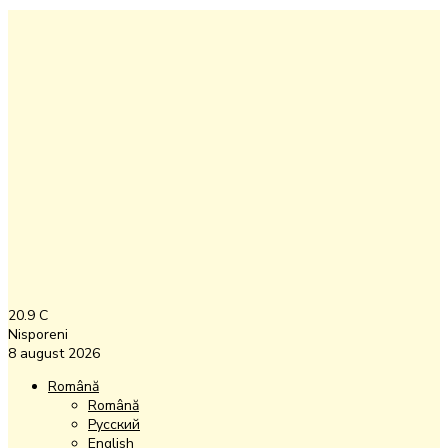
20.9
C
Nisporeni
8 august 2026
Română
Română
Русский
English