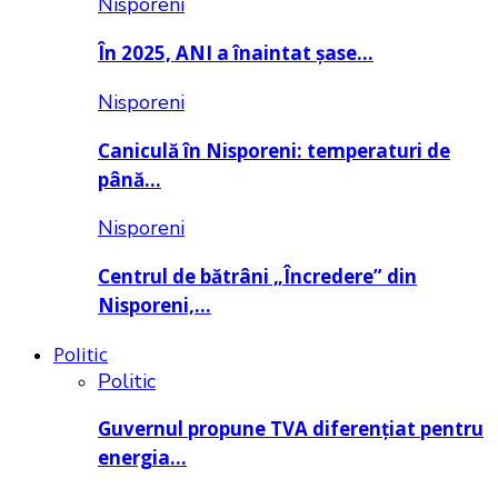
Nisporeni
În 2025, ANI a înaintat șase…
Nisporeni
Caniculă în Nisporeni: temperaturi de
până…
Nisporeni
Centrul de bătrâni „Încredere” din
Nisporeni,…
Politic
Politic
Guvernul propune TVA diferențiat pentru
energia…