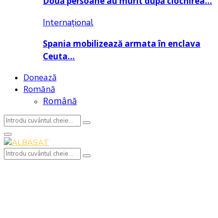
Două persoane au murit după ciocnirea…
Internațional
Spania mobilizează armata în enclava
Ceuta…
Donează
Română
Română
Search
Search
for:
Primary
Menu
Search
Search
for: