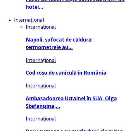
hotel…
Internațional
Internațional
Napoli, sufocat de căldură:
termometrele au…
Internațional
Cod roșu de caniculă în România
Internațional
Ambasadoarea Ucrainei în SUA, Olga
Stefanișina,…
Internațional