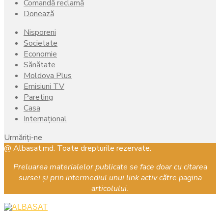
Comandă reclamă
Donează
Nisporeni
Societate
Economie
Sănătate
Moldova Plus
Emisiuni TV
Pareting
Casa
Internațional
Urmăriți-ne
Facebook
Instagram
Youtube
@ Albasat.md. Toate drepturile rezervate.
Preluarea materialelor publicate se face doar cu citarea
sursei și prin intermediul unui link activ către pagina
articolului.
Facebook
Instagram
Youtube