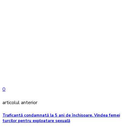
0
articolul anterior
Traficantă condamnată la 5 ani de închisoare. Vindea femei
turcilor pentru exploatare sexuală