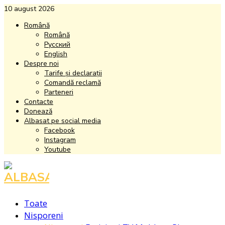
10 august 2026
Română
Română
Русский
English
Despre noi
Tarife și declarații
Comandă reclamă
Parteneri
Contacte
Donează
Albasat pe social media
Facebook
Instagram
Youtube
Facebook
Instagram
Youtube
Toate
Nisporeni