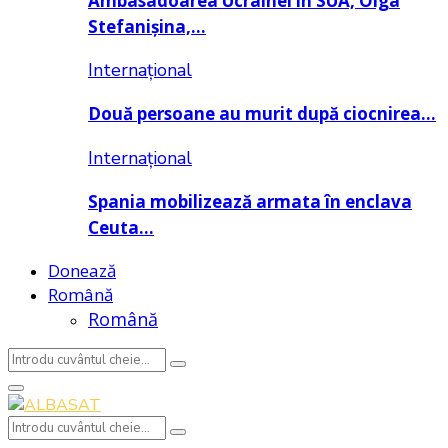
Ambasadoarea Ucrainei în SUA, Olga
Stefanișina,…
Internațional
Două persoane au murit după ciocnirea…
Internațional
Spania mobilizează armata în enclava
Ceuta…
Donează
Română
Română
Search
Search
for:
Primary
Menu
Search
Search