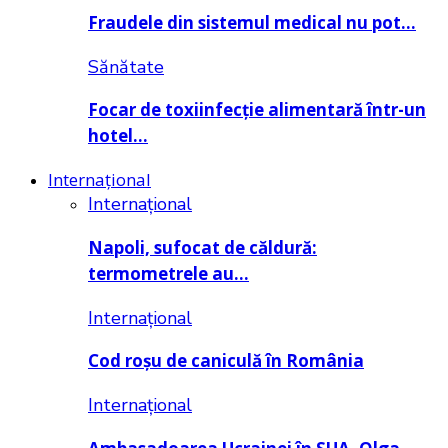
Fraudele din sistemul medical nu pot…
Sănătate
Focar de toxiinfecție alimentară într-un
hotel…
Internațional
Internațional
Napoli, sufocat de căldură:
termometrele au…
Internațional
Cod roșu de caniculă în România
Internațional