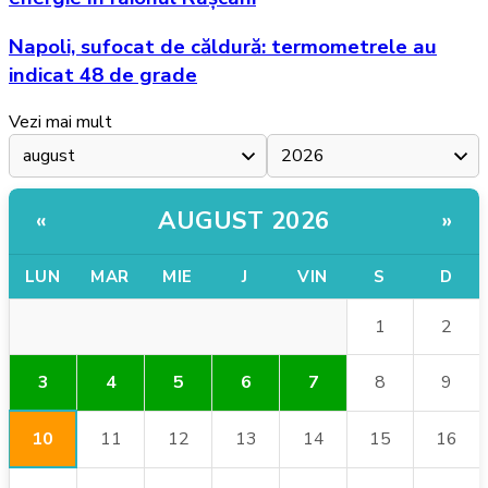
Napoli, sufocat de căldură: termometrele au
indicat 48 de grade
Vezi mai mult
AUGUST 2026
«
»
LUN
MAR
MIE
J
VIN
S
D
1
2
3
4
5
6
7
8
9
10
11
12
13
14
15
16