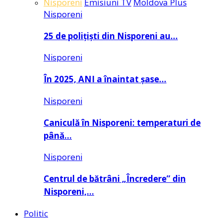
Nisporeni
Emisiuni TV
Moldova Plus
Nisporeni
25 de polițiști din Nisporeni au…
Nisporeni
În 2025, ANI a înaintat șase…
Nisporeni
Caniculă în Nisporeni: temperaturi de
până…
Nisporeni
Centrul de bătrâni „Încredere” din
Nisporeni,…
Politic