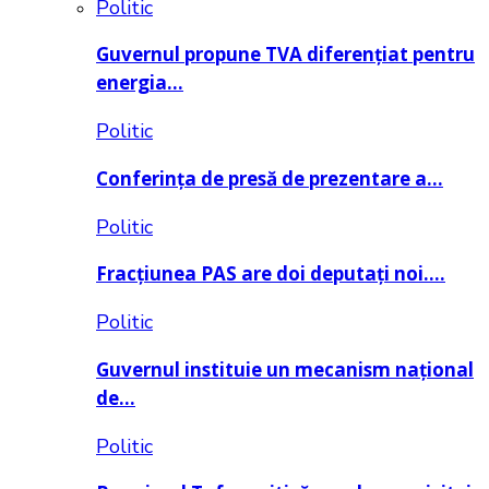
Politic
Guvernul propune TVA diferențiat pentru
energia…
Politic
Conferința de presă de prezentare a…
Politic
Fracțiunea PAS are doi deputați noi….
Politic
Guvernul instituie un mecanism național
de…
Politic