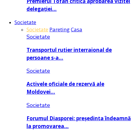
Premierul Tofan critică aprobarea vizitei
delegației…
Societate
Societate
Pareting
Casa
Societate
Transportul rutier interraional de
persoane s-a…
Societate
Activele oficiale de rezervă ale
Moldovei…
Societate
Forumul Diasporei: președinta îndeamnă
la promovarea…