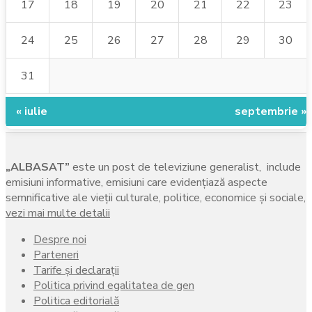
17
18
19
20
21
22
23
24
25
26
27
28
29
30
31
« iulie
septembrie »
„ALBASAT”
este un post de televiziune generalist, include
emisiuni informative, emisiuni care evidenţiază aspecte
semnificative ale vieţii culturale, politice, economice şi sociale,
vezi mai multe detalii
Despre noi
Parteneri
Tarife și declarații
Politica privind egalitatea de gen
Politica editorială