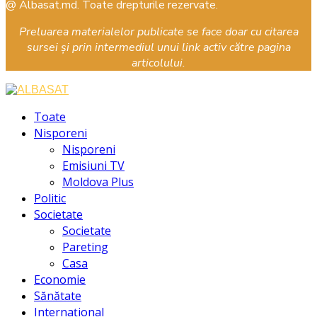
Facebook
Instagram
Youtube
@ Albasat.md. Toate drepturile rezervate.
Preluarea materialelor publicate se face doar cu citarea
sursei și prin intermediul unui link activ către pagina
articolului.
Facebook
Instagram
Youtube
Toate
Nisporeni
Nisporeni
Emisiuni TV
Moldova Plus
Politic
Societate
Societate
Pareting
Casa
Economie
Sănătate
Internațional