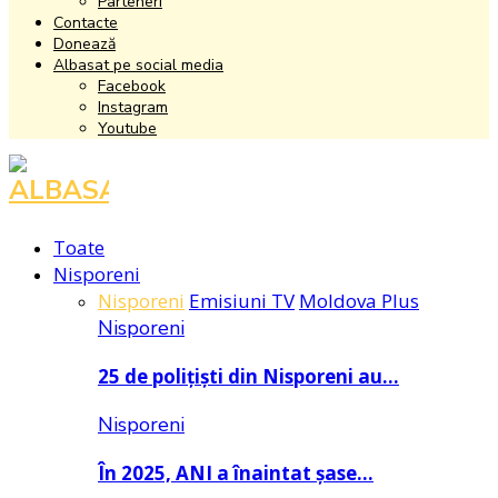
Parteneri
Contacte
Donează
Albasat pe social media
Facebook
Instagram
Youtube
Facebook
Instagram
Youtube
Toate
Nisporeni
Nisporeni
Emisiuni TV
Moldova Plus
Nisporeni
25 de polițiști din Nisporeni au…
Nisporeni
În 2025, ANI a înaintat șase…