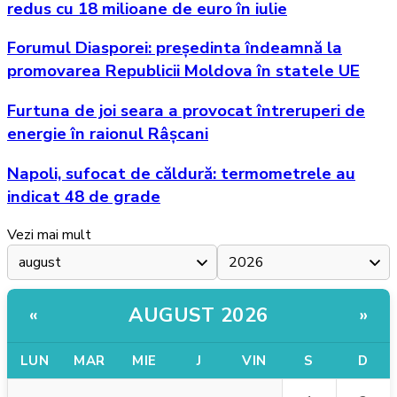
redus cu 18 milioane de euro în iulie
Forumul Diasporei: președinta îndeamnă la
promovarea Republicii Moldova în statele UE
Furtuna de joi seara a provocat întreruperi de
energie în raionul Râșcani
Napoli, sufocat de căldură: termometrele au
indicat 48 de grade
Vezi mai mult
AUGUST 2026
«
»
LUN
MAR
MIE
J
VIN
S
D