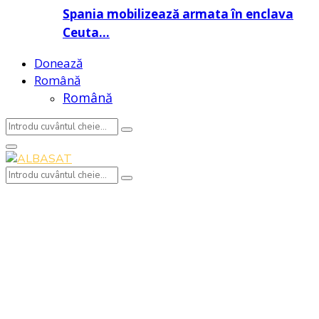
Spania mobilizează armata în enclava
Ceuta…
Donează
Română
Română
Search
Search
for:
Primary
Menu
Search
Search
for: