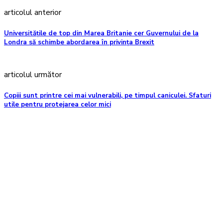
articolul anterior
Universităţile de top din Marea Britanie cer Guvernului de la
Londra să schimbe abordarea în privinţa Brexit
articolul următor
Copiii sunt printre cei mai vulnerabili, pe timpul caniculei. Sfaturi
utile pentru protejarea celor mici