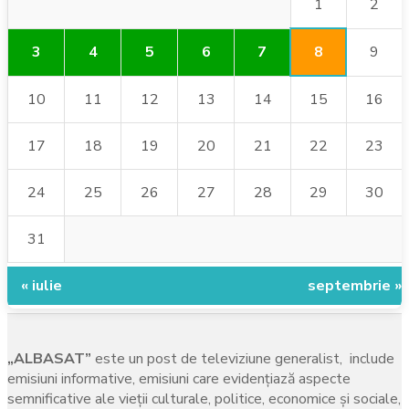
1
2
8
3
4
5
6
7
9
10
11
12
13
14
15
16
17
18
19
20
21
22
23
24
25
26
27
28
29
30
31
« iulie
septembrie »
„ALBASAT”
este un post de televiziune generalist, include
emisiuni informative, emisiuni care evidenţiază aspecte
semnificative ale vieţii culturale, politice, economice şi sociale,