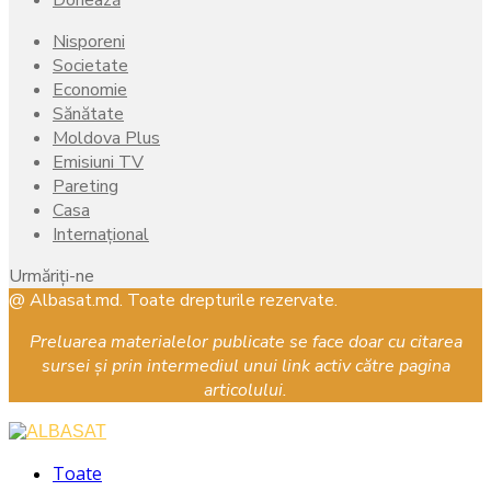
Nisporeni
Societate
Economie
Sănătate
Moldova Plus
Emisiuni TV
Pareting
Casa
Internațional
Urmăriți-ne
Facebook
Instagram
Youtube
@ Albasat.md. Toate drepturile rezervate.
Preluarea materialelor publicate se face doar cu citarea
sursei și prin intermediul unui link activ către pagina
articolului.
Facebook
Instagram
Youtube
Toate