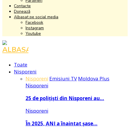
Parteneri
Contacte
Donează
Albasat pe social media
Facebook
Instagram
Youtube
Facebook
Instagram
Youtube
Toate
Nisporeni
Nisporeni
Emisiuni TV
Moldova Plus
Nisporeni
25 de polițiști din Nisporeni au…
Nisporeni
În 2025, ANI a înaintat șase…