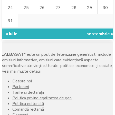
24
25
26
27
28
29
30
31
« iulie
septembrie »
„ALBASAT”
este un post de televiziune generalist, include
emisiuni informative, emisiuni care evidenţiază aspecte
semnificative ale vieţii culturale, politice, economice şi sociale,
vezi mai multe detalii
Despre noi
Parteneri
Tarife și declarații
Politica privind egalitatea de gen
Politica editorială
Comandă reclamă
Donează