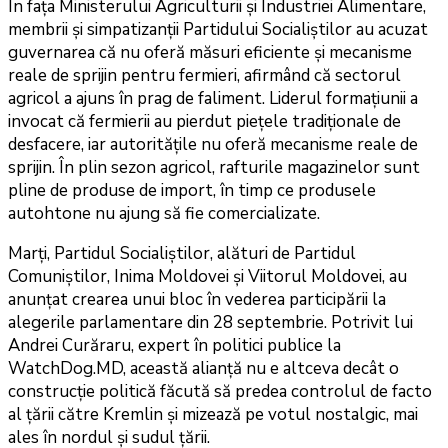
În fața Ministerului Agriculturii și Industriei Alimentare,
membrii și simpatizanții Partidului Socialiștilor au acuzat
guvernarea că nu oferă măsuri eficiente și mecanisme
reale de sprijin pentru fermieri, afirmând că sectorul
agricol a ajuns în prag de faliment. Liderul formațiunii a
invocat că fermierii au pierdut piețele tradiționale de
desfacere, iar autoritățile nu oferă mecanisme reale de
sprijin. În plin sezon agricol, rafturile magazinelor sunt
pline de produse de import, în timp ce produsele
autohtone nu ajung să fie comercializate.
Marți, Partidul Socialiștilor, alături de Partidul
Comuniștilor, Inima Moldovei și Viitorul Moldovei, au
anunțat crearea unui bloc în vederea participării la
alegerile parlamentare din 28 septembrie. Potrivit lui
Andrei Curăraru, expert în politici publice la
WatchDog.MD, această alianță nu e altceva decât o
construcție politică făcută să predea controlul de facto
al țării către Kremlin și mizează pe votul nostalgic, mai
ales în nordul și sudul țării.