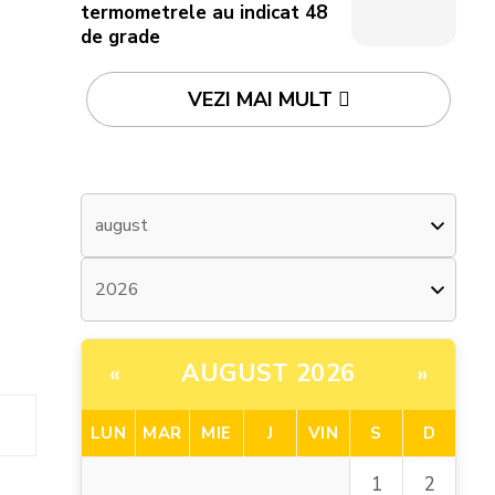
termometrele au indicat 48
de grade
VEZI MAI MULT
AUGUST 2026
«
»
LUN
MAR
MIE
J
VIN
S
D
2
1