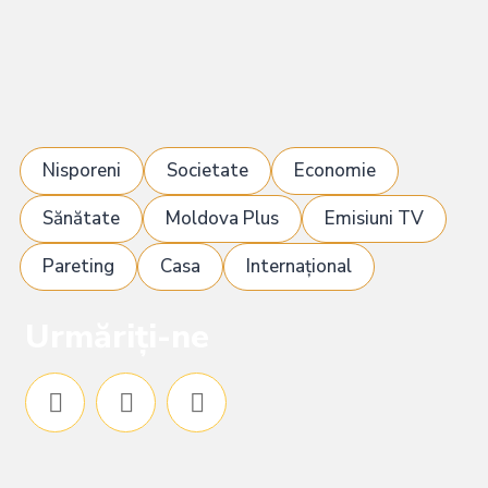
Nisporeni
Societate
Economie
Sănătate
Moldova Plus
Emisiuni TV
Pareting
Casa
Internațional
Urmăriți-ne
F
I
Y