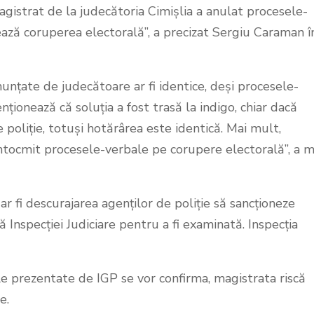
gistrat de la judecătoria Cimișlia a anulat procesele-
zează coruperea electorală”, a precizat Sergiu Caraman î
ronunțate de judecătoare ar fi identice, deși procesele-
nționează că soluția a fost trasă la indigo, chiar dacă
 poliție, totuși hotărârea este identică. Mai mult,
 întocmit procesele-verbale pe corupere electorală”, a m
r fi descurajarea agenților de poliție să sancționeze
 Inspecției Judiciare pentru a fi examinată. Inspecția
le prezentate de IGP se vor confirma, magistrata riscă
e.