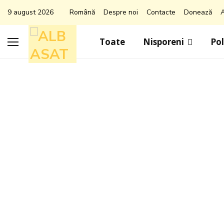
9 august 2026
Română
Despre noi
Contacte
Donează
A
Toate
Nisporeni
Pol