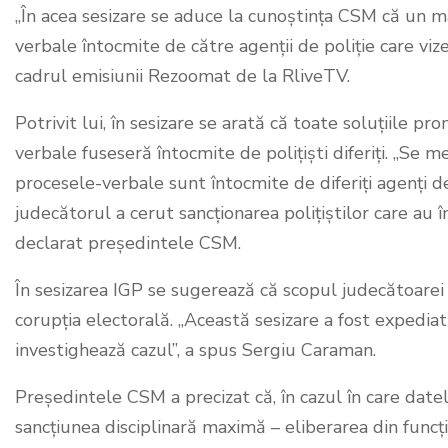
„În acea sesizare se aduce la cunoștința CSM că un ma
verbale întocmite de către agenții de poliție care vi
cadrul emisiunii Rezoomat de la RliveTV.
Potrivit lui, în sesizare se arată că toate soluțiile p
verbale fuseseră întocmite de polițiști diferiți. „Se me
procesele-verbale sunt întocmite de diferiți agenți de
judecătorul a cerut sancționarea polițiștilor care au
declarat președintele CSM.
În sesizarea IGP se sugerează că scopul judecătoarei a
corupția electorală. „Această sesizare a fost expediată
investighează cazul”, a spus Sergiu Caraman.
Președintele CSM a precizat că, în cazul în care date
sancțiunea disciplinară maximă – eliberarea din funcți