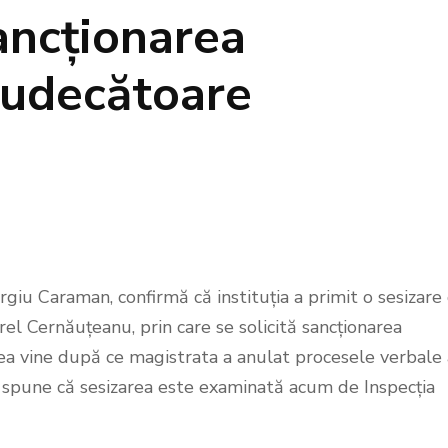
ancționarea
 judecătoare
rgiu Caraman, confirmă că instituția a primit o sesizare
orel Cernăuțeanu, prin care se solicită sancționarea
area vine după ce magistrata a anulat procesele verbale 
an spune că sesizarea este examinată acum de Inspecția