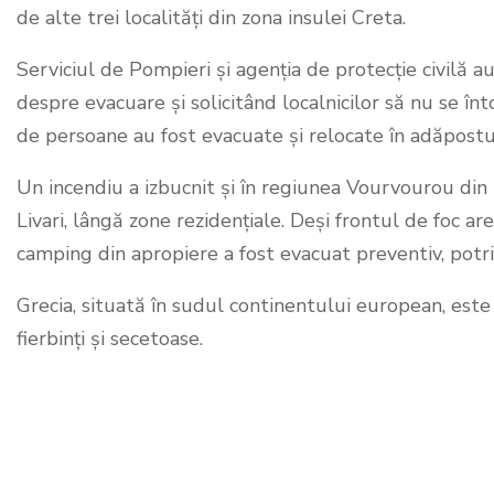
de alte trei localități din zona insulei Creta.
Serviciul de Pompieri și agenția de protecție civilă 
despre evacuare și solicitând localnicilor să nu se înto
de persoane au fost evacuate și relocate în adăpost
Un incendiu a izbucnit și în regiunea Vourvourou din Ha
Livari, lângă zone rezidențiale. Deși frontul de foc a
camping din apropiere a fost evacuat preventiv, potriv
Grecia, situată în sudul continentului european, este 
fierbinți și secetoase.