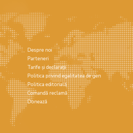
Despre noi
Parteneri
Tarife și declarații
Politica privind egalitatea de gen
Politica editorială
Comandă reclamă
Donează