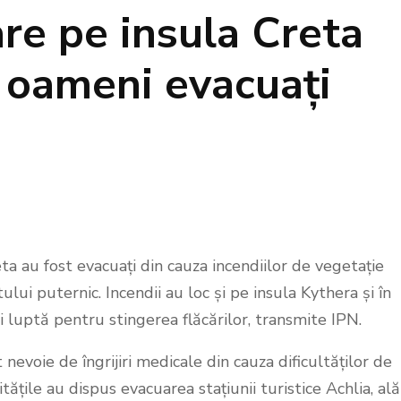
re pe insula Creta
e oameni evacuați
eta au fost evacuați din cauza incendiilor de vegetație
lui puternic. Incendii au loc și pe insula Kythera și în
i luptă pentru stingerea flăcărilor, transmite IPN.
evoie de îngrijiri medicale din cauza dificultăților de
tățile au dispus evacuarea stațiunii turistice Achlia, ală