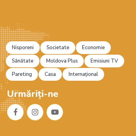
Nisporeni
Societate
Economie
Sănătate
Moldova Plus
Emisiuni TV
Pareting
Casa
Internațional
Urmăriți-ne
F
I
Y