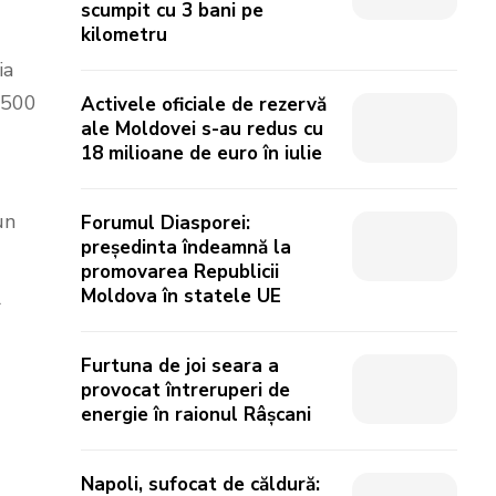
scumpit cu 3 bani pe
kilometru
ia
1 500
Activele oficiale de rezervă
ale Moldovei s-au redus cu
18 milioane de euro în iulie
un
Forumul Diasporei:
președinta îndeamnă la
promovarea Republicii
Moldova în statele UE
r
Furtuna de joi seara a
provocat întreruperi de
energie în raionul Râșcani
Napoli, sufocat de căldură: