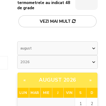
termometrele au indicat 48
de grade
VEZI MAI MULT
AUGUST 2026
«
»
LUN
MAR
MIE
J
VIN
S
D
1
2