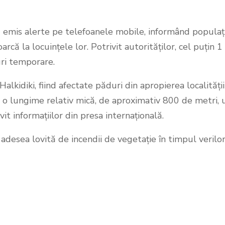
au emis alerte pe telefoanele mobile, informând populaț
arcă la locuințele lor. Potrivit autorităților, cel puțin 
uri temporare.
lkidiki, fiind afectate păduri din apropierea localității
re o lungime relativ mică, de aproximativ 800 de metri, 
it informațiilor din presa internațională.
adesea lovită de incendii de vegetație în timpul verilo