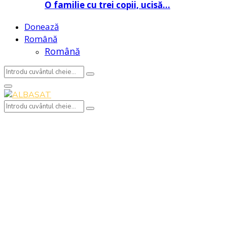
O familie cu trei copii, ucisă…
Donează
Română
Română
Search
Search
for:
Primary
Menu
Search
Search
for: