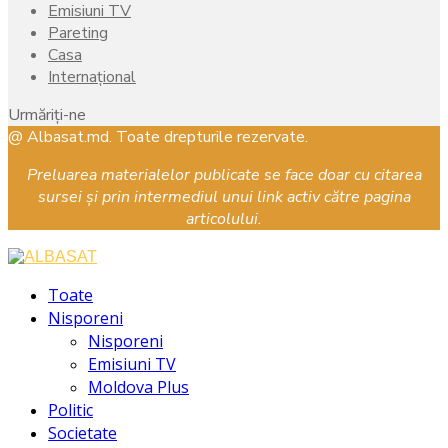
Emisiuni TV
Pareting
Casa
Internațional
Urmăriți-ne
Facebook
Instagram
Youtube
@ Albasat.md. Toate drepturile rezervate.
Preluarea materialelor publicate se face doar cu citarea
sursei și prin intermediul unui link activ către pagina
articolului.
Facebook
Instagram
Youtube
Toate
Nisporeni
Nisporeni
Emisiuni TV
Moldova Plus
Politic
Societate