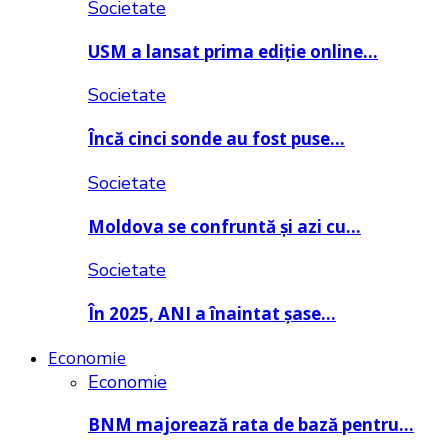
Societate
USM a lansat prima ediție online…
Societate
Încă cinci sonde au fost puse…
Societate
Moldova se confruntă și azi cu…
Societate
În 2025, ANI a înaintat șase…
Economie
Economie
BNM majorează rata de bază pentru…