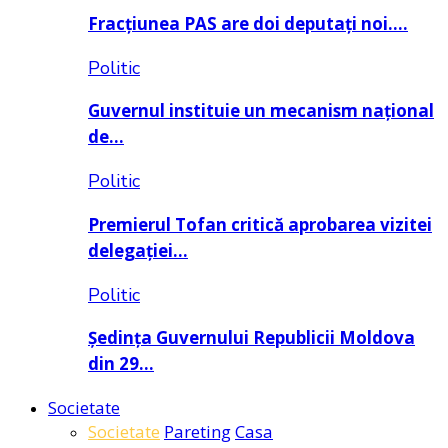
Fracțiunea PAS are doi deputați noi….
Politic
Guvernul instituie un mecanism național
de…
Politic
Premierul Tofan critică aprobarea vizitei
delegației…
Politic
Ședința Guvernului Republicii Moldova
din 29…
Societate
Societate
Pareting
Casa