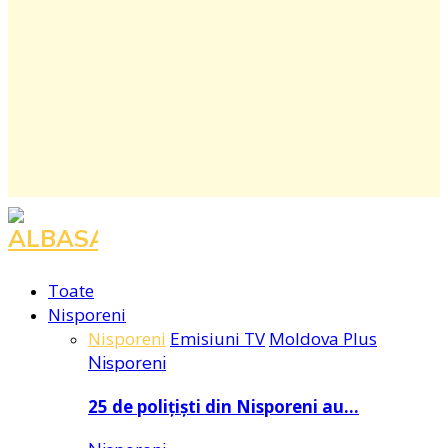
Facebook
Instagram
Youtube
Toate
Nisporeni
Nisporeni
Emisiuni TV
Moldova Plus
Nisporeni
25 de polițiști din Nisporeni au…