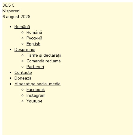
36.5
C
Nisporeni
6 august 2026
Română
Română
Русский
English
Despre noi
Tarife și declarații
Comandă reclamă
Parteneri
Contacte
Donează
Albasat pe social media
Facebook
Instagram
Youtube