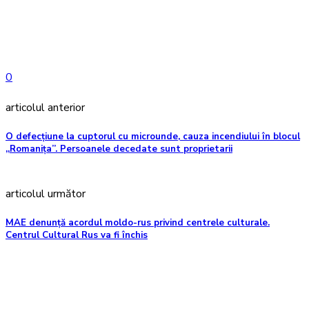
0
articolul anterior
O defecțiune la cuptorul cu microunde, cauza incendiului în blocul
„Romanița”. Persoanele decedate sunt proprietarii
articolul următor
MAE denunță acordul moldo-rus privind centrele culturale.
Centrul Cultural Rus va fi închis