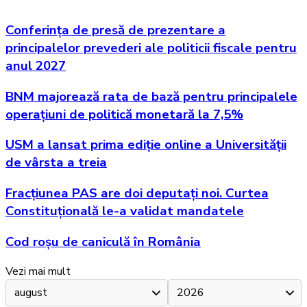
Conferința de presă de prezentare a
principalelor prevederi ale politicii fiscale pentru
anul 2027
BNM majorează rata de bază pentru principalele
operațiuni de politică monetară la 7,5%
USM a lansat prima ediție online a Universității
de vârsta a treia
Fracțiunea PAS are doi deputați noi. Curtea
Constituțională le-a validat mandatele
Cod roșu de caniculă în România
Vezi mai mult