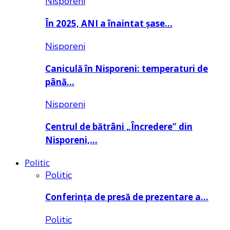
Nisporeni
În 2025, ANI a înaintat șase…
Nisporeni
Caniculă în Nisporeni: temperaturi de
până…
Nisporeni
Centrul de bătrâni „Încredere” din
Nisporeni,…
Politic
Politic
Conferința de presă de prezentare a…
Politic