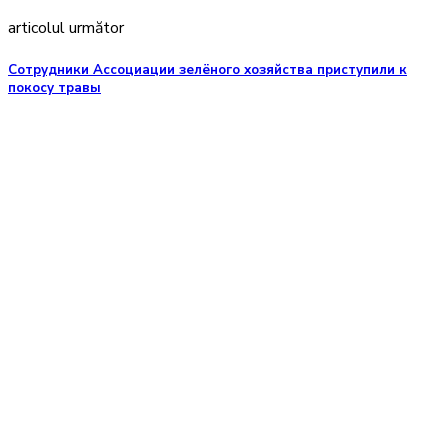
articolul următor
Сотрудники Ассоциации зелёного хозяйства приступили к
покосу травы