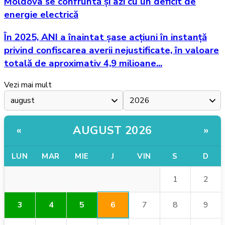
Moldova se confruntă și azi cu un deficit de
energie electrică
În 2025, ANI a înaintat șase acțiuni în instanță
privind confiscarea averii nejustificate, în valoare
totală de aproximativ 4,9 milioane...
Vezi mai mult
AUGUST 2026
«
»
LUN
MAR
MIE
J
VIN
S
D
1
2
6
3
4
5
7
8
9