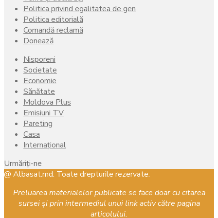
Politica privind egalitatea de gen
Politica editorială
Comandă reclamă
Donează
Nisporeni
Societate
Economie
Sănătate
Moldova Plus
Emisiuni TV
Pareting
Casa
Internațional
Urmăriți-ne
Facebook
Instagram
Youtube
@ Albasat.md. Toate drepturile rezervate.
Preluarea materialelor publicate se face doar cu citarea
sursei și prin intermediul unui link activ către pagina
articolului.