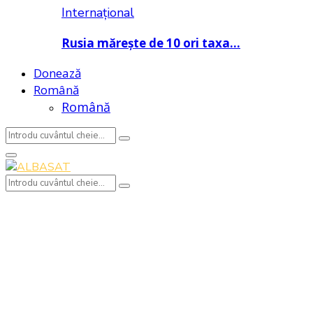
Internațional
Rusia mărește de 10 ori taxa…
Donează
Română
Română
Search
Search
for:
Primary
Menu
Search
Search
for: