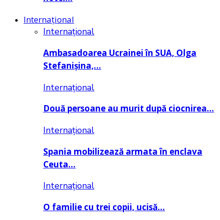
Internațional
Internațional
Ambasadoarea Ucrainei în SUA, Olga
Stefanișina,…
Internațional
Două persoane au murit după ciocnirea…
Internațional
Spania mobilizează armata în enclava
Ceuta…
Internațional
O familie cu trei copii, ucisă…