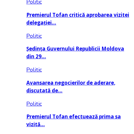
Politic
Premierul Tofan critică aprobarea vizitei
delegației…
Politic
Ședința Guvernului Republicii Moldova
din 29…
Politic
Avansarea negocierilor de aderare,
discutată de…
Politic
Premierul Tofan efectuează prima sa
vizită…