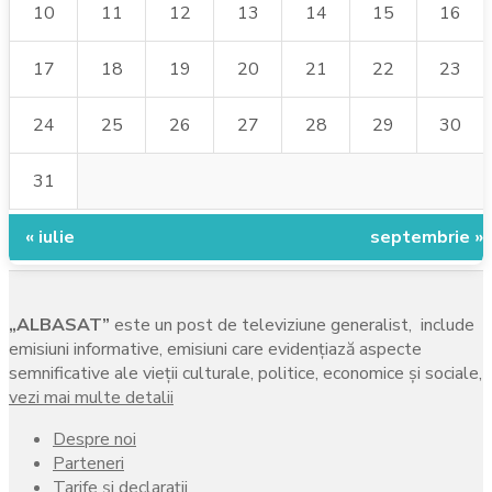
10
11
12
13
14
15
16
17
18
19
20
21
22
23
24
25
26
27
28
29
30
31
« iulie
septembrie »
„ALBASAT”
este un post de televiziune generalist, include
emisiuni informative, emisiuni care evidenţiază aspecte
semnificative ale vieţii culturale, politice, economice şi sociale,
vezi mai multe detalii
Despre noi
Parteneri
Tarife și declarații