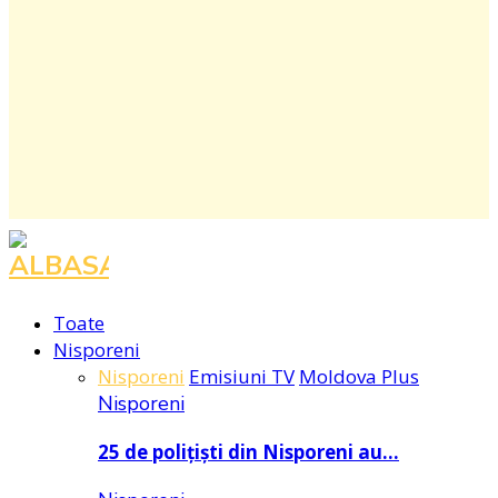
Facebook
Instagram
Youtube
Toate
Nisporeni
Nisporeni
Emisiuni TV
Moldova Plus
Nisporeni
25 de polițiști din Nisporeni au…