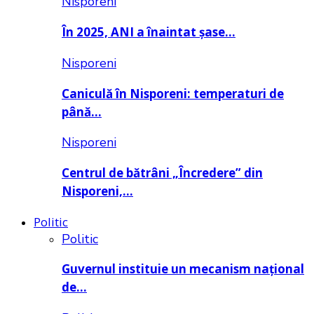
Nisporeni
În 2025, ANI a înaintat șase…
Nisporeni
Caniculă în Nisporeni: temperaturi de
până…
Nisporeni
Centrul de bătrâni „Încredere” din
Nisporeni,…
Politic
Politic
Guvernul instituie un mecanism național
de…