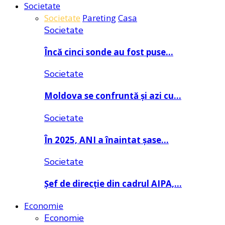
Societate
Societate
Pareting
Casa
Societate
Încă cinci sonde au fost puse…
Societate
Moldova se confruntă și azi cu…
Societate
În 2025, ANI a înaintat șase…
Societate
Șef de direcție din cadrul AIPA,…
Economie
Economie