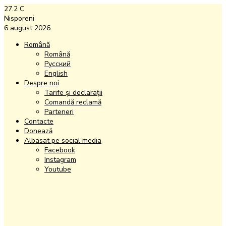
27.2
C
Nisporeni
6 august 2026
Română
Română
Русский
English
Despre noi
Tarife și declarații
Comandă reclamă
Parteneri
Contacte
Donează
Albasat pe social media
Facebook
Instagram
Youtube