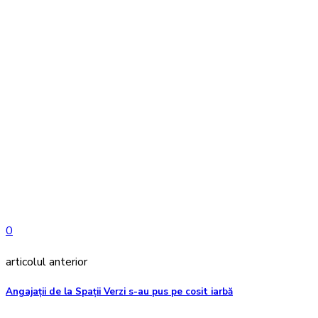
0
articolul anterior
Angajații de la Spații Verzi s-au pus pe cosit iarbă